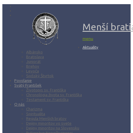
Menší bratia
menu
Aktuality
Albánsko
Bratislava
Juniorát
Brehov
Levoča
Spišský Štvrtok
Povolanie
Svätý František
Životopis sv. Františka
Chronológia života sv. Františka
Testament sv. Františka
O nás
Charizma
Spiritualita
Regula Menších bratov
Dejiny minoritov vo svete
Dejiny minoritov na Slovensku
Rytierstvo Nepoškvrnenej