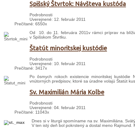
Spišský Štvrtok: Návšteva kustóda
Podrobnosti
Uverejnené: 12. február 2011
Prečítané: 6550x
Od 10. do 11. februára 2011v rámci príprav na blížia
v Spišskom Štvrtku.
Štatút minoritskej kustódie
Podrobnosti
Uverejnené: 10. február 2011
Prečítané: 3417x
Po ôsmych rokoch existencie minoritskej kustódie 
vnútorných predpisov, ktoré sa úradne volajú Štatút kus
Sv. Maximilián Mária Kolbe
Podrobnosti
Uverejnené: 04. február 2011
Prečítané: 11043x
Dnes si v liturgii spomíname na sv. Maximiliána. S
vät
V ten istý deň bol pokrstený a dostal meno Rajmund. Ma