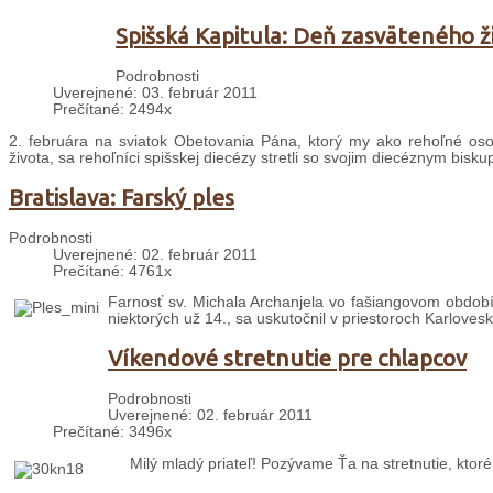
Spišská Kapitula: Deň zasväteného ž
Podrobnosti
Uverejnené: 03. február 2011
Prečítané: 2494x
2. februára na sviatok Obetovania Pána, ktorý my ako rehoľné os
života, sa rehoľníci spišskej diecézy stretli so svojim diecéznym bi
Bratislava: Farský ples
Podrobnosti
Uverejnené: 02. február 2011
Prečítané: 4761x
Farnosť sv. Michala Archanjela vo fašiangovom období 
niektorých už 14., sa uskutočnil v priestoroch Karloves
Víkendové stretnutie pre chlapcov
Podrobnosti
Uverejnené: 02. február 2011
Prečítané: 3496x
Milý mladý priateľ! Pozývame Ťa na stretnutie, ktor