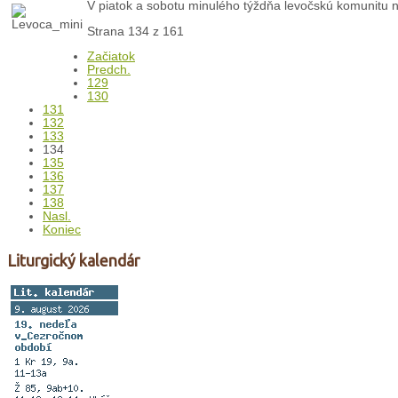
V piatok a sobotu minulého týždňa levočskú komunitu na
Strana 134 z 161
Začiatok
Predch.
129
130
131
132
133
134
135
136
137
138
Nasl.
Koniec
Liturgický kalendár