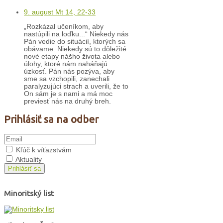
9. august Mt 14, 22-33
„Rozkázal učeníkom, aby
nastúpili na loďku...“ Niekedy nás
Pán vedie do situácií, ktorých sa
obávame. Niekedy sú to dôležité
nové etapy nášho života alebo
úlohy, ktoré nám naháňajú
úzkosť. Pán nás pozýva, aby
sme sa vzchopili, zanechali
paralyzujúci strach a uverili, že to
On sám je s nami a má moc
previesť nás na druhý breh.
Prihlásiť sa na odber
Kľúč k víťazstvám
Aktuality
Prihlásiť sa
Minoritský list