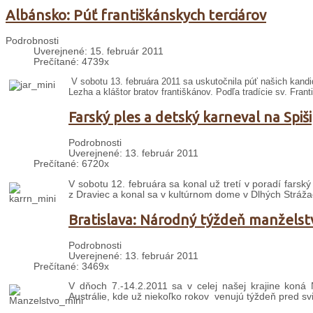
Albánsko: Púť františkánskych terciárov
Podrobnosti
Uverejnené: 15. február 2011
Prečítané: 4739x
V sobotu 13. februára 2011 sa uskutočnila púť našich kand
Lezha a kláštor bratov františkánov. Podľa tradície sv. Frant
Farský ples a detský karneval na Spiši
Podrobnosti
Uverejnené: 13. február 2011
Prečítané: 6720x
V sobotu 12. februára sa konal už tretí v poradí farský 
z Draviec a konal sa v kultúrnom dome v Dlhých Strážac
Bratislava: Národný týždeň manželst
Podrobnosti
Uverejnené: 13. február 2011
Prečítané: 3469x
V dňoch 7.-14.2.2011 sa v celej našej krajine koná 
Austrálie, kde už niekoľko rokov venujú týždeň pred s