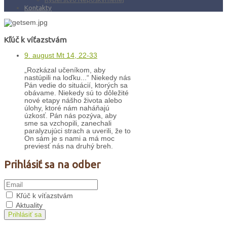
Kontakty
Kľúč k víťazstvám
9. august Mt 14, 22-33
„Rozkázal učeníkom, aby
nastúpili na loďku...“ Niekedy nás
Pán vedie do situácií, ktorých sa
obávame. Niekedy sú to dôležité
nové etapy nášho života alebo
úlohy, ktoré nám naháňajú
úzkosť. Pán nás pozýva, aby
sme sa vzchopili, zanechali
paralyzujúci strach a uverili, že to
On sám je s nami a má moc
previesť nás na druhý breh.
Prihlásiť sa na odber
Kľúč k víťazstvám
Aktuality
Prihlásiť sa