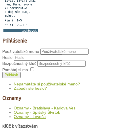
Prihlásenie
Používateľské meno
Heslo
Bezpečnostný kľúč
Pamätaj si ma
Prihlásiť
Nepamätáte si používateľské meno?
Zabudli ste heslo?
Oznamy
Oznamy - Bratislava - Karlova Ves
Oznamy - Spišský Štvrtok
Oznamy - Levoča
Kľúč k víťazstvám