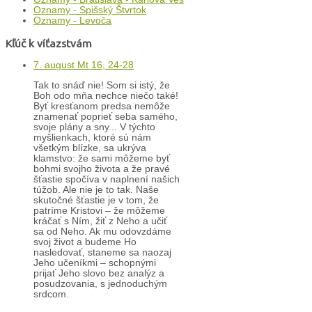
Oznamy - Spišský Štvrtok
Oznamy - Levoča
Kľúč k víťazstvám
7. august Mt 16, 24-28
Tak to snáď nie! Som si istý, že
Boh odo mňa nechce niečo také!
Byť kresťanom predsa nemôže
znamenať poprieť seba samého,
svoje plány a sny... V týchto
myšlienkach, ktoré sú nám
všetkým blízke, sa ukrýva
klamstvo: že sami môžeme byť
bohmi svojho života a že pravé
šťastie spočíva v naplnení našich
túžob. Ale nie je to tak. Naše
skutočné šťastie je v tom, že
patríme Kristovi – že môžeme
kráčať s Ním, žiť z Neho a učiť
sa od Neho. Ak mu odovzdáme
svoj život a budeme Ho
nasledovať, staneme sa naozaj
Jeho učeníkmi – schopnými
prijať Jeho slovo bez analýz a
posudzovania, s jednoduchým
srdcom.