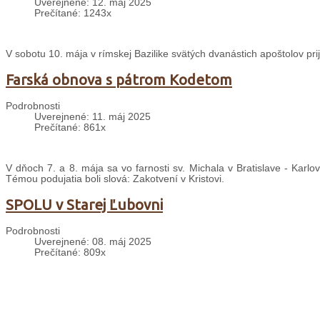
Uverejnené: 12. máj 2025
Prečítané: 1243x
V sobotu 10. mája v rímskej Bazilike svätých dvanástich apoštolov pri
Farská obnova s pátrom Kodetom
Podrobnosti
Uverejnené: 11. máj 2025
Prečítané: 861x
V dňoch 7. a 8. mája sa vo farnosti sv. Michala v Bratislave - Karlo
Témou podujatia boli slová: Zakotvení v Kristovi.
SPOLU v Starej Ľubovni
Podrobnosti
Uverejnené: 08. máj 2025
Prečítané: 809x