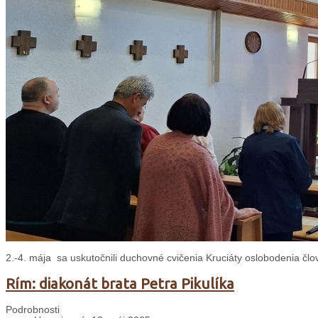
2.-4. mája sa uskutočnili duchovné cvičenia Kruciáty oslobodenia čl
Rím: diakonát brata Petra Pikulíka
Podrobnosti