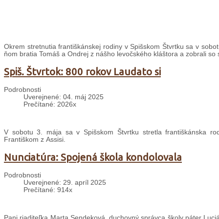
Okrem stretnutia františkánskej rodiny v Spišskom Štvrtku sa v sobot
ňom bratia Tomáš a Ondrej z nášho levočského kláštora a zobrali so s
Spiš. Štvrtok: 800 rokov Laudato si
Podrobnosti
Uverejnené: 04. máj 2025
Prečítané: 2026x
V sobotu 3. mája sa v Spišskom Štvrtku stretla františkánska r
Františkom z Assisi.
Nunciatúra: Spojená škola kondolovala
Podrobnosti
Uverejnené: 29. apríl 2025
Prečítané: 914x
Pani riaditeľka Marta Sendeková, duchovný správca školy páter Lucián