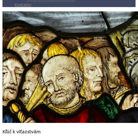
Kontakty
Kľúč k víťazstvám