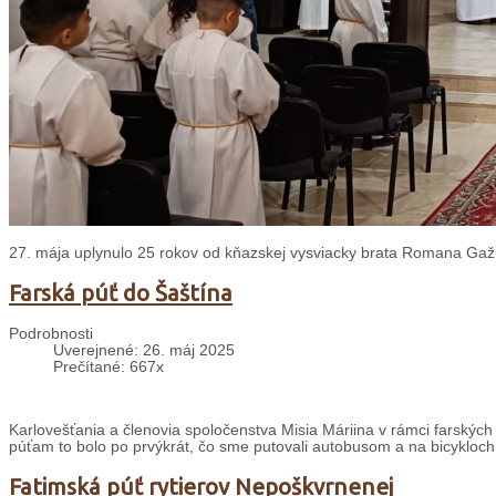
27. mája uplynulo 25 rokov od kňazskej vysviacky brata Romana Gažúr
Farská púť do Šaštína
Podrobnosti
Uverejnené: 26. máj 2025
Prečítané: 667x
Karlovešťania a členovia spoločenstva Misia Máriina v rámci farských 
púťam to bolo po prvýkrát, čo sme putovali autobusom a na bicykloch
Fatimská púť rytierov Nepoškvrnenej