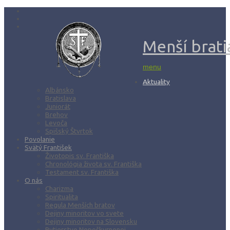
Menší bratia
menu
Aktuality
Albánsko
Bratislava
Juniorát
Brehov
Levoča
Spišský Štvrtok
Povolanie
Svätý František
Životopis sv. Františka
Chronológia života sv. Františka
Testament sv. Františka
O nás
Charizma
Spiritualita
Regula Menších bratov
Dejiny minoritov vo svete
Dejiny minoritov na Slovensku
Rytierstvo Nepoškvrnenej