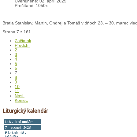
Uverejnené: 02. apríl 2025
Prečítané: 1050x
Bratia Stanislav, Martin, Ondrej a Tomáš v dňoch 23. – 30. marec vied
Strana 7 z 161
Začiatok
Predch.
2
3
4
5
6
7
8
9
10
11
Nasl.
Koniec
Liturgický kalendár