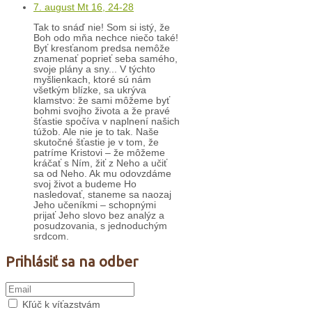
7. august Mt 16, 24-28
Tak to snáď nie! Som si istý, že
Boh odo mňa nechce niečo také!
Byť kresťanom predsa nemôže
znamenať poprieť seba samého,
svoje plány a sny... V týchto
myšlienkach, ktoré sú nám
všetkým blízke, sa ukrýva
klamstvo: že sami môžeme byť
bohmi svojho života a že pravé
šťastie spočíva v naplnení našich
túžob. Ale nie je to tak. Naše
skutočné šťastie je v tom, že
patríme Kristovi – že môžeme
kráčať s Ním, žiť z Neho a učiť
sa od Neho. Ak mu odovzdáme
svoj život a budeme Ho
nasledovať, staneme sa naozaj
Jeho učeníkmi – schopnými
prijať Jeho slovo bez analýz a
posudzovania, s jednoduchým
srdcom.
Prihlásiť sa na odber
Kľúč k víťazstvám