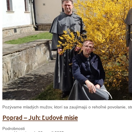
Pozývame mladých mužov, ktorí sa zaujímajú o rehoľné povolanie, st
Poprad – Juh: Ľudové misie
Podrobnosti