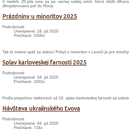
V nedeľu 20.júla sme sa po rannej svätej omši, ktorú slúžil dlhoro
dlhoplánovanú púť do Ríma.
Prázdniny u minoritov 2025
Podrobnosti
Uverejnené: 16. júl 2025
Prečítané: 1505x
Tak to máme opäť za sebou! Pobyt u minoritov v Levoči je pre mnohý
Splav karloveskej farnosti 2025
Podrobnosti
Uverejnené: 04. júl 2025
Prečítané: 1002x
Podľa prepočtov niektorých už 15. splav karloveskej farnosti sa uskuto
Návšteva ukrajinského Ľvova
Podrobnosti
Uverejnené: 04. júl 2025
Prečítané: 724x