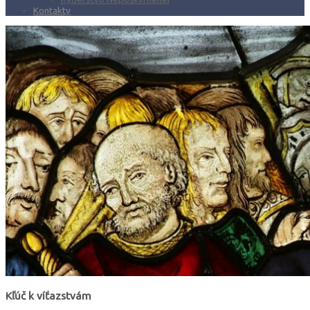
Kontakty
Kľúč k víťazstvám