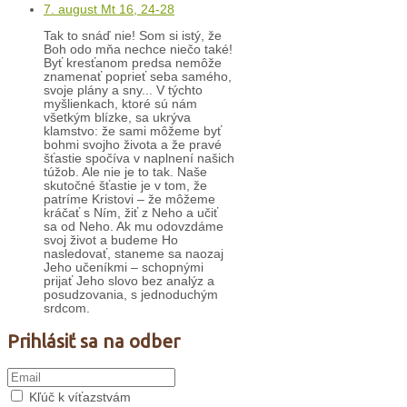
7. august Mt 16, 24-28
Tak to snáď nie! Som si istý, že
Boh odo mňa nechce niečo také!
Byť kresťanom predsa nemôže
znamenať poprieť seba samého,
svoje plány a sny... V týchto
myšlienkach, ktoré sú nám
všetkým blízke, sa ukrýva
klamstvo: že sami môžeme byť
bohmi svojho života a že pravé
šťastie spočíva v naplnení našich
túžob. Ale nie je to tak. Naše
skutočné šťastie je v tom, že
patríme Kristovi – že môžeme
kráčať s Ním, žiť z Neho a učiť
sa od Neho. Ak mu odovzdáme
svoj život a budeme Ho
nasledovať, staneme sa naozaj
Jeho učeníkmi – schopnými
prijať Jeho slovo bez analýz a
posudzovania, s jednoduchým
srdcom.
Prihlásiť sa na odber
Kľúč k víťazstvám