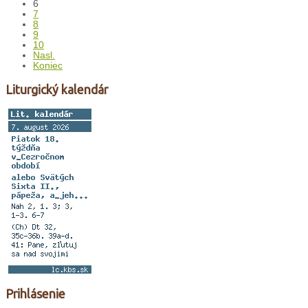
6
7
8
9
10
Nasl.
Koniec
Liturgický kalendár
Prihlásenie