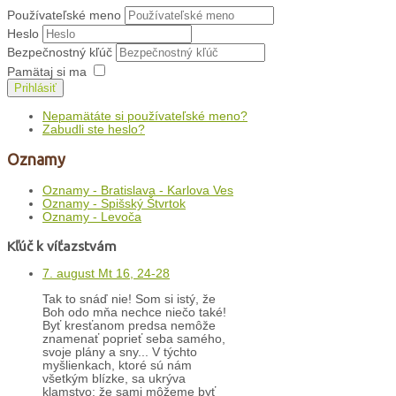
Používateľské meno
Heslo
Bezpečnostný kľúč
Pamätaj si ma
Prihlásiť
Nepamätáte si používateľské meno?
Zabudli ste heslo?
Oznamy
Oznamy - Bratislava - Karlova Ves
Oznamy - Spišský Štvrtok
Oznamy - Levoča
Kľúč k víťazstvám
7. august Mt 16, 24-28
Tak to snáď nie! Som si istý, že
Boh odo mňa nechce niečo také!
Byť kresťanom predsa nemôže
znamenať poprieť seba samého,
svoje plány a sny... V týchto
myšlienkach, ktoré sú nám
všetkým blízke, sa ukrýva
klamstvo: že sami môžeme byť