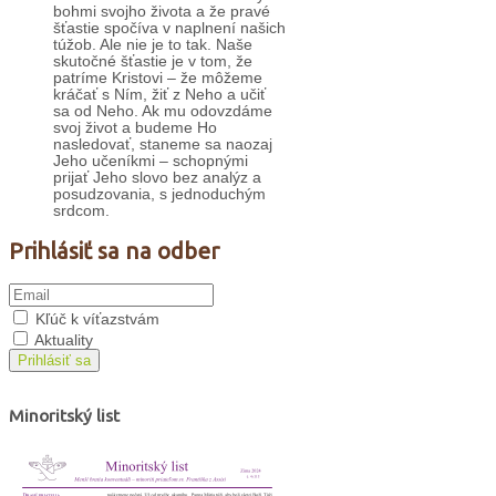
bohmi svojho života a že pravé
šťastie spočíva v naplnení našich
túžob. Ale nie je to tak. Naše
skutočné šťastie je v tom, že
patríme Kristovi – že môžeme
kráčať s Ním, žiť z Neho a učiť
sa od Neho. Ak mu odovzdáme
svoj život a budeme Ho
nasledovať, staneme sa naozaj
Jeho učeníkmi – schopnými
prijať Jeho slovo bez analýz a
posudzovania, s jednoduchým
srdcom.
Prihlásiť sa na odber
Kľúč k víťazstvám
Aktuality
Prihlásiť sa
Minoritský list