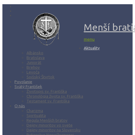
Menší bratia
menu
Aktuality
Albánsko
Bratislava
Juniorát
Brehov
Levoča
Spišský Štvrtok
Povolanie
Svätý František
Životopis sv. Františka
Chronológia života sv. Františka
Testament sv. Františka
O nás
Charizma
Spiritualita
Regula Menších bratov
Dejiny minoritov vo svete
Dejiny minoritov na Slovensku
Rytierstvo Nepoškvrnenej