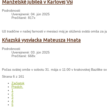
Manželské jubileá v Karlovej Vsi
Podrobnosti
Uverejnené: 04. jún 2025
Prečítané: 817x
Už tradične v našej farnosti v mesiaci máj je slúžená svätá omša za j
Kňazská vysviacka Mateusza Hnata
Podrobnosti
Uverejnené: 03. jún 2025
Prečítané: 668x
Počas svätej omše v sobotu 31. mája o 11:00 v krakovskej Bazilike sv.
Strana 6 z 161
Začiatok
Predch.
1
2
3
4
5