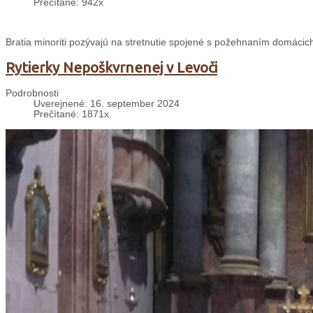
Prečítané: 942x
Bratia minoriti pozývajú na stretnutie spojené s požehnaním domácich
Rytierky Nepoškvrnenej v Levoči
Podrobnosti
Uverejnené: 16. september 2024
Prečítané: 1871x