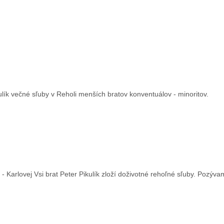
lík večné sľuby v Reholi menších bratov konventuálov - minoritov.
 - Karlovej Vsi brat Peter Pikulík zloží doživotné rehoľné sľuby. Pozýva