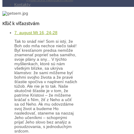
Kontakty
Kľúč k víťazstvám
7. august Mt 16, 24-28
Tak to snáď nie! Som si istý, že
Boh odo mňa nechce niečo také!
Byť kresťanom predsa nemôže
znamenať poprieť seba samého,
svoje plány a sny... V týchto
myšlienkach, ktoré sú nám
všetkým blízke, sa ukrýva
klamstvo: že sami môžeme byť
bohmi svojho života a že pravé
šťastie spočíva v naplnení našich
túžob. Ale nie je to tak. Naše
skutočné šťastie je v tom, že
patríme Kristovi – že môžeme
kráčať s Ním, žiť z Neho a učiť
sa od Neho. Ak mu odovzdáme
svoj život a budeme Ho
nasledovať, staneme sa naozaj
Jeho učeníkmi – schopnými
prijať Jeho slovo bez analýz a
posudzovania, s jednoduchým
srdcom.