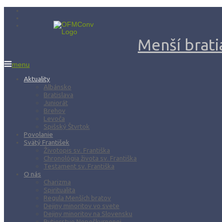
Menší bratia
menu
Aktuality
Albánsko
Bratislava
Juniorát
Brehov
Levoča
Spišský Štvrtok
Povolanie
Svätý František
Životopis sv. Františka
Chronológia života sv. Františka
Testament sv. Františka
O nás
Charizma
Spiritualita
Regula Menších bratov
Dejiny minoritov vo svete
Dejiny minoritov na Slovensku
Rytierstvo Nepoškvrnenej