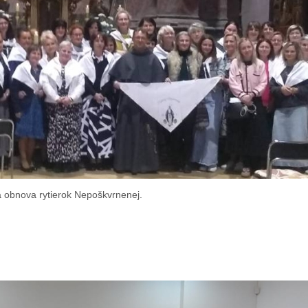
 obnova rytierok Nepoškvrnenej.