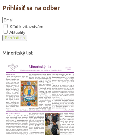
Prihlásiť sa na odber
Kľúč k víťazstvám
Aktuality
Prihlásiť sa
Minoritský list