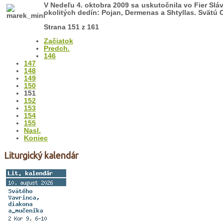
V Nedeľu 4. oktobra 2009 sa uskutočnila vo Fier Slávno
okolitých dedín: Pojan, Dermenas a Shtyllas. Svätú
Strana 151 z 161
Začiatok
Predch.
146
147
148
149
150
151
152
153
154
155
Nasl.
Koniec
Liturgický kalendár