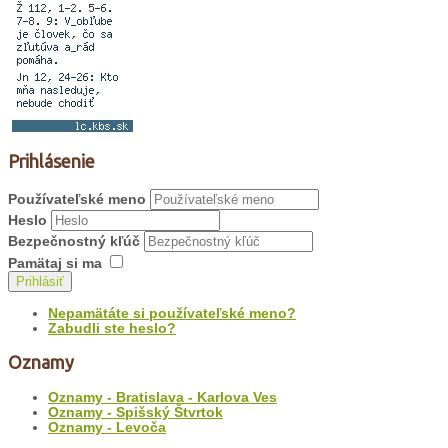
Prihlásenie
Používateľské meno
Heslo
Bezpečnostný kľúč
Pamätaj si ma
Prihlásiť
Nepamätáte si používateľské meno?
Zabudli ste heslo?
Oznamy
Oznamy - Bratislava - Karlova Ves
Oznamy - Spišský Štvrtok
Oznamy - Levoča