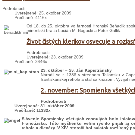
Podrobnosti
Uverejnené: 25. október 2009
Prečítané: 4116x
Od 18. do 25. októbra vo farnosti Hronský Beňadik spolu 
minoritskí bratia Lucián M. Bogucki a Peter Gallik.
Život čistých klerikov osvecuje a rozjas
Podrobnosti
Uverejnené: 23. október 2009
Prečítané: 3446x
23. október – Sv. Ján Kapistránsky
Narodil sa r. 1386 v strednom Taliansku v Cape
františkánskej rehole a stal sa kňazom. Vyvíjal n
2. november: Spomienka všetkýc
Podrobnosti
Uverejnené: 31. október 2009
Prečítané: 11332x
Slávenie Spomienky všetkých zosnulých bolo iniciov
Francúzsku. Túto myšlienku veľmi rýchlo prijali aj o
rehole a diecézy. V XIV. storočí bol sviatok rozšírený pr