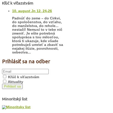
Kľúč k víťazstvám
10. august Jn 12, 24-26
Padnúť do zeme – do Cirkvi,
do spoločenstva, do vzťahu,
do manželstva, do rehole...
nestačí! Nemusí to v tebe nič
zmeniť. Je ešte potrebná
spolupráca s tou milosťou,
ktorá ti ukazuje, kde všade
potrebuješ umrieť a zbaviť sa
nejakej ilúzie, povrchnosti,
sebectva...
Prihlásiť sa na odber
Kľúč k víťazstvám
Aktuality
Prihlásiť sa
Minoritský list