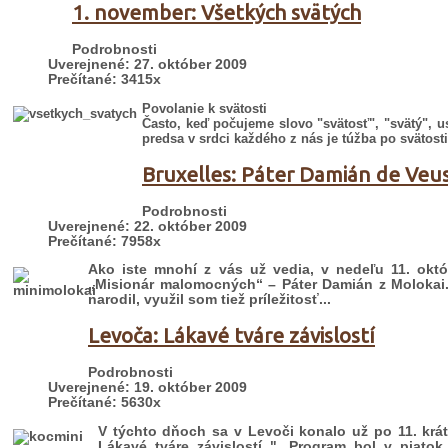
1. november: Všetkých svätých
Podrobnosti
Uverejnené: 27. október 2009
Prečítané: 3415x
Povolanie k svätosti
Často, keď počujeme slovo "svätosť", "svätý", 
predsa v srdci každého z nás je túžba po svätosti
Bruxelles: Páter Damián de Veu
Podrobnosti
Uverejnené: 22. október 2009
Prečítané: 7958x
Ako iste mnohí z vás už vedia, v nedeľu 11. ok
„Misionár malomocných“ – Páter Damián z Molokai
narodil, využil som tiež príležitosť...
Levoča: Lákavé tváre závislostí
Podrobnosti
Uverejnené: 19. október 2009
Prečítané: 5630x
V týchto dňoch sa v Levoči konalo už po 11. kr
Lákavé tváre závislostí ". Program bol v piato