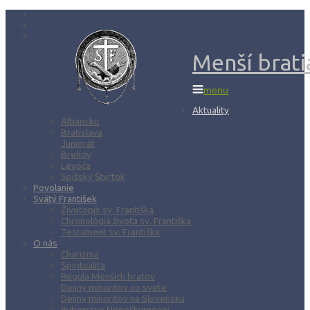
Menší bratia
menu
Aktuality
Albánsko
Bratislava
Juniorát
Brehov
Levoča
Spišský Štvrtok
Povolanie
Svätý František
Životopis sv. Františka
Chronológia života sv. Františka
Testament sv. Františka
O nás
Charizma
Spiritualita
Regula Menších bratov
Dejiny minoritov vo svete
Dejiny minoritov na Slovensku
Rytierstvo Nepoškvrnenej