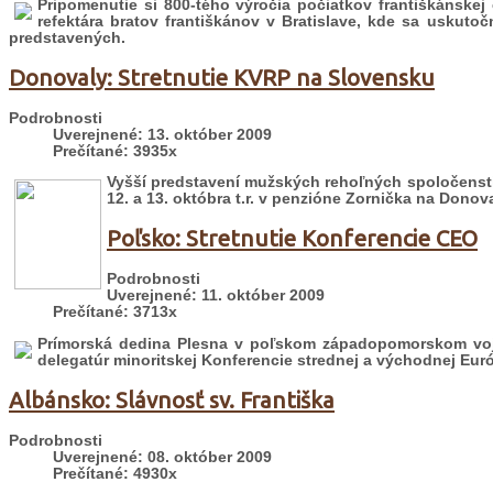
Pripomenutie si 800-tého výročia počiatkov františkánskej 
refektára bratov františkánov v Bratislave, kde sa uskuto
predstavených.
Donovaly: Stretnutie KVRP na Slovensku
Podrobnosti
Uverejnené: 13. október 2009
Prečítané: 3935x
Vyšší predstavení mužských rehoľných spoločensti
12. a 13. októbra t.r. v penzióne Zornička na Donov
Poľsko: Stretnutie Konferencie CEO
Podrobnosti
Uverejnené: 11. október 2009
Prečítané: 3713x
Prímorská dedina Plesna v poľskom západopomorskom vojvo
delegatúr minoritskej Konferencie strednej a východnej Eur
Albánsko: Slávnosť sv. Františka
Podrobnosti
Uverejnené: 08. október 2009
Prečítané: 4930x