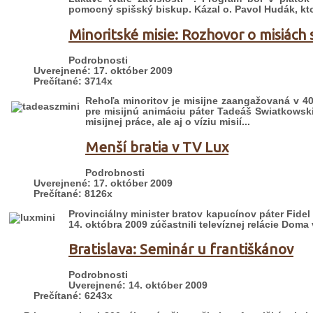
pomocný spišský biskup. Kázal o. Pavol Hudák, kto
Minoritské misie: Rozhovor o misiác
Podrobnosti
Uverejnené: 17. október 2009
Prečítané: 3714x
Rehoľa minoritov je misijne zaangažovaná v 40 
pre misijnú animáciu páter Tadeáš Swiatkowski
misijnej práce, ale aj o víziu misií...
Menší bratia v TV Lux
Podrobnosti
Uverejnené: 17. október 2009
Prečítané: 8126x
Provinciálny minister bratov kapucínov páter Fide
14. októbra 2009 zúčastnili televíznej relácie Doma v
Bratislava: Seminár u františkánov
Podrobnosti
Uverejnené: 14. október 2009
Prečítané: 6243x