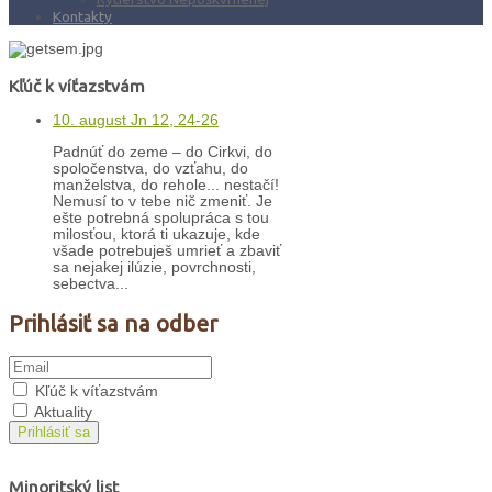
Kontakty
Kľúč k víťazstvám
10. august Jn 12, 24-26
Padnúť do zeme – do Cirkvi, do
spoločenstva, do vzťahu, do
manželstva, do rehole... nestačí!
Nemusí to v tebe nič zmeniť. Je
ešte potrebná spolupráca s tou
milosťou, ktorá ti ukazuje, kde
všade potrebuješ umrieť a zbaviť
sa nejakej ilúzie, povrchnosti,
sebectva...
Prihlásiť sa na odber
Kľúč k víťazstvám
Aktuality
Prihlásiť sa
Minoritský list