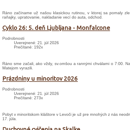
Ráno začíname už našou klasickou rutinou, v ktorej sa pomaly zle
raňajky, upratovanie, nakladanie vecí do auta, odchod.
Cyklo 26: 5. deň Ljubljana - Monfalcone
Podrobnosti
Uverejnené: 21. júl 2026
Prečítané: 192x
Ráno sme začali, ako vždy, sv.omšou a rannými chválami o 7:00. Nas
Matejom vyrazili.
Prázdniny u minoritov 2026
Podrobnosti
Uverejnené: 21. júl 2026
Prečítané: 273x
Pobyt v minoritskom kláštore v Levoči je už pre mnohých z nás neodm
17. júla.
Duchovné cvičenia na Skalke