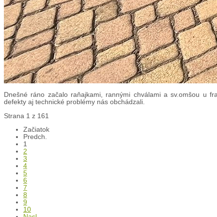
Dnešné ráno začalo raňajkami, rannými chválami a sv.omšou u fran
defekty aj technické problémy nás obchádzali.
Strana 1 z 161
Začiatok
Predch.
1
2
3
4
5
6
7
8
9
10
Nasl.