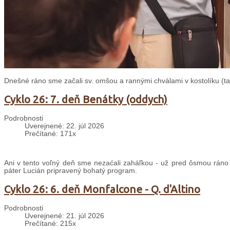
Dnešné ráno sme začali sv. omšou a rannými chválami v kostolíku (taki
Cyklo 26: 7. deň Benátky (oddych)
Podrobnosti
Uverejnené: 22. júl 2026
Prečítané: 171x
Ani v tento voľný deň sme nezaćali zaháľkou - už pred ôsmou ráno
páter Lucián pripravený bohatý program.
Cyklo 26: 6. deň Monfalcone - Q. d'Altino
Podrobnosti
Uverejnené: 21. júl 2026
Prečítané: 215x