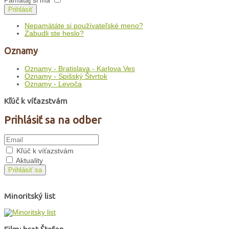
Pamätaj si ma
Prihlásiť
Nepamätáte si používateľské meno?
Zabudli ste heslo?
Oznamy
Oznamy - Bratislava - Karlova Ves
Oznamy - Spišský Štvrtok
Oznamy - Levoča
Kľúč k víťazstvám
Prihlásiť sa na odber
Kľúč k víťazstvám
Aktuality
Prihlásiť sa
Minoritský list