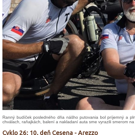
Ranný budíček posledného dňa nášho putovania bol príjemný a plný
chválach, raňajkách, balení a nakladaní auta sme vyrazili smerom na
Cyklo 26: 10. deň Cesena - Arezzo