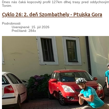
Dnes nás čaká kopcovitý profil 127km dlhej trasy pred oddychovým
Tonim.
Cyklo 26: 2. deň Szombathely - Ptujska Gora
Podrobnosti
Uverejnené: 15. júl 2026
Prečítané: 284x