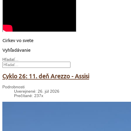
Cirkev vo svete
Vyhľadávanie
Hľadať...
Cyklo 26: 11. deň Arezzo - Assisi
Podrobnosti
Uverejnené: 26. júl 2026
Prečítané: 237x