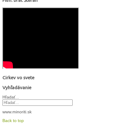
Film: brat Štefan
Cirkev vo svete
Vyhľadávanie
Hľadať...
www.minoriti.sk
Back to top