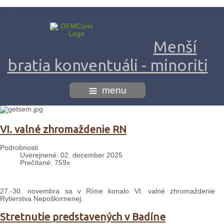
Menší
bratia konventuáli - minoriti
menu
VI. valné zhromaždenie RN
Podrobnosti
Uverejnené: 02. december 2025
Prečítané: 759x
27.-30. novembra sa v Ríme konalo VI. valné zhromaždenie
Rytierstva Nepoškvrnenej.
Stretnutie predstavených v Badíne