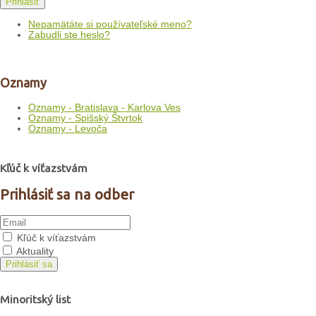
Prihlásiť
Nepamätáte si používateľské meno?
Zabudli ste heslo?
Oznamy
Oznamy - Bratislava - Karlova Ves
Oznamy - Spišský Štvrtok
Oznamy - Levoča
Kľúč k víťazstvám
Prihlásiť sa na odber
Kľúč k víťazstvám
Aktuality
Prihlásiť sa
Minoritský list