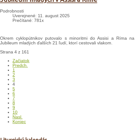
Podrobnosti
Uverejnené: 11. august 2025
Prečítané: 781x
Okrem cyklopútnikov putovalo s minoritmi do Assisi a Ríma na
Jubileum mladých ďalších 21 ľudí, ktorí cestovali vlakom.
Strana 4 z 161
Začiatok
Predch.
1
2
3
4
5
6
7
8
9
10
Nasl.
Koniec