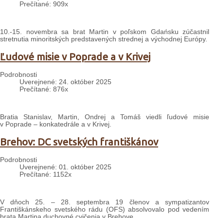
Prečítané: 909x
10.-15. novembra sa brat Martin v poľskom Gdańsku zúčastnil
stretnutia minoritských predstavených strednej a východnej Európy.
Ľudové misie v Poprade a v Krivej
Podrobnosti
Uverejnené: 24. október 2025
Prečítané: 876x
Bratia Stanislav, Martin, Ondrej a Tomáš viedli ľudové misie
v Poprade – konkatedrále a v Krivej.
Brehov: DC svetských františkánov
Podrobnosti
Uverejnené: 01. október 2025
Prečítané: 1152x
V dňoch 25. – 28. septembra 19 členov a sympatizantov
Františkánskeho svetského rádu (OFS) absolvovalo pod vedením
brata Martina duchovné cvičenia v Brehove.