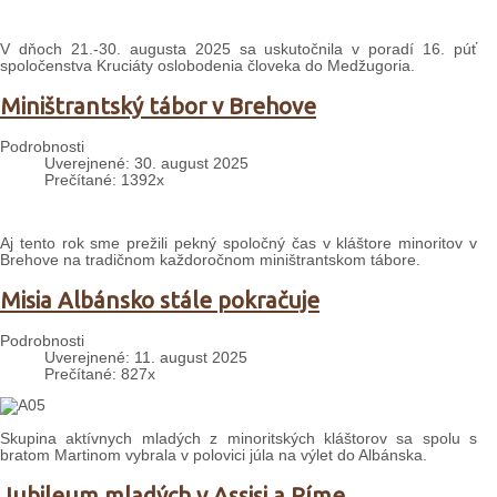
V dňoch 21.-30. augusta 2025 sa uskutočnila v poradí 16. púť
spoločenstva Kruciáty oslobodenia človeka do Medžugoria.
Miništrantský tábor v Brehove
Podrobnosti
Uverejnené: 30. august 2025
Prečítané: 1392x
Aj tento rok sme prežili pekný spoločný čas v kláštore minoritov v
Brehove na tradičnom každoročnom miništrantskom tábore.
Misia Albánsko stále pokračuje
Podrobnosti
Uverejnené: 11. august 2025
Prečítané: 827x
Skupina aktívnych mladých z minoritských kláštorov sa spolu s
bratom Martinom vybrala v polovici júla na výlet do Albánska.
Jubileum mladých v Assisi a Ríme