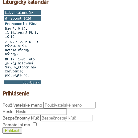
Liturgický kalendár
Prihlásenie
Používateľské meno
Heslo
Bezpečnostný kľúč
Pamätaj si ma
Prihlásiť