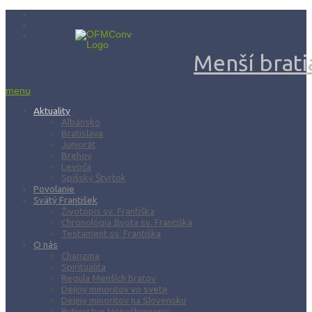
Menší bratia
menu
Aktuality
Albánsko
Bratislava
Juniorát
Brehov
Levoča
Spišský Štvrtok
Povolanie
Svätý František
Životopis sv. Františka
Chronológia života sv. Františka
Testament sv. Františka
O nás
Charizma
Spiritualita
Regula Menších bratov
Dejiny minoritov vo svete
Dejiny minoritov na Slovensku
Rytierstvo Nepoškvrnenej