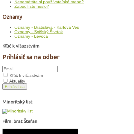
Nepamätáte si používateľské meno?
Zabudli ste heslo?
Oznamy
Oznamy - Bratislava - Karlova Ves
Oznamy - Spišský Štvrtok
Oznamy - Levoča
Kľúč k víťazstvám
Prihlásiť sa na odber
Kľúč k víťazstvám
Aktuality
Prihlásiť sa
Minoritský list
Film: brat Štefan