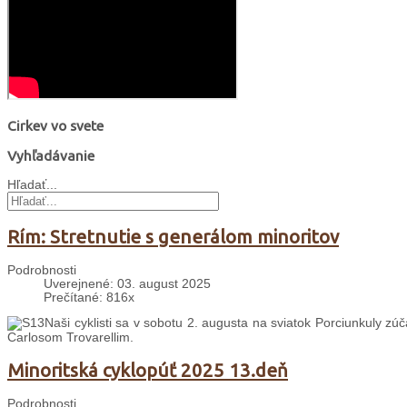
Cirkev vo svete
Vyhľadávanie
Hľadať...
Rím: Stretnutie s generálom minoritov
Podrobnosti
Uverejnené: 03. august 2025
Prečítané: 816x
Naši cyklisti sa v sobotu 2. augusta na sviatok Porciunkuly zú
Carlosom Trovarellim.
Minoritská cyklopúť 2025 13.deň
Podrobnosti