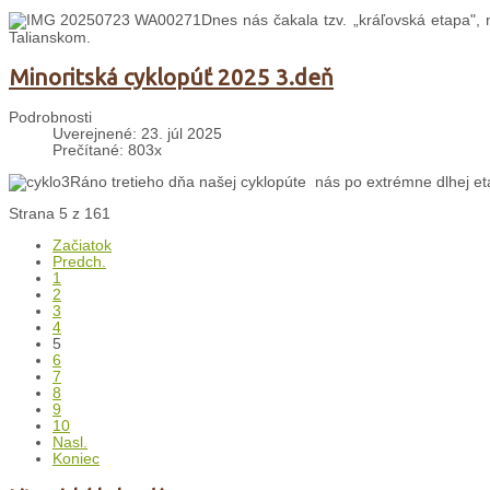
Dnes nás čakala tzv. „kráľovská etapa", 
Talianskom.
Minoritská cyklopúť 2025 3.deň
Podrobnosti
Uverejnené: 23. júl 2025
Prečítané: 803x
Ráno tretieho dňa našej cyklopúte nás po extrémne dlhej et
Strana 5 z 161
Začiatok
Predch.
1
2
3
4
5
6
7
8
9
10
Nasl.
Koniec