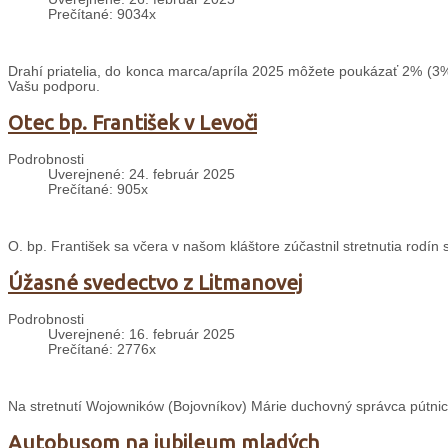
Prečítané: 9034x
Drahí priatelia, do konca marca/apríla 2025 môžete poukázať 2% (3%
Vašu podporu.
Otec bp. František v Levoči
Podrobnosti
Uverejnené: 24. február 2025
Prečítané: 905x
O. bp. František sa včera v našom kláštore zúčastnil stretnutia rodín
Úžasné svedectvo z Litmanovej
Podrobnosti
Uverejnené: 16. február 2025
Prečítané: 2776x
Na stretnutí Wojowników (Bojovníkov) Márie duchovný správca pútnic
Autobusom na jubileum mladých