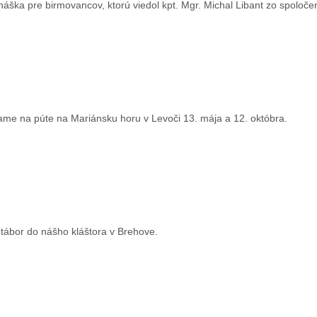
áška pre birmovancov, ktorú viedol kpt. Mgr. Michal Libant zo spoloč
ame na púte na Mariánsku horu v Levoči 13. mája a 12. októbra.
 tábor do nášho kláštora v Brehove.