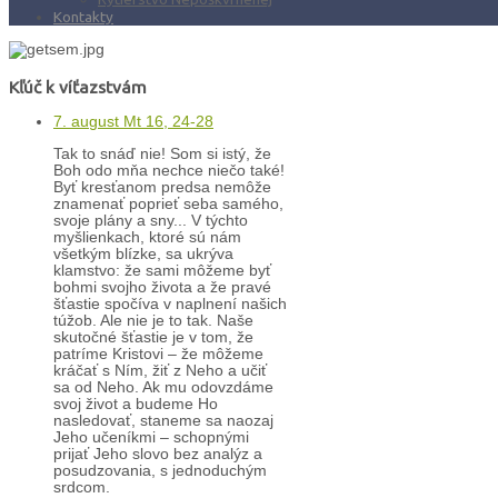
Kontakty
Kľúč k víťazstvám
7. august Mt 16, 24-28
Tak to snáď nie! Som si istý, že
Boh odo mňa nechce niečo také!
Byť kresťanom predsa nemôže
znamenať poprieť seba samého,
svoje plány a sny... V týchto
myšlienkach, ktoré sú nám
všetkým blízke, sa ukrýva
klamstvo: že sami môžeme byť
bohmi svojho života a že pravé
šťastie spočíva v naplnení našich
túžob. Ale nie je to tak. Naše
skutočné šťastie je v tom, že
patríme Kristovi – že môžeme
kráčať s Ním, žiť z Neho a učiť
sa od Neho. Ak mu odovzdáme
svoj život a budeme Ho
nasledovať, staneme sa naozaj
Jeho učeníkmi – schopnými
prijať Jeho slovo bez analýz a
posudzovania, s jednoduchým
srdcom.