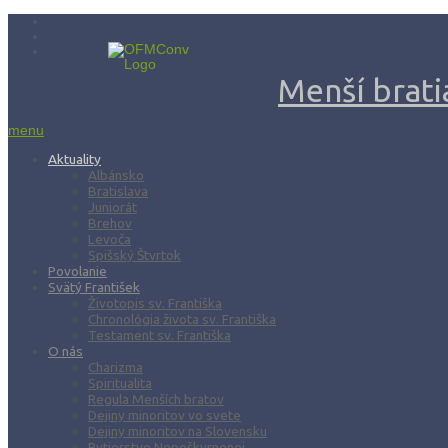
Menší bratia
menu
Aktuality
Albánsko
Bratislava
Juniorát
Brehov
Levoča
Spišský Štvrtok
Povolanie
Svätý František
Životopis sv. Františka
Chronológia života sv. Františka
Testament sv. Františka
O nás
Charizma
Spiritualita
Regula Menších bratov
Dejiny minoritov vo svete
Dejiny minoritov na Slovensku
Rytierstvo Nepoškvrnenej