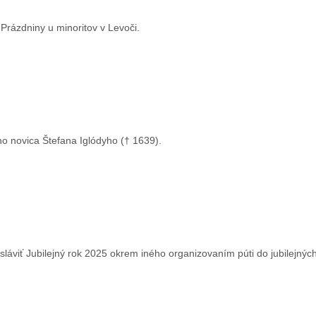
Prázdniny u minoritov v Levoči.
o novica Štefana Iglódyho († 1639).
a sláviť Jubilejný rok 2025 okrem iného organizovaním púti do jubilejný