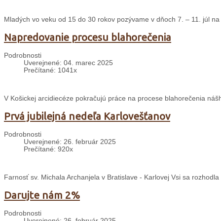
Mladých vo veku od 15 do 30 rokov pozývame v dňoch 7. – 11. júl na 
Napredovanie procesu blahorečenia
Podrobnosti
Uverejnené: 04. marec 2025
Prečítané: 1041x
V Košickej arcidiecéze pokračujú práce na procese blahorečenia nášh
Prvá jubilejná nedeľa Karlovešťanov
Podrobnosti
Uverejnené: 26. február 2025
Prečítané: 920x
Farnosť sv. Michala Archanjela v Bratislave - Karlovej Vsi sa rozhodl
Darujte nám 2%
Podrobnosti
Uverejnené: 26. február 2025