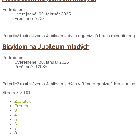
Podrobnosti
Uverejnené: 09. február 2025
Prečítané: 973x
Pri príležitosti slávenia Jubilea mladých organizujú bratia minoriti p
Bicyklom na Jubileum mladých
Podrobnosti
Uverejnené: 30. január 2025
Prečítané: 1203x
Pri príležitosti slávenia Jubilea mladých v Ríme organizujú bratia min
Strana 8 z 161
Začiatok
Predch.
3
4
5
6
7
8