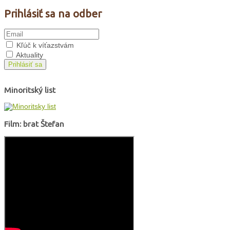
Prihlásiť sa na odber
Kľúč k víťazstvám
Aktuality
Prihlásiť sa
Minoritský list
Film: brat Štefan