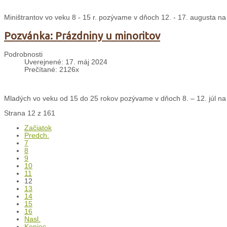
Miništrantov vo veku 8 - 15 r. pozývame v dňoch 12. - 17. augusta na
Pozvánka: Prázdniny u minoritov
Podrobnosti
Uverejnené: 17. máj 2024
Prečítané: 2126x
Mladých vo veku od 15 do 25 rokov pozývame v dňoch 8. – 12. júl na 
Strana 12 z 161
Začiatok
Predch.
7
8
9
10
11
12
13
14
15
16
Nasl.
Koniec