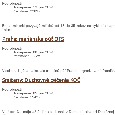
Podrobnosti
Uverejnené: 13. jún 2024
Prečítané: 2289x
Bratia minoriti pozývajú mládež od 18 do 35 rokov na cyklopúť napri
Talline.
Praha: mariánska púť OFS
Podrobnosti
Uverejnené: 08. jún 2024
Prečítané: 1172x
V sobotu 1. júna sa konala tradičná púť Prahou organizovaná františ
Smižany: Duchovné cvičenia KOČ
Podrobnosti
Uverejnené: 05. jún 2024
Prečítané: 1542x
V dňoch 31. mája až 2. júna sa konali v Dome pútnika pri Diecéznej