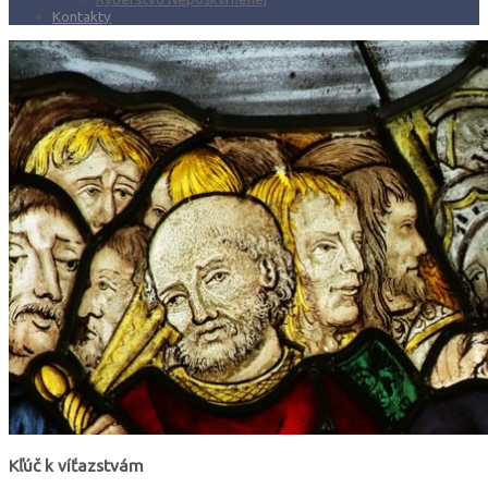
Kontakty
Kľúč k víťazstvám