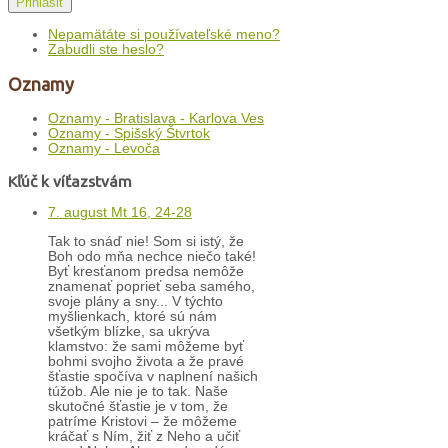
Prihlásiť
Nepamätáte si používateľské meno?
Zabudli ste heslo?
Oznamy
Oznamy - Bratislava - Karlova Ves
Oznamy - Spišský Štvrtok
Oznamy - Levoča
Kľúč k víťazstvám
7. august Mt 16, 24-28
Tak to snáď nie! Som si istý, že
Boh odo mňa nechce niečo také!
Byť kresťanom predsa nemôže
znamenať poprieť seba samého,
svoje plány a sny... V týchto
myšlienkach, ktoré sú nám
všetkým blízke, sa ukrýva
klamstvo: že sami môžeme byť
bohmi svojho života a že pravé
šťastie spočíva v naplnení našich
túžob. Ale nie je to tak. Naše
skutočné šťastie je v tom, že
patríme Kristovi – že môžeme
kráčať s Ním, žiť z Neho a učiť