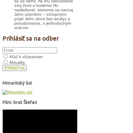
sa od Neho. Ak mu odovzdáme
svoj život a budeme Ho
nasledovať, staneme sa naozaj
Jeho učeníkmi – schopnými
prijať Jeho slovo bez analýz a
posudzovania, s jednoduchým
srdcom.
Prihlásiť sa na odber
Kľúč k víťazstvám
Aktuality
Prihlásiť sa
Minoritský list
Film: brat Štefan