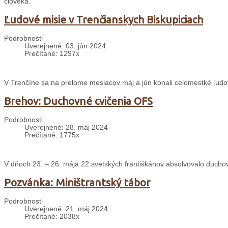
človeka.
Ľudové misie v Trenčianskych Biskupiciach
Podrobnosti
Uverejnené: 03. jún 2024
Prečítané: 1297x
V Trenčíne sa na prelome mesiacov máj a jún konali celomestké ľudo
Brehov: Duchovné cvičenia OFS
Podrobnosti
Uverejnené: 28. máj 2024
Prečítané: 1775x
V dňoch 23. – 26. mája 22 svetských františkánov absolvovalo ducho
Pozvánka: Miništrantský tábor
Podrobnosti
Uverejnené: 21. máj 2024
Prečítané: 2038x