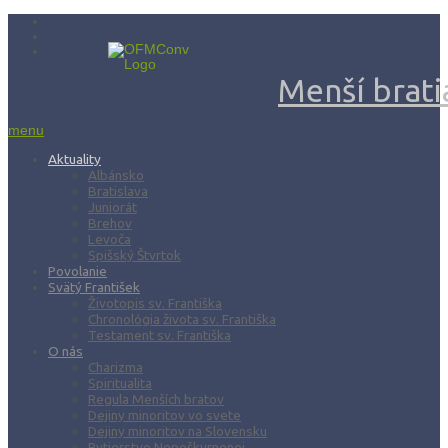
Menší bratia
menu
Aktuality
Albánsko
Bratislava
Juniorát
Brehov
Levoča
Spišský Štvrtok
Povolanie
Svätý František
Životopis sv. Františka
Chronológia života sv. Františka
Testament sv. Františka
O nás
Charizma
Spiritualita
Regula Menších bratov
Dejiny minoritov vo svete
Dejiny minoritov na Slovensku
Rytierstvo Nepoškvrnenej