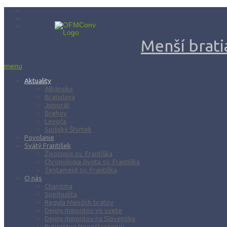
Menší bratia
menu
Aktuality
Albánsko
Bratislava
Juniorát
Brehov
Levoča
Spišský Štvrtok
Povolanie
Svätý František
Životopis sv. Františka
Chronológia života sv. Františka
Testament sv. Františka
O nás
Charizma
Spiritualita
Regula Menších bratov
Dejiny minoritov vo svete
Dejiny minoritov na Slovensku
Rytierstvo Nepoškvrnenej