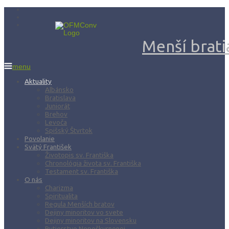
Menší bratia
menu
Aktuality
Albánsko
Bratislava
Juniorát
Brehov
Levoča
Spišský Štvrtok
Povolanie
Svätý František
Životopis sv. Františka
Chronológia života sv. Františka
Testament sv. Františka
O nás
Charizma
Spiritualita
Regula Menších bratov
Dejiny minoritov vo svete
Dejiny minoritov na Slovensku
Rytierstvo Nepoškvrnenej