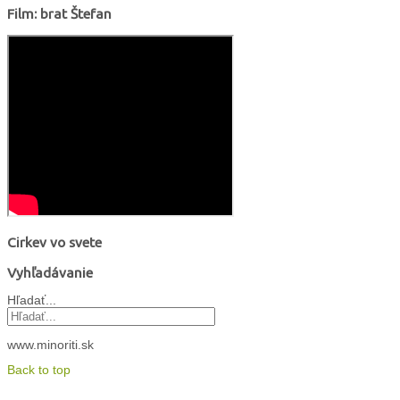
Film: brat Štefan
Cirkev vo svete
Vyhľadávanie
Hľadať...
www.minoriti.sk
Back to top