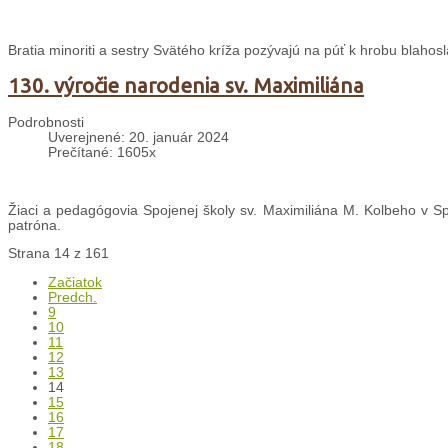
Bratia minoriti a sestry Svätého kríža pozývajú na púť k hrobu blaho
130. výročie narodenia sv. Maximiliána
Podrobnosti
Uverejnené: 20. január 2024
Prečítané: 1605x
Žiaci a pedagógovia Spojenej školy sv. Maximiliána M. Kolbeho v Spi
patróna.
Strana 14 z 161
Začiatok
Predch.
9
10
11
12
13
14
15
16
17
18