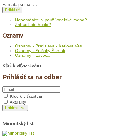
Pamätaj si ma
Prihlásiť
Nepamätáte si používateľské meno?
Zabudli ste heslo?
Oznamy
Oznamy - Bratislava - Karlova Ves
Oznamy - Spišský Štvrtok
Oznamy - Levoča
Kľúč k víťazstvám
Prihlásiť sa na odber
Kľúč k víťazstvám
Aktuality
Prihlásiť sa
Minoritský list