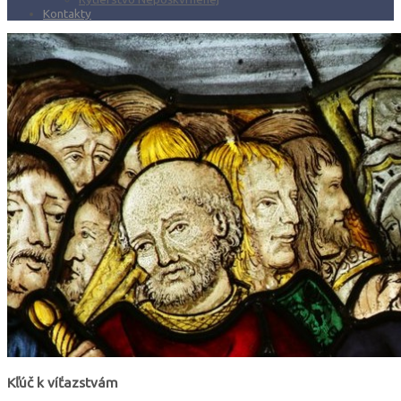
Kontakty
Kľúč k víťazstvám