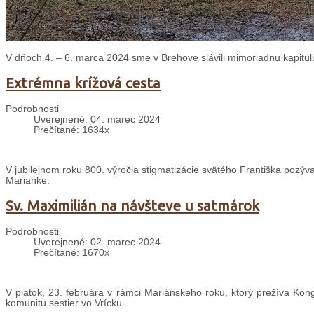
V dňoch 4. – 6. marca 2024 sme v Brehove slávili mimoriadnu kapitulu,
Extrémna krížová cesta
Podrobnosti
Uverejnené: 04. marec 2024
Prečítané: 1634x
V
jubilejnom roku 800. výročia stigmatizácie svätého Františka pozý
Marianke.
Sv. Maximilián na návšteve u satmárok
Podrobnosti
Uverejnené: 02. marec 2024
Prečítané: 1670x
V piatok, 23. februára v rámci Mariánskeho roku, ktorý prežíva Kong
komunitu sestier vo Vrícku.