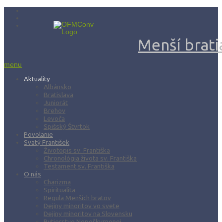
Menší bratia
menu
Aktuality
Albánsko
Bratislava
Juniorát
Brehov
Levoča
Spišský Štvrtok
Povolanie
Svätý František
Životopis sv. Františka
Chronológia života sv. Františka
Testament sv. Františka
O nás
Charizma
Spiritualita
Regula Menších bratov
Dejiny minoritov vo svete
Dejiny minoritov na Slovensku
Rytierstvo Nepoškvrnenej