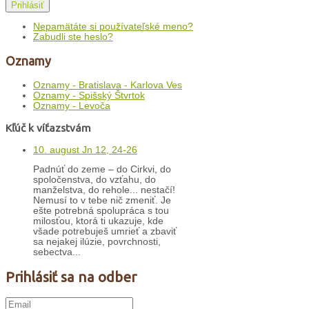
Prihlásiť
Nepamätáte si používateľské meno?
Zabudli ste heslo?
Oznamy
Oznamy - Bratislava - Karlova Ves
Oznamy - Spišský Štvrtok
Oznamy - Levoča
Kľúč k víťazstvám
10. august Jn 12, 24-26
Padnúť do zeme – do Cirkvi, do
spoločenstva, do vzťahu, do
manželstva, do rehole... nestačí!
Nemusí to v tebe nič zmeniť. Je
ešte potrebná spolupráca s tou
milosťou, ktorá ti ukazuje, kde
všade potrebuješ umrieť a zbaviť
sa nejakej ilúzie, povrchnosti,
sebectva...
Prihlásiť sa na odber