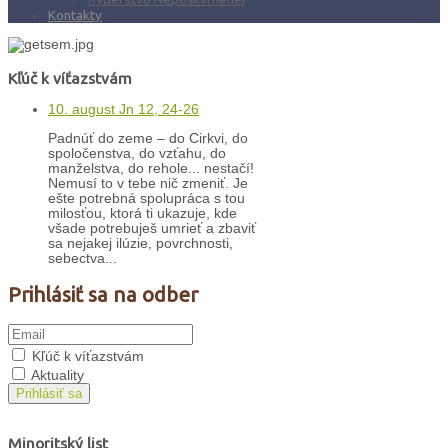
Kontakty
Kľúč k víťazstvám
10. august Jn 12, 24-26
Padnúť do zeme – do Cirkvi, do
spoločenstva, do vzťahu, do
manželstva, do rehole... nestačí!
Nemusí to v tebe nič zmeniť. Je
ešte potrebná spolupráca s tou
milosťou, ktorá ti ukazuje, kde
všade potrebuješ umrieť a zbaviť
sa nejakej ilúzie, povrchnosti,
sebectva...
Prihlásiť sa na odber
Kľúč k víťazstvám
Aktuality
Prihlásiť sa
Minoritský list