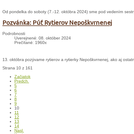
Od pondelka do soboty (7.-12. októbra 2024) sme pod vedením sestry
Pozvánka: Púť Rytierov Nepoškvrnenej
Podrobnosti
Uverejnené: 08. október 2024
Prečítané: 1960x
13. októbra pozývame rytierov a rytierky Nepoškvrnenej, ako aj ostat
Strana 10 z 161
Začiatok
Predch.
5
6
7
8
9
10
11
12
13
14
Nasl.