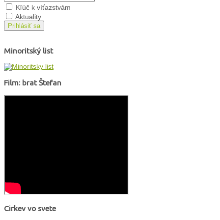
Kľúč k víťazstvám
Aktuality
Prihlásiť sa
Minoritský list
Film: brat Štefan
Cirkev vo svete