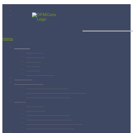
Menší bratia 
menu
Aktuality
Albánsko
Bratislava
Juniorát
Brehov
Levoča
Spišský Štvrtok
Povolanie
Svätý František
Životopis sv. Františka
Chronológia života sv. Františka
Testament sv. Františka
O nás
Charizma
Spiritualita
Regula Menších bratov
Dejiny minoritov vo svete
Dejiny minoritov na Slovensku
Rytierstvo Nepoškvrnenej
Kontakty