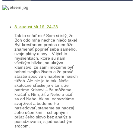
Kľúč k víťazstvám
8. august Mt 16, 24-28
Tak to snáď nie! Som si istý, že
Boh odo mňa nechce niečo také!
Byť kresťanom predsa nemôže
znamenať poprieť seba samého,
svoje plány a sny... V týchto
myšlienkach, ktoré sú nám
všetkým blízke, sa ukrýva
klamstvo: že sami môžeme byť
bohmi svojho života a že pravé
šťastie spočíva v naplnení našich
túžob. Ale nie je to tak. Naše
skutočné šťastie je v tom, že
patríme Kristovi – že môžeme
kráčať s Ním, žiť z Neho a učiť
sa od Neho. Ak mu odovzdáme
svoj život a budeme Ho
nasledovať, staneme sa naozaj
Jeho učeníkmi – schopnými
prijať Jeho slovo bez analýz a
posudzovania, s jednoduchým
srdcom.