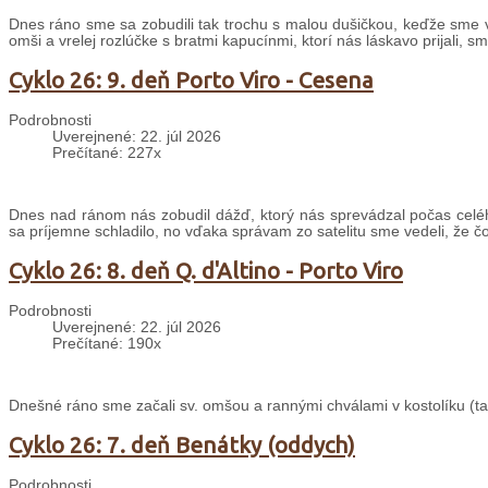
Dnes ráno sme sa zobudili tak trochu s malou dušičkou, keďže sme v
omši a vrelej rozlúčke s bratmi kapucínmi, ktorí nás láskavo prijali, s
Cyklo 26: 9. deň Porto Viro - Cesena
Podrobnosti
Uverejnené: 22. júl 2026
Prečítané: 227x
Dnes nad ránom nás zobudil dážď, ktorý nás sprevádzal počas celé
sa príjemne schladilo, no vďaka správam zo satelitu sme vedeli, že č
Cyklo 26: 8. deň Q. d'Altino - Porto Viro
Podrobnosti
Uverejnené: 22. júl 2026
Prečítané: 190x
Dnešné ráno sme začali sv. omšou a rannými chválami v kostolíku (taki
Cyklo 26: 7. deň Benátky (oddych)
Podrobnosti