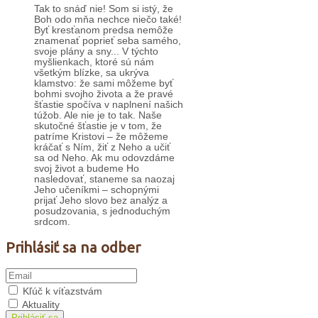
Tak to snáď nie! Som si istý, že
Boh odo mňa nechce niečo také!
Byť kresťanom predsa nemôže
znamenať poprieť seba samého,
svoje plány a sny... V týchto
myšlienkach, ktoré sú nám
všetkým blízke, sa ukrýva
klamstvo: že sami môžeme byť
bohmi svojho života a že pravé
šťastie spočíva v naplnení našich
túžob. Ale nie je to tak. Naše
skutočné šťastie je v tom, že
patríme Kristovi – že môžeme
kráčať s Ním, žiť z Neho a učiť
sa od Neho. Ak mu odovzdáme
svoj život a budeme Ho
nasledovať, staneme sa naozaj
Jeho učeníkmi – schopnými
prijať Jeho slovo bez analýz a
posudzovania, s jednoduchým
srdcom.
Prihlásiť sa na odber
Kľúč k víťazstvám
Aktuality
Prihlásiť sa