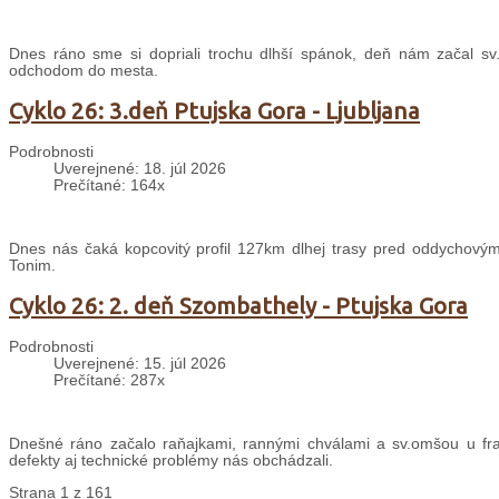
Dnes ráno sme si dopriali trochu dlhší spánok, deň nám začal sv
odchodom do mesta.
Cyklo 26: 3.deň Ptujska Gora - Ljubljana
Podrobnosti
Uverejnené: 18. júl 2026
Prečítané: 164x
Dnes nás čaká kopcovitý profil 127km dlhej trasy pred oddychovým
Tonim.
Cyklo 26: 2. deň Szombathely - Ptujska Gora
Podrobnosti
Uverejnené: 15. júl 2026
Prečítané: 287x
Dnešné ráno začalo raňajkami, rannými chválami a sv.omšou u fran
defekty aj technické problémy nás obchádzali.
Strana 1 z 161