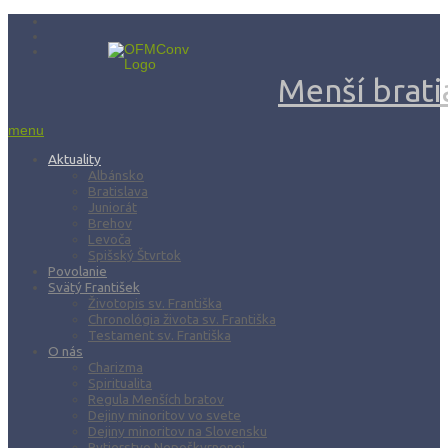
Menší bratia
menu
Aktuality
Albánsko
Bratislava
Juniorát
Brehov
Levoča
Spišský Štvrtok
Povolanie
Svätý František
Životopis sv. Františka
Chronológia života sv. Františka
Testament sv. Františka
O nás
Charizma
Spiritualita
Regula Menších bratov
Dejiny minoritov vo svete
Dejiny minoritov na Slovensku
Rytierstvo Nepoškvrnenej