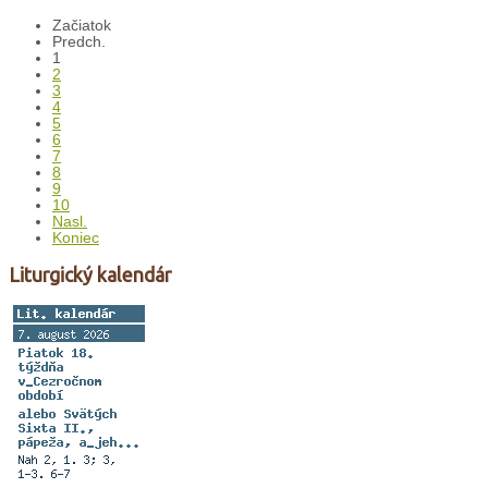
Začiatok
Predch.
1
2
3
4
5
6
7
8
9
10
Nasl.
Koniec
Liturgický kalendár