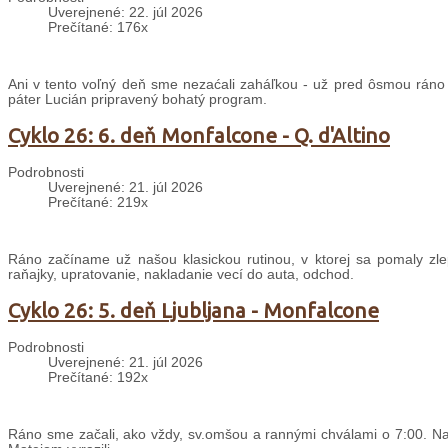
Uverejnené: 22. júl 2026
Prečítané: 176x
Ani v tento voľný deň sme nezaćali zaháľkou - už pred ôsmou ráno
páter Lucián pripravený bohatý program.
Cyklo 26: 6. deň Monfalcone - Q. d'Altino
Podrobnosti
Uverejnené: 21. júl 2026
Prečítané: 219x
Ráno začíname už našou klasickou rutinou, v ktorej sa pomaly zle
raňajky, upratovanie, nakladanie vecí do auta, odchod.
Cyklo 26: 5. deň Ljubljana - Monfalcone
Podrobnosti
Uverejnené: 21. júl 2026
Prečítané: 192x
Ráno sme začali, ako vždy, sv.omšou a rannými chválami o 7:00. Nas