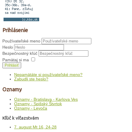
Prihlásenie
Používateľské meno
Heslo
Bezpečnostný kľúč
Pamätaj si ma
Prihlásiť
Nepamätáte si používateľské meno?
Zabudli ste heslo?
Oznamy
Oznamy - Bratislava - Karlova Ves
Oznamy - Spišský Štvrtok
Oznamy - Levoča
Kľúč k víťazstvám
7. august Mt 16, 24-28