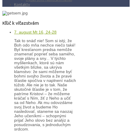
Kontakty
Kľúč k víťazstvám
7. august Mt 16, 24-28
Tak to snáď nie! Som si istý, že
Boh odo mňa nechce niečo také!
Byť kresťanom predsa nemôže
znamenať poprieť seba samého,
svoje plány a sny... V týchto
myšlienkach, ktoré sú nám
všetkým blízke, sa ukrýva
klamstvo: že sami môžeme byť
bohmi svojho života a že pravé
šťastie spočíva v naplnení našich
túžob. Ale nie je to tak. Naše
skutočné šťastie je v tom, že
patríme Kristovi – že môžeme
kráčať s Ním, žiť z Neho a učiť
sa od Neho. Ak mu odovzdáme
svoj život a budeme Ho
nasledovať, staneme sa naozaj
Jeho učeníkmi – schopnými
prijať Jeho slovo bez analýz a
posudzovania, s jednoduchým
srdcom.