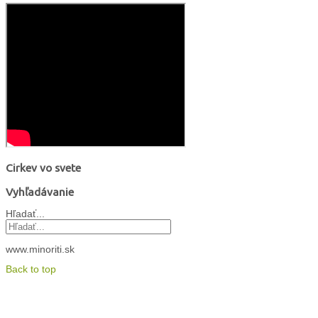
Cirkev vo svete
Vyhľadávanie
Hľadať...
www.minoriti.sk
Back to top