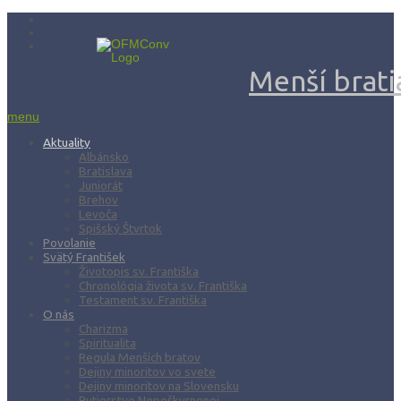
Menší bratia
menu
Aktuality
Albánsko
Bratislava
Juniorát
Brehov
Levoča
Spišský Štvrtok
Povolanie
Svätý František
Životopis sv. Františka
Chronológia života sv. Františka
Testament sv. Františka
O nás
Charizma
Spiritualita
Regula Menších bratov
Dejiny minoritov vo svete
Dejiny minoritov na Slovensku
Rytierstvo Nepoškvrnenej