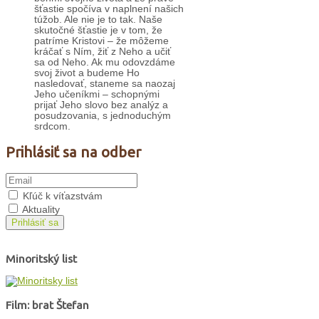
šťastie spočíva v naplnení našich
túžob. Ale nie je to tak. Naše
skutočné šťastie je v tom, že
patríme Kristovi – že môžeme
kráčať s Ním, žiť z Neho a učiť
sa od Neho. Ak mu odovzdáme
svoj život a budeme Ho
nasledovať, staneme sa naozaj
Jeho učeníkmi – schopnými
prijať Jeho slovo bez analýz a
posudzovania, s jednoduchým
srdcom.
Prihlásiť sa na odber
Kľúč k víťazstvám
Aktuality
Prihlásiť sa
Minoritský list
Film: brat Štefan