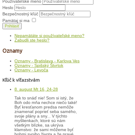
Používateľské meno
Heslo
Bezpečnostný kľúč
Pamätaj si ma
Prihlásiť
Nepamätáte si používateľské meno?
Zabudli ste heslo?
Oznamy
Oznamy - Bratislava - Karlova Ves
Oznamy - Spišský Štvrtok
Oznamy - Levoča
Kľúč k víťazstvám
8. august Mt 16, 24-28
Tak to snáď nie! Som si istý, že
Boh odo mňa nechce niečo také!
Byť kresťanom predsa nemôže
znamenať poprieť seba samého,
svoje plány a sny... V týchto
myšlienkach, ktoré sú nám
všetkým blízke, sa ukrýva
klamstvo: že sami môžeme byť
bohmi svojho života a že pravé