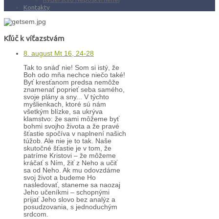
Kontakty
Kľúč k víťazstvám
8. august Mt 16, 24-28
Tak to snáď nie! Som si istý, že
Boh odo mňa nechce niečo také!
Byť kresťanom predsa nemôže
znamenať poprieť seba samého,
svoje plány a sny... V týchto
myšlienkach, ktoré sú nám
všetkým blízke, sa ukrýva
klamstvo: že sami môžeme byť
bohmi svojho života a že pravé
šťastie spočíva v naplnení našich
túžob. Ale nie je to tak. Naše
skutočné šťastie je v tom, že
patríme Kristovi – že môžeme
kráčať s Ním, žiť z Neho a učiť
sa od Neho. Ak mu odovzdáme
svoj život a budeme Ho
nasledovať, staneme sa naozaj
Jeho učeníkmi – schopnými
prijať Jeho slovo bez analýz a
posudzovania, s jednoduchým
srdcom.