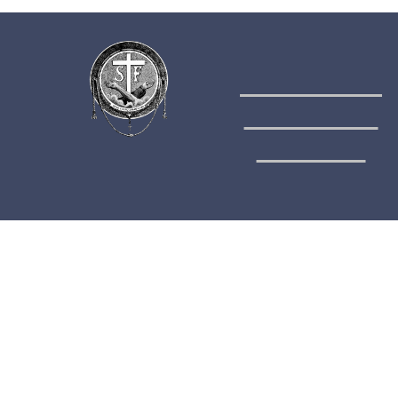
Menší bratia
konventuáli
- minoriti
menu