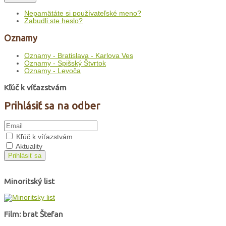
Nepamätáte si používateľské meno?
Zabudli ste heslo?
Oznamy
Oznamy - Bratislava - Karlova Ves
Oznamy - Spišský Štvrtok
Oznamy - Levoča
Kľúč k víťazstvám
Prihlásiť sa na odber
Kľúč k víťazstvám
Aktuality
Prihlásiť sa
Minoritský list
Film: brat Štefan