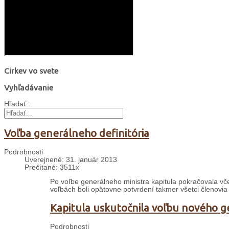
Cirkev vo svete
Vyhľadávanie
Hľadať...
Voľba generálneho definitória
Podrobnosti
Uverejnené: 31. január 2013
Prečítané: 3511x
Po voľbe generálneho ministra kapitula pokračovala vč
voľbách boli opätovne potvrdení takmer všetci členovia
Kapitula uskutočnila voľbu nového g
Podrobnosti