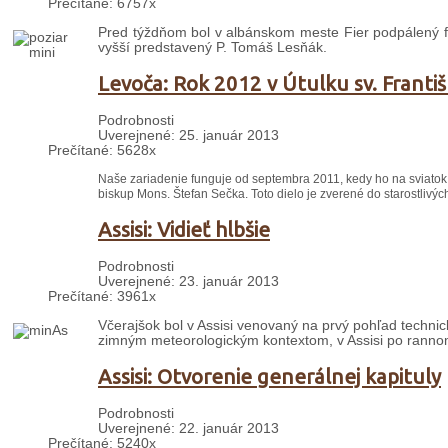
Prečítané: 6757x
Pred týždňom bol v albánskom meste Fier podpálený far
vyšší predstavený P. Tomáš Lesňák.
Levoča: Rok 2012 v Útulku sv. Franti
Podrobnosti
Uverejnené: 25. január 2013
Prečítané: 5628x
Naše zariadenie funguje od septembra 2011, kedy ho na sviatok
biskup Mons. Štefan Sečka. Toto dielo je zverené do starostlivý
Assisi: Vidieť hlbšie
Podrobnosti
Uverejnené: 23. január 2013
Prečítané: 3961x
Včerajšok bol v Assisi venovaný na prvý pohľad technick
zimným meteorologickým kontextom, v Assisi po rannom
Assisi: Otvorenie generálnej kapituly
Podrobnosti
Uverejnené: 22. január 2013
Prečítané: 5240x