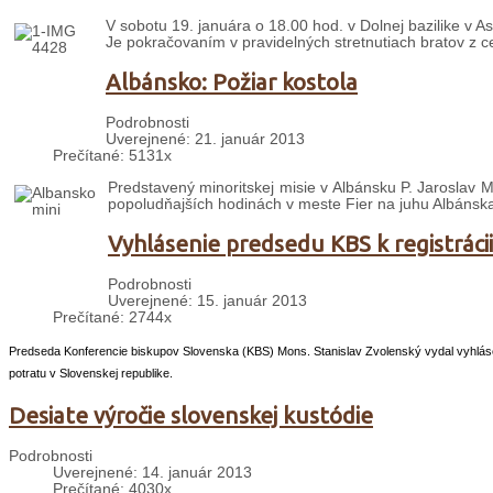
V sobotu 19. januára o 18.00 hod. v Dolnej bazilike v As
Je pokračovaním v pravidelných stretnutiach bratov z ce
Albánsko: Požiar kostola
Podrobnosti
Uverejnené: 21. január 2013
Prečítané: 5131x
Predstavený minoritskej misie v Albánsku P. Jaroslav M
popoludňajších hodinách v meste Fier na juhu Albánsk
Vyhlásenie predsedu KBS k registráci
Podrobnosti
Uverejnené: 15. január 2013
Prečítané: 2744x
Predseda Konferencie biskupov Slovenska (KBS) Mons. Stanislav Zvolenský vydal vyhláseni
potratu v Slovenskej republike.
Desiate výročie slovenskej kustódie
Podrobnosti
Uverejnené: 14. január 2013
Prečítané: 4030x