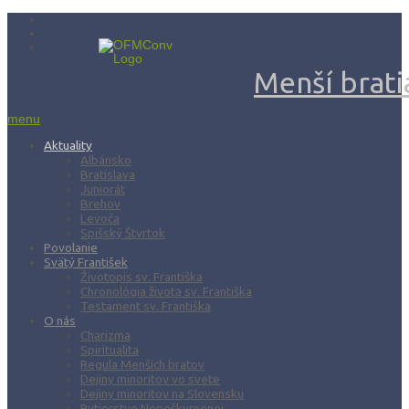
Menší bratia
menu
Aktuality
Albánsko
Bratislava
Juniorát
Brehov
Levoča
Spišský Štvrtok
Povolanie
Svätý František
Životopis sv. Františka
Chronológia života sv. Františka
Testament sv. Františka
O nás
Charizma
Spiritualita
Regula Menších bratov
Dejiny minoritov vo svete
Dejiny minoritov na Slovensku
Rytierstvo Nepoškvrnenej