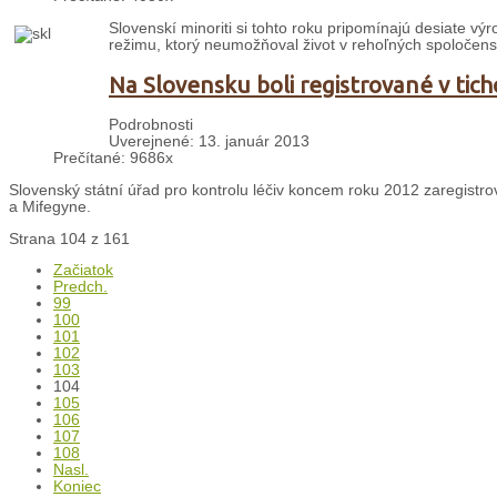
Slovenskí minoriti si tohto roku pripomínajú desiate v
režimu, ktorý neumožňoval život v rehoľných spoločens
Na Slovensku boli registrované v tich
Podrobnosti
Uverejnené: 13. január 2013
Prečítané: 9686x
Slovenský státní úřad pro kontrolu léčiv koncem roku 2012 zaregistro
a Mifegyne.
Strana 104 z 161
Začiatok
Predch.
99
100
101
102
103
104
105
106
107
108
Nasl.
Koniec