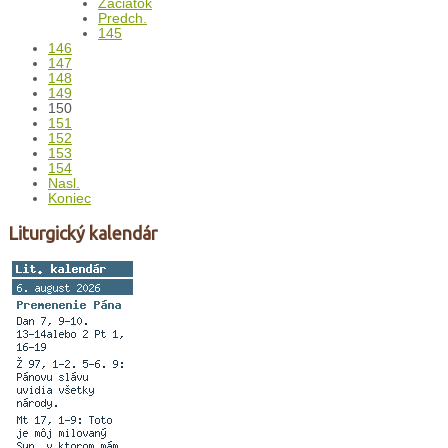
Začiatok
Predch.
145
146
147
148
149
150
151
152
153
154
Nasl.
Koniec
Liturgický kalendár