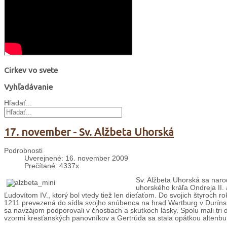
Cirkev vo svete
Vyhľadávanie
Hľadať...
17. november - Sv. Alžbeta Uhorská
Podrobnosti
Uverejnené: 16. november 2009
Prečítané: 4337x
Sv. Alžbeta Uhorská sa naro
uhorského kráľa Ondreja II.
Ľudovítom IV., ktorý bol vtedy tiež len dieťaťom. Do svojich štyroch 
1211 prevezená do sídla svojho snúbenca na hrad Wartburg v Durínsk
sa navzájom podporovali v čnostiach a skutkoch lásky. Spolu mali tri d
vzormi kresťanských panovníkov a Gertrúda sa stala opátkou altenbur