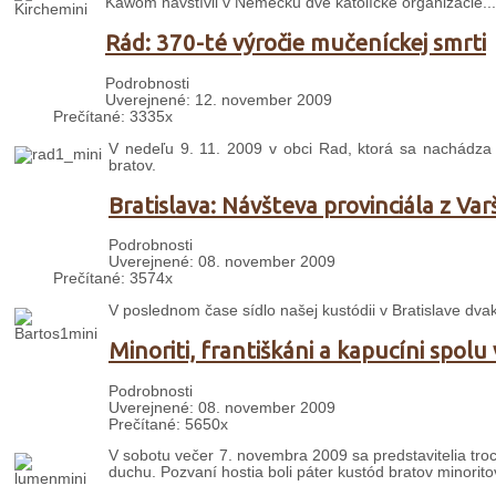
Kawom navštívil v Nemecku dve katolícke organizácie...
Rád: 370-té výročie mučeníckej smrti
Podrobnosti
Uverejnené: 12. november 2009
Prečítané: 3335x
V nedeľu 9. 11. 2009 v obci Rad, ktorá sa nachádza 
bratov.
Bratislava: Návšteva provinciála z Var
Podrobnosti
Uverejnené: 08. november 2009
Prečítané: 3574x
V poslednom čase sídlo našej kustódii v Bratislave dvakr
Minoriti, františkáni a kapucíni spol
Podrobnosti
Uverejnené: 08. november 2009
Prečítané: 5650x
V sobotu večer 7. novembra 2009 sa predstavitelia troch
duchu. Pozvaní hostia boli páter kustód bratov minorito