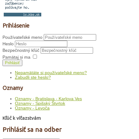
Prihlásenie
Používateľské meno
Heslo
Bezpečnostný kľúč
Pamätaj si ma
Prihlásiť
Nepamätáte si používateľské meno?
Zabudli ste heslo?
Oznamy
Oznamy - Bratislava - Karlova Ves
Oznamy - Spišský Štvrtok
Oznamy - Levoča
Kľúč k víťazstvám
Prihlásiť sa na odber