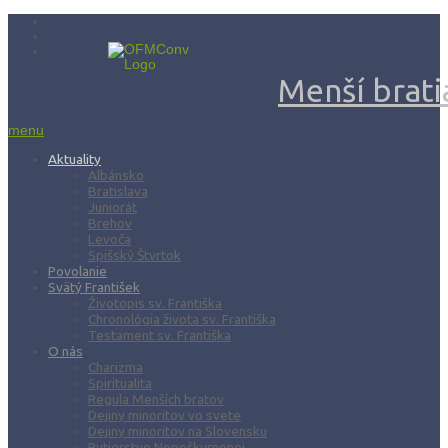
Menší bratia
menu
Aktuality
Albánsko
Bratislava
Juniorát
Brehov
Levoča
Spišský Štvrtok
Povolanie
Svätý František
Životopis sv. Františka
Chronológia života sv. Františka
Testament sv. Františka
O nás
Charizma
Spiritualita
Regula Menších bratov
Dejiny minoritov vo svete
Dejiny minoritov na Slovensku
Rytierstvo Nepoškvrnenej