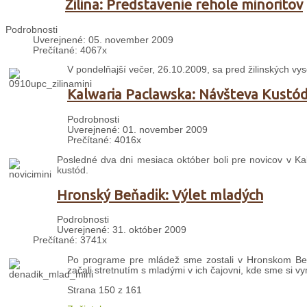
Žilina: Predstavenie rehole minoritov
Podrobnosti
Uverejnené: 05. november 2009
Prečítané: 4067x
V pondelňajší večer, 26.10.2009, sa pred žilinských vys
Kalwaria Paclawska: Návšteva Kustó
Podrobnosti
Uverejnené: 01. november 2009
Prečítané: 4016x
Posledné dva dni mesiaca október boli pre novicov v Kalw
kustód.
Hronský Beňadik: Výlet mladých
Podrobnosti
Uverejnené: 31. október 2009
Prečítané: 3741x
Po programe pre mládež sme zostali v Hronskom Beň
začali stretnutím s mladými v ich čajovni, kde sme si vym
Strana 150 z 161