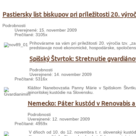
Pastiersky list biskupov pri príležitosti 20. výr
Podrobnosti
Uverejnené: 15. november 2009
Prečítané: 3105x
Prihovárame sa vám pri príležitosti 20. výročia tzv. „
predstavuje nové ekonomické, hospodárske, spoločenské,
Spišský Štvrtok: Stretnutie gvardiáno
Podrobnosti
Uverejnené: 14. november 2009
Prečítané: 5316x
Kláštor Nanebovzatia Panny Márie v Spišskom Štvrtk
minoritskej kustódie na Slovensku.
Nemecko: Páter kustód v Renovabis a 
Podrobnosti
Uverejnené: 12. november 2009
Prečítané: 4959x
V dňoch od 10. do 12. novembra t. r. slovenský kustó