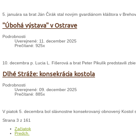
5. januára sa brat Ján Čirák stal novým gvardiánom kláštora v Breho
"Úbohá výstava" v Ostrave
Podrobnosti
Uverejnené: 11. december 2025
Prečítané: 925x
10. decembra p. Lucia L. Fišerová a brat Peter Pikulík predstavili zbie
Dlhé Stráže: konsekrácia kostola
Podrobnosti
Uverejnené: 09. december 2025
Prečítané: 885x
V piatok 5. decembra bol slávnostne konsekrovaný obnovený Kostol sv
Strana 3 z 161
Začiatok
Predch.