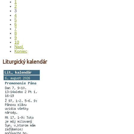
1
2
3
4
5
6
7
8
9
10
Nasl.
Koniec
Liturgický kalendár