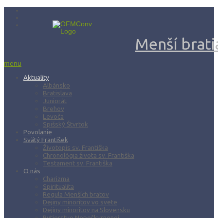
Menší bratia
menu
Aktuality
Albánsko
Bratislava
Juniorát
Brehov
Levoča
Spišský Štvrtok
Povolanie
Svätý František
Životopis sv. Františka
Chronológia života sv. Františka
Testament sv. Františka
O nás
Charizma
Spiritualita
Regula Menších bratov
Dejiny minoritov vo svete
Dejiny minoritov na Slovensku
Rytierstvo Nepoškvrnenej