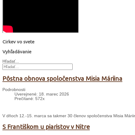
Cirkev vo svete
Vyhľadávanie
Hľadať...
Pôstna obnova spoločenstva Misia Máriina
Podrobnosti
Uverejnené: 18. marec 2026
Prečítané: 572x
V dňoch 12.-15. marca sa takmer 30 členov spoločenstva Misia Mári
S Františkom u piaristov v Nitre