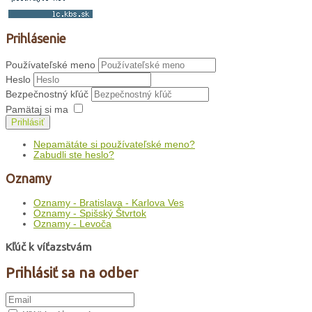
Prihlásenie
Používateľské meno
Heslo
Bezpečnostný kľúč
Pamätaj si ma
Prihlásiť
Nepamätáte si používateľské meno?
Zabudli ste heslo?
Oznamy
Oznamy - Bratislava - Karlova Ves
Oznamy - Spišský Štvrtok
Oznamy - Levoča
Kľúč k víťazstvám
Prihlásiť sa na odber