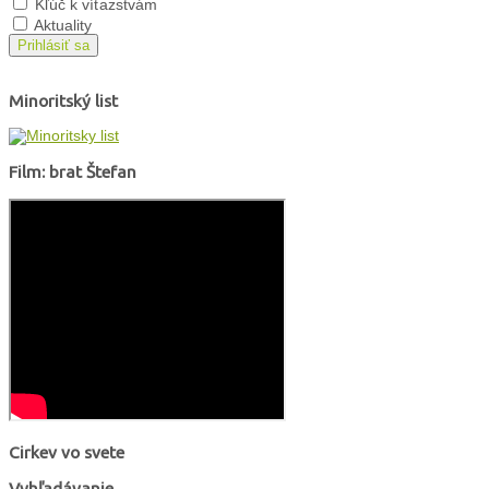
Kľúč k víťazstvám
Aktuality
Prihlásiť sa
Minoritský list
Film: brat Štefan
Cirkev vo svete
Vyhľadávanie