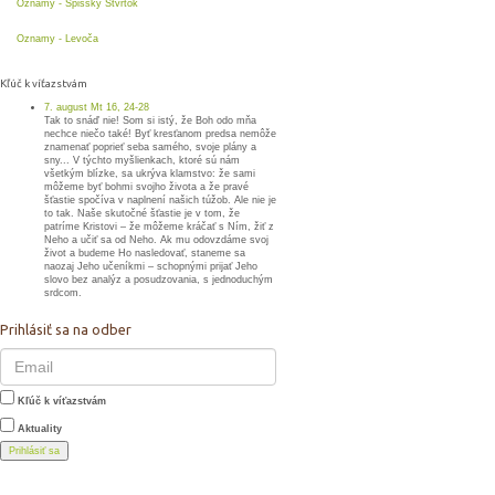
Oznamy - Spišský Štvrtok
Oznamy - Levoča
Kľúč k víťazstvám
7. august Mt 16, 24-28
Tak to snáď nie! Som si istý, že Boh odo mňa
nechce niečo také! Byť kresťanom predsa nemôže
znamenať poprieť seba samého, svoje plány a
sny... V týchto myšlienkach, ktoré sú nám
všetkým blízke, sa ukrýva klamstvo: že sami
môžeme byť bohmi svojho života a že pravé
šťastie spočíva v naplnení našich túžob. Ale nie je
to tak. Naše skutočné šťastie je v tom, že
patríme Kristovi – že môžeme kráčať s Ním, žiť z
Neho a učiť sa od Neho. Ak mu odovzdáme svoj
život a budeme Ho nasledovať, staneme sa
naozaj Jeho učeníkmi – schopnými prijať Jeho
slovo bez analýz a posudzovania, s jednoduchým
srdcom.
Prihlásiť sa na odber
Kľúč k víťazstvám
Aktuality
Prihlásiť sa