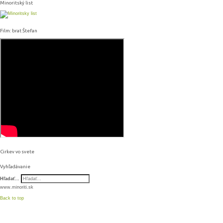
Minoritský list
Film: brat Štefan
Cirkev vo svete
Vyhľadávanie
Hľadať...
www.minoriti.sk
Back to top