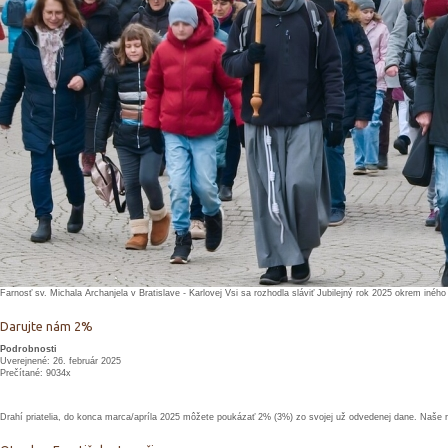
Farnosť sv. Michala Archanjela v Bratislave - Karlovej Vsi sa rozhodla sláviť Jubilejný rok 2025 okrem inéh
Darujte nám 2%
Podrobnosti
Uverejnené: 26. február 2025
Prečítané: 9034x
Drahí priatelia, do konca marca/apríla 2025 môžete poukázať 2% (3%) zo svojej už odvedenej dane. Naše 