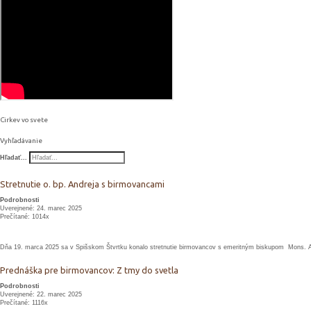
Cirkev vo svete
Vyhľadávanie
Hľadať...
Stretnutie o. bp. Andreja s birmovancami
Podrobnosti
Uverejnené: 24. marec 2025
Prečítané: 1014x
Dňa 19. marca 2025 sa v Spišskom Štvrtku konalo stretnutie birmovancov s emeritným biskupom Mons. 
Prednáška pre birmovancov: Z tmy do svetla
Podrobnosti
Uverejnené: 22. marec 2025
Prečítané: 1116x