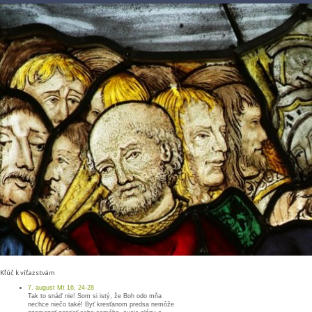
Kľúč k víťazstvám
7. august Mt 16, 24-28
Tak to snáď nie! Som si istý, že Boh odo mňa
nechce niečo také! Byť kresťanom predsa nemôže