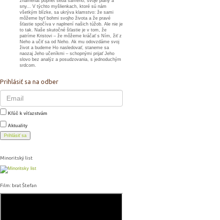
znamenať poprieť seba samého, svoje plány a
sny... V týchto myšlienkach, ktoré sú nám
všetkým blízke, sa ukrýva klamstvo: že sami
môžeme byť bohmi svojho života a že pravé
šťastie spočíva v naplnení našich túžob. Ale nie je
to tak. Naše skutočné šťastie je v tom, že
patríme Kristovi – že môžeme kráčať s Ním, žiť z
Neho a učiť sa od Neho. Ak mu odovzdáme svoj
život a budeme Ho nasledovať, staneme sa
naozaj Jeho učeníkmi – schopnými prijať Jeho
slovo bez analýz a posudzovania, s jednoduchým
srdcom.
Prihlásiť sa na odber
Kľúč k víťazstvám
Aktuality
Prihlásiť sa
Minoritský list
Film: brat Štefan