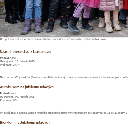
O. bp. František sa včera v našom kláštore zúčastnil stretnutia rodín spoločenstva Pavol.
Úžasné svedectvo z Litmanovej
Podrobnosti
Uverejnené: 16. február 2025
Prečítané: 2777x
Na stretnutí Wojowników (Bojovníkov) Márie duchovný správca pútnického miesta v Litmanovej predstavil
Autobusom na jubileum mladých
Podrobnosti
Uverejnené: 09. február 2025
Prečítané: 974x
Pri príležitosti slávenia Jubilea mladých organizujú bratia minoriti program pre mladých od 16 do 33 rokov v
Bicyklom na Jubileum mladých