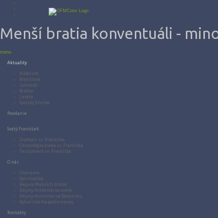
Menší bratia konventuáli - mino
menu
Aktuality
Albánsko
Bratislava
Juniorát
Brehov
Levoča
Spišský Štvrtok
Povolanie
Svätý František
Životopis sv. Františka
Chronológia života sv. Františka
Testament sv. Františka
O nás
Charizma
Spiritualita
Regula Menších bratov
Dejiny minoritov vo svete
Dejiny minoritov na Slovensku
Rytierstvo Nepoškvrnenej
Kontakty