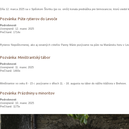
Dňa 12. marca 2025 sa v Spišskom Štvrtku (po sv. omši) konala prednáška pre birmovancov, ktorú viedol 
Pozvánka: Púte rytierov do Levoče
Podrobnosti
Uverejnené: 12. marec 2025
Prečítané: 1714x
Rytierov Nepoškvrnenej, ako aj ostatných ctiteľov Panny Márie pozývame na púte na Mariánsku horu v Lev
Pozvánka: Miništrantský tábor
Podrobnosti
Uverejnené: 11. marec 2025
Prečítané: 1493x
Miništrantov vo veku 8 - 15 r. pozývame v dňoch 11. - 16. augusta na tábor do nášho kláštora v Brehove.
Pozvánka: Prázdniny u minoritov
Podrobnosti
Uverejnené: 10. marec 2025
Prečítané: 1175x