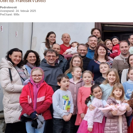
Otec bp. František v Levoči
Podrobnosti
Uverejnené: 24. február 2025
Prečítané: 906x