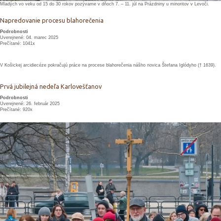
Mladých vo veku od 15 do 30 rokov pozývame v dňoch 7. – 11. júl na Prázdniny u minoritov v Levoči.
Napredovanie procesu blahorečenia
Podrobnosti
Uverejnené: 04. marec 2025
Prečítané: 1041x
V Košickej arcidiecéze pokračujú práce na procese blahorečenia nášho novica Štefana Iglódyho († 1639).
Prvá jubilejná nedeľa Karlovešťanov
Podrobnosti
Uverejnené: 26. február 2025
Prečítané: 920x