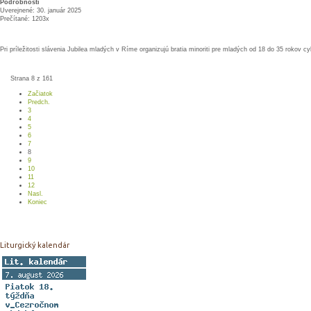
Podrobnosti
Uverejnené: 30. január 2025
Prečítané: 1203x
Pri príležitosti slávenia Jubilea mladých v Ríme organizujú bratia minoriti pre mladých od 18 do 35 rokov cy
Strana 8 z 161
Začiatok
Predch.
3
4
5
6
7
8
9
10
11
12
Nasl.
Koniec
Liturgický kalendár