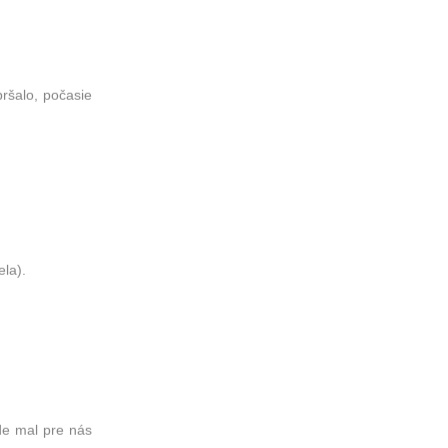
ršalo, počasie
ela).
de mal pre nás