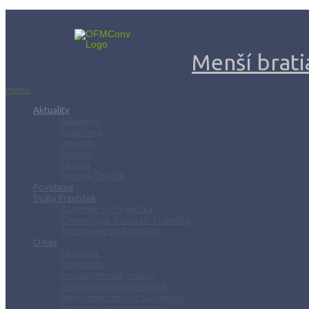
Menší bratia
menu
Aktuality
Albánsko
Bratislava
Juniorát
Brehov
Levoča
Spišský Štvrtok
Povolanie
Svätý František
Životopis sv. Františka
Chronológia života sv. Františka
Testament sv. Františka
O nás
Charizma
Spiritualita
Regula Menších bratov
Dejiny minoritov vo svete
Dejiny minoritov na Slovensku
Rytierstvo Nepoškvrnenej