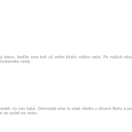
 elánu, keďže sme boli už veľmi blízko nášho cieľa. Po naších obv
 toskánske cesty.
edeli, čo nás čaká. Odovzdali sme to však všetko v dôvere Bohu a po 
me sa vydali na cestu.