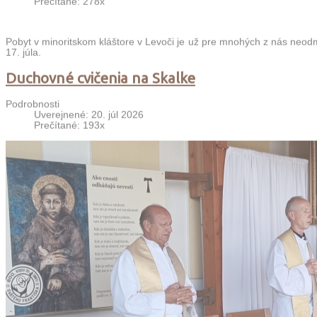
Prečítané: 278x
Pobyt v minoritskom kláštore v Levoči je už pre mnohých z nás neodm
17. júla.
Duchovné cvičenia na Skalke
Podrobnosti
Uverejnené: 20. júl 2026
Prečítané: 193x