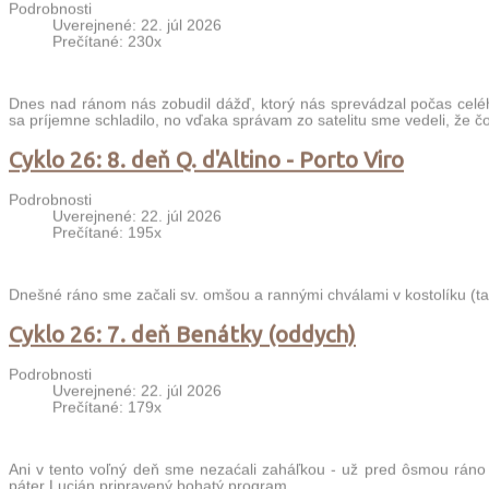
Podrobnosti
Uverejnené: 22. júl 2026
Prečítané: 230x
Dnes nad ránom nás zobudil dážď, ktorý nás sprevádzal počas celé
sa príjemne schladilo, no vďaka správam zo satelitu sme vedeli, že č
Cyklo 26: 8. deň Q. d'Altino - Porto Viro
Podrobnosti
Uverejnené: 22. júl 2026
Prečítané: 195x
Dnešné ráno sme začali sv. omšou a rannými chválami v kostolíku (taki
Cyklo 26: 7. deň Benátky (oddych)
Podrobnosti
Uverejnené: 22. júl 2026
Prečítané: 179x
Ani v tento voľný deň sme nezaćali zaháľkou - už pred ôsmou ráno