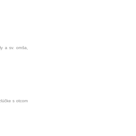
ly a sv. omša,
zlúčke s otcom