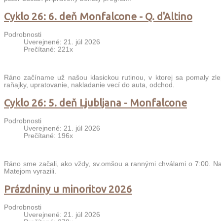
páter Lucián pripravený bohatý program.
Cyklo 26: 6. deň Monfalcone - Q. d'Altino
Podrobnosti
Uverejnené: 21. júl 2026
Prečítané: 221x
Ráno začíname už našou klasickou rutinou, v ktorej sa pomaly zle
raňajky, upratovanie, nakladanie vecí do auta, odchod.
Cyklo 26: 5. deň Ljubljana - Monfalcone
Podrobnosti
Uverejnené: 21. júl 2026
Prečítané: 196x
Ráno sme začali, ako vždy, sv.omšou a rannými chválami o 7:00. Nas
Matejom vyrazili.
Prázdniny u minoritov 2026
Podrobnosti
Uverejnené: 21. júl 2026