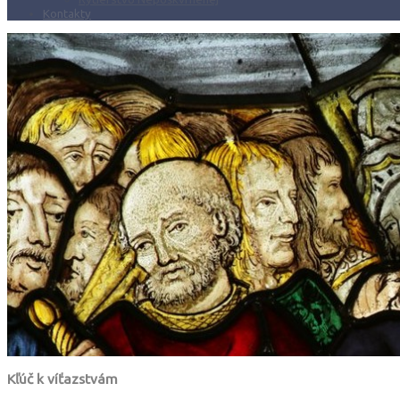
Kontakty
Kľúč k víťazstvám