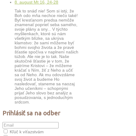
8. august Mt 16, 24-28
Tak to snáď nie! Som si istý, že
Boh odo mňa nechce niečo také!
Byť kresťanom predsa nemôže
znamenať poprieť seba samého,
svoje plány a sny... V týchto
myšlienkach, ktoré sú nám
všetkým blízke, sa ukrýva
klamstvo: že sami môžeme byť
bohmi svojho života a že pravé
šťastie spočíva v naplnení našich
túžob. Ale nie je to tak. Naše
skutočné šťastie je v tom, že
patríme Kristovi – že môžeme
kráčať s Ním, žiť z Neho a učiť
sa od Neho. Ak mu odovzdáme
svoj život a budeme Ho
nasledovať, staneme sa naozaj
Jeho učeníkmi – schopnými
prijať Jeho slovo bez analýz a
posudzovania, s jednoduchým
srdcom.
Prihlásiť sa na odber
Kľúč k víťazstvám