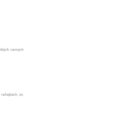
yklých ranných
raňajkách, sv.