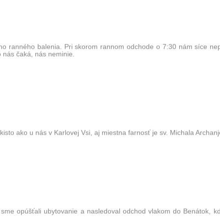
ho ranného balenia. Pri skorom rannom odchode o 7:30 nám síce nep
o nás čaká, nás neminie.
sto ako u nás v Karlovej Vsi, aj miestna farnosť je sv. Michala Archanj
 sme opúšťali ubytovanie a nasledoval odchod vlakom do Benátok, k