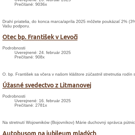
Prečítané: 9036x
Drahí priatelia, do konca marca/apríla 2025 môžete poukázať 2% (3%
Vašu podporu.
Otec bp. František v Levoči
Podrobnosti
Uverejnené: 24. február 2025
Prečítané: 908x
O. bp. František sa včera v našom kláštore zúčastnil stretnutia rodín
Úžasné svedectvo z Litmanovej
Podrobnosti
Uverejnené: 16. február 2025
Prečítané: 2781x
Na stretnutí Wojowników (Bojovníkov) Márie duchovný správca pútnic
Autobusom na jubileum mladých