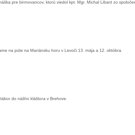
áška pre birmovancov, ktorú viedol kpt. Mgr. Michal Libant zo spoloč
ame na púte na Mariánsku horu v Levoči 13. mája a 12. októbra.
 tábor do nášho kláštora v Brehove.