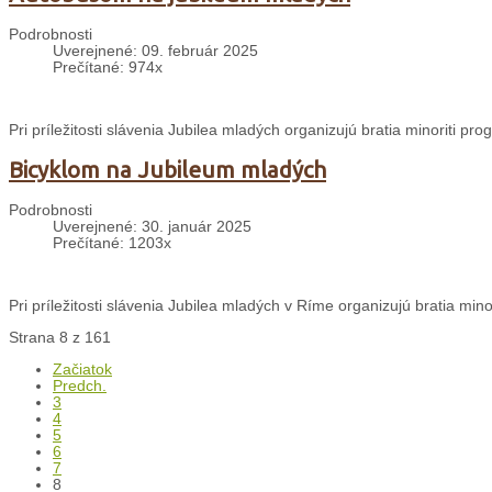
Podrobnosti
Uverejnené: 09. február 2025
Prečítané: 974x
Pri príležitosti slávenia Jubilea mladých organizujú bratia minoriti p
Bicyklom na Jubileum mladých
Podrobnosti
Uverejnené: 30. január 2025
Prečítané: 1203x
Pri príležitosti slávenia Jubilea mladých v Ríme organizujú bratia min
Strana 8 z 161
Začiatok
Predch.
3
4
5
6
7
8