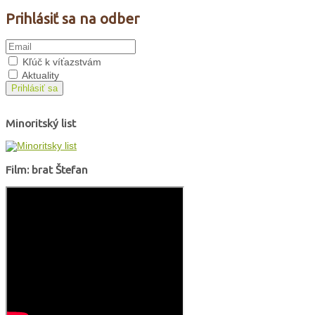
Prihlásiť sa na odber
Kľúč k víťazstvám
Aktuality
Prihlásiť sa
Minoritský list
Film: brat Štefan