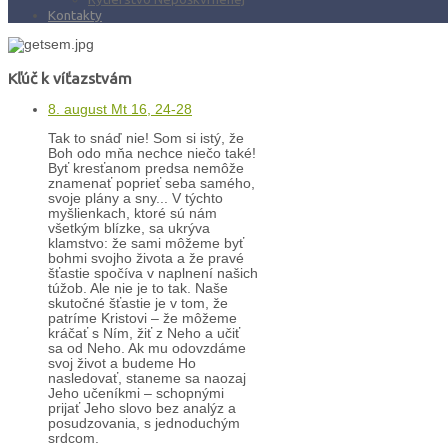
Kontakty
Kľúč k víťazstvám
8. august Mt 16, 24-28
Tak to snáď nie! Som si istý, že
Boh odo mňa nechce niečo také!
Byť kresťanom predsa nemôže
znamenať poprieť seba samého,
svoje plány a sny... V týchto
myšlienkach, ktoré sú nám
všetkým blízke, sa ukrýva
klamstvo: že sami môžeme byť
bohmi svojho života a že pravé
šťastie spočíva v naplnení našich
túžob. Ale nie je to tak. Naše
skutočné šťastie je v tom, že
patríme Kristovi – že môžeme
kráčať s Ním, žiť z Neho a učiť
sa od Neho. Ak mu odovzdáme
svoj život a budeme Ho
nasledovať, staneme sa naozaj
Jeho učeníkmi – schopnými
prijať Jeho slovo bez analýz a
posudzovania, s jednoduchým
srdcom.