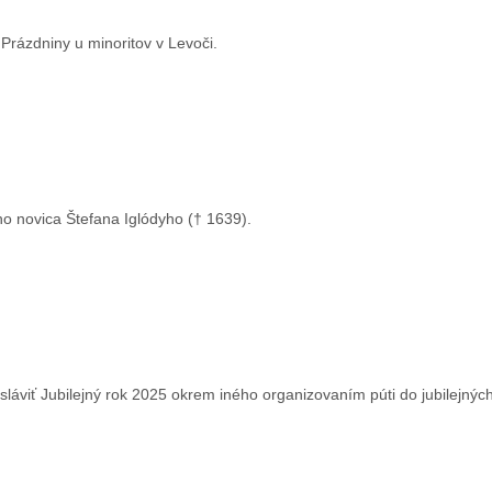
Prázdniny u minoritov v Levoči.
o novica Štefana Iglódyho († 1639).
a sláviť Jubilejný rok 2025 okrem iného organizovaním púti do jubilejný