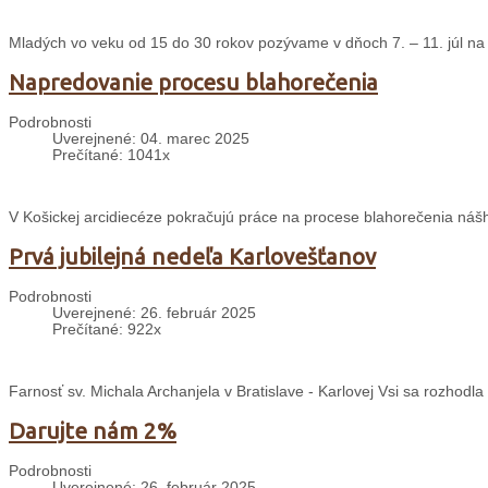
Mladých vo veku od 15 do 30 rokov pozývame v dňoch 7. – 11. júl na 
Napredovanie procesu blahorečenia
Podrobnosti
Uverejnené: 04. marec 2025
Prečítané: 1041x
V Košickej arcidiecéze pokračujú práce na procese blahorečenia nášh
Prvá jubilejná nedeľa Karlovešťanov
Podrobnosti
Uverejnené: 26. február 2025
Prečítané: 922x
Farnosť sv. Michala Archanjela v Bratislave - Karlovej Vsi sa rozhodl
Darujte nám 2%
Podrobnosti
Uverejnené: 26. február 2025