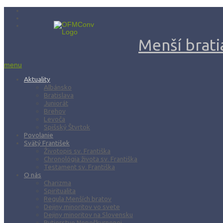
Menší bratia
menu
Aktuality
Albánsko
Bratislava
Juniorát
Brehov
Levoča
Spišský Štvrtok
Povolanie
Svätý František
Životopis sv. Františka
Chronológia života sv. Františka
Testament sv. Františka
O nás
Charizma
Spiritualita
Regula Menších bratov
Dejiny minoritov vo svete
Dejiny minoritov na Slovensku
Rytierstvo Nepoškvrnenej