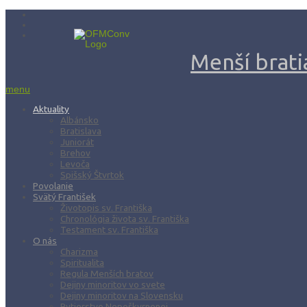
Menší bratia
menu
Aktuality
Albánsko
Bratislava
Juniorát
Brehov
Levoča
Spišský Štvrtok
Povolanie
Svätý František
Životopis sv. Františka
Chronológia života sv. Františka
Testament sv. Františka
O nás
Charizma
Spiritualita
Regula Menších bratov
Dejiny minoritov vo svete
Dejiny minoritov na Slovensku
Rytierstvo Nepoškvrnenej