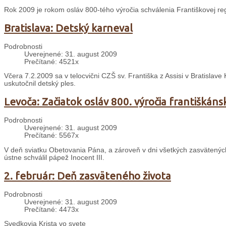
Rok 2009 je rokom osláv 800-tého výročia schválenia Františkovej re
Bratislava: Detský karneval
Podrobnosti
Uverejnené: 31. august 2009
Prečítané: 4521x
Včera 7.2.2009 sa v telocvični CZŠ sv. Františka z Assisi v Bratislave
uskutočnil detský ples.
Levoča: Začiatok osláv 800. výročia františkáns
Podrobnosti
Uverejnené: 31. august 2009
Prečítané: 5567x
V deň sviatku Obetovania Pána, a zároveň v dni všetkých zasvätených o
ústne schválil pápež Inocent III.
2. február: Deň zasväteného života
Podrobnosti
Uverejnené: 31. august 2009
Prečítané: 4473x
Svedkovia Krista vo svete