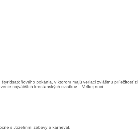
tyridsaťdňového pokánia, v ktorom majú veriaci zvláštnu príležitosť zi
ávenie najväčších kresťanských sviatkov – Veľkej noci.
oločne s Jozefínmi zabavy a karneval.