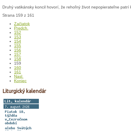
Druhý vatikánsky koncil hovorí, že rehoľný život nepopierateľne patrí k 
Strana 159 z 161
Začiatok
Predch.
152
153
154
155
156
157
158
159
160
161
Nasl.
Koniec
Liturgický kalendár