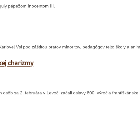
guly pápežom Inocentom III.
 Karlovej Vsi pod záštitou bratov minoritov, pedagógov tejto školy a ani
kej charizmy
sôb sa 2. februára v Levoči začali oslavy 800. výročia františkánskej 