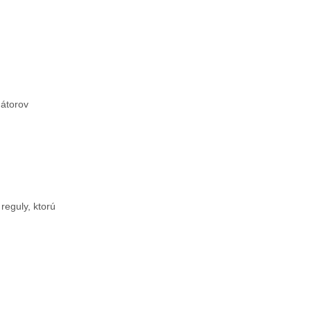
mátorov
reguly, ktorú