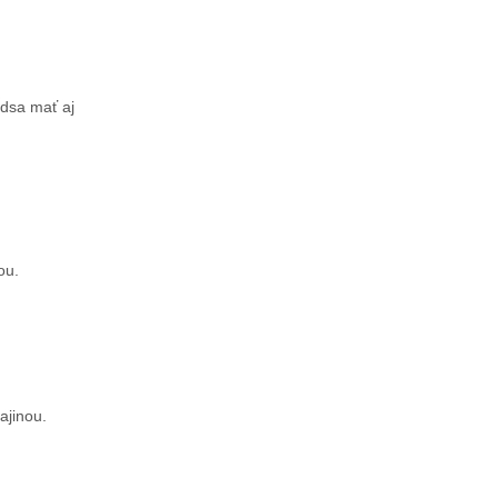
edsa mať aj
ou.
ajinou.