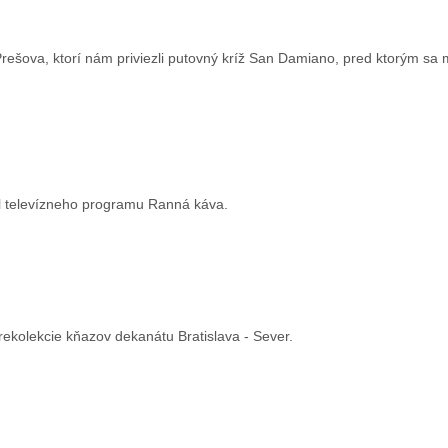
rešova, ktorí nám priviezli putovný kríž San Damiano, pred ktorým sa m
il televízneho programu Ranná káva.
i rekolekcie kňazov dekanátu Bratislava - Sever.