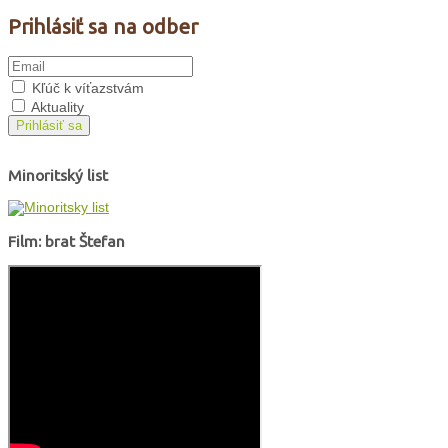
Prihlásiť sa na odber
Kľúč k víťazstvám
Aktuality
Prihlásiť sa
Minoritský list
Film: brat Štefan