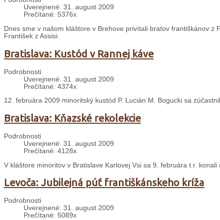
Uverejnené: 31. august 2009
Prečítané: 5376x
Dnes sme v našom kláštore v Brehove privítali bratov františkánov z P
František z Assisi.
Bratislava: Kustód v Rannej káve
Podrobnosti
Uverejnené: 31. august 2009
Prečítané: 4374x
12. februára 2009 minoritský kustód P. Lucián M. Bogucki sa zúčastn
Bratislava: Kňazské rekolekcie
Podrobnosti
Uverejnené: 31. august 2009
Prečítané: 4128x
V kláštore minoritov v Bratislave Karlovej Vsi sa 9. februára t.r. konal
Levoča: Jubilejná púť františkánskeho kríža
Podrobnosti
Uverejnené: 31. august 2009
Prečítané: 5089x