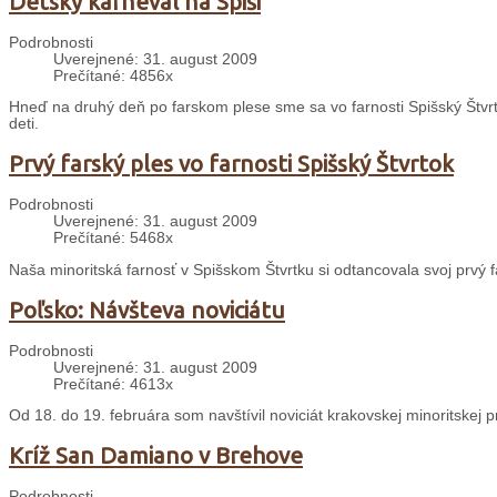
Detský karneval na Spiši
Podrobnosti
Uverejnené: 31. august 2009
Prečítané: 4856x
Hneď na druhý deň po farskom plese sme sa vo farnosti Spišský Štvrt
deti.
Prvý farský ples vo farnosti Spišský Štvrtok
Podrobnosti
Uverejnené: 31. august 2009
Prečítané: 5468x
Naša minoritská farnosť v Spišskom Štvrtku si odtancovala svoj prvý f
Poľsko: Návšteva noviciátu
Podrobnosti
Uverejnené: 31. august 2009
Prečítané: 4613x
Od 18. do 19. februára som navštívil noviciát krakovskej minoritskej 
Kríž San Damiano v Brehove
Podrobnosti