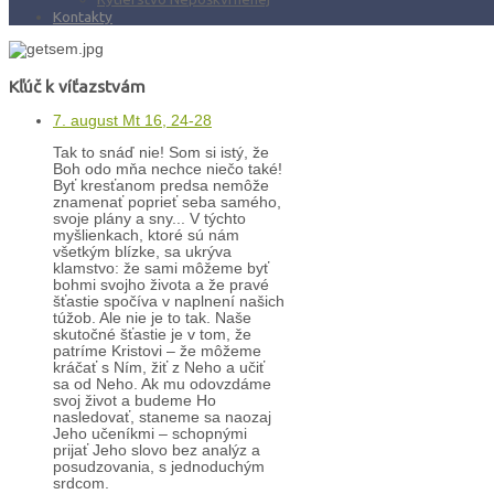
Kontakty
Kľúč k víťazstvám
7. august Mt 16, 24-28
Tak to snáď nie! Som si istý, že
Boh odo mňa nechce niečo také!
Byť kresťanom predsa nemôže
znamenať poprieť seba samého,
svoje plány a sny... V týchto
myšlienkach, ktoré sú nám
všetkým blízke, sa ukrýva
klamstvo: že sami môžeme byť
bohmi svojho života a že pravé
šťastie spočíva v naplnení našich
túžob. Ale nie je to tak. Naše
skutočné šťastie je v tom, že
patríme Kristovi – že môžeme
kráčať s Ním, žiť z Neho a učiť
sa od Neho. Ak mu odovzdáme
svoj život a budeme Ho
nasledovať, staneme sa naozaj
Jeho učeníkmi – schopnými
prijať Jeho slovo bez analýz a
posudzovania, s jednoduchým
srdcom.