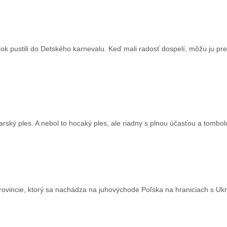
ok pustili do Detského karnevalu. Keď mali radosť dospelí, môžu ju pr
arský ples. A nebol to hocaký ples, ale riadny s plnou účasťou a tombol
provincie, ktorý sa nachádza na juhovýchode Poľska na hraniciach s Ukr