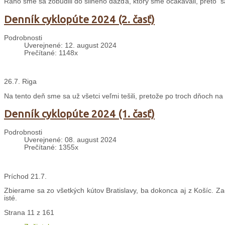
Ráno sme sa zobudili do silného dažďa, ktorý sme očakávali, preto 
Denník cyklopúte 2024 (2. časť)
Podrobnosti
Uverejnené: 12. august 2024
Prečítané: 1148x
26.7. Riga
Na tento deň sme sa už všetci veľmi tešili, pretože po troch dňoch 
Denník cyklopúte 2024 (1. časť)
Podrobnosti
Uverejnené: 08. august 2024
Prečítané: 1355x
Príchod 21.7.
Zbierame sa zo všetkých kútov Bratislavy, ba dokonca aj z Košíc. Z
isté.
Strana 11 z 161