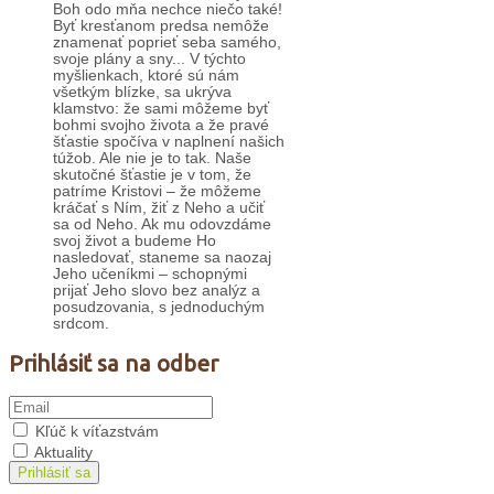
Boh odo mňa nechce niečo také!
Byť kresťanom predsa nemôže
znamenať poprieť seba samého,
svoje plány a sny... V týchto
myšlienkach, ktoré sú nám
všetkým blízke, sa ukrýva
klamstvo: že sami môžeme byť
bohmi svojho života a že pravé
šťastie spočíva v naplnení našich
túžob. Ale nie je to tak. Naše
skutočné šťastie je v tom, že
patríme Kristovi – že môžeme
kráčať s Ním, žiť z Neho a učiť
sa od Neho. Ak mu odovzdáme
svoj život a budeme Ho
nasledovať, staneme sa naozaj
Jeho učeníkmi – schopnými
prijať Jeho slovo bez analýz a
posudzovania, s jednoduchým
srdcom.
Prihlásiť sa na odber
Kľúč k víťazstvám
Aktuality
Prihlásiť sa