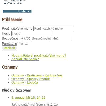
Prihlásenie
Používateľské meno
Heslo
Bezpečnostný kľúč
Pamätaj si ma
Prihlásiť
Nepamätáte si používateľské meno?
Zabudli ste heslo?
Oznamy
Oznamy - Bratislava - Karlova Ves
Oznamy - Spišský Štvrtok
Oznamy - Levoča
Kľúč k víťazstvám
8. august Mt 16, 24-28
Tak to snáď nie! Som si istý, že