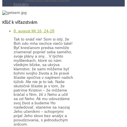
Kontakty
Kľúč k víťazstvám
8. august Mt 16, 24-28
Tak to snáď nie! Som si istý, že
Boh odo mňa nechce niečo také!
Byť kresťanom predsa nemôže
znamenať poprieť seba samého,
svoje plány a sny... V týchto
myšlienkach, ktoré sú nám
všetkým blízke, sa ukrýva
klamstvo: že sami môžeme byť
bohmi svojho života a že pravé
šťastie spočíva v naplnení našich
túžob. Ale nie je to tak. Naše
skutočné šťastie je v tom, že
patríme Kristovi – že môžeme
kráčať s Ním, žiť z Neho a učiť
sa od Neho. Ak mu odovzdáme
svoj život a budeme Ho
nasledovať, staneme sa naozaj
Jeho učeníkmi – schopnými
prijať Jeho slovo bez analýz a
posudzovania, s jednoduchým
srdcom.