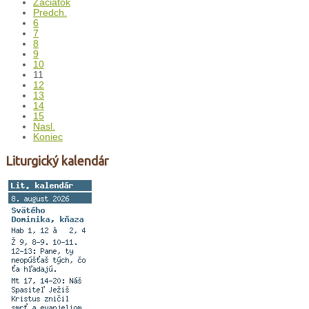
Začiatok
Predch.
6
7
8
9
10
11
12
13
14
15
Nasl.
Koniec
Liturgický kalendár