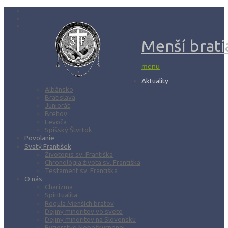
Menší bratia
menu
Aktuality
Albánsko
Bratislava
Juniorát
Brehov
Levoča
Spišský Štvrtok
Povolanie
Svätý František
Životopis sv. Františka
Chronológia života sv. Františka
Testament sv. Františka
O nás
Charizma
Spiritualita
Regula Menších bratov
Dejiny minoritov vo svete
Dejiny minoritov na Slovensku
Rytierstvo Nepoškvrnenej