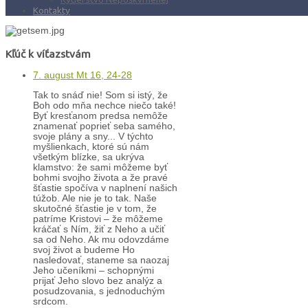
Kontakty
Kľúč k víťazstvám
7. august Mt 16, 24-28
Tak to snáď nie! Som si istý, že
Boh odo mňa nechce niečo také!
Byť kresťanom predsa nemôže
znamenať poprieť seba samého,
svoje plány a sny... V týchto
myšlienkach, ktoré sú nám
všetkým blízke, sa ukrýva
klamstvo: že sami môžeme byť
bohmi svojho života a že pravé
šťastie spočíva v naplnení našich
túžob. Ale nie je to tak. Naše
skutočné šťastie je v tom, že
patríme Kristovi – že môžeme
kráčať s Ním, žiť z Neho a učiť
sa od Neho. Ak mu odovzdáme
svoj život a budeme Ho
nasledovať, staneme sa naozaj
Jeho učeníkmi – schopnými
prijať Jeho slovo bez analýz a
posudzovania, s jednoduchým
srdcom.