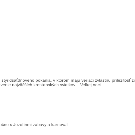
tyridsaťdňového pokánia, v ktorom majú veriaci zvláštnu príležitosť zi
ávenie najväčších kresťanských sviatkov – Veľkej noci.
oločne s Jozefínmi zabavy a karneval.