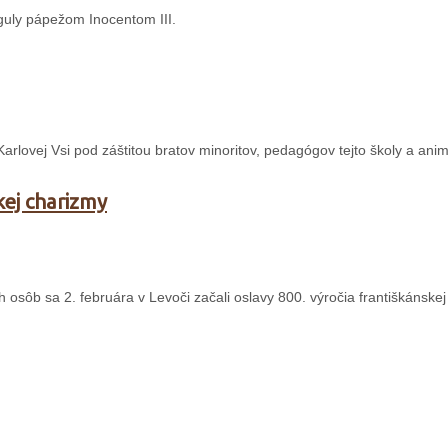
guly pápežom Inocentom III.
 Karlovej Vsi pod záštitou bratov minoritov, pedagógov tejto školy a ani
kej charizmy
sôb sa 2. februára v Levoči začali oslavy 800. výročia františkánskej 