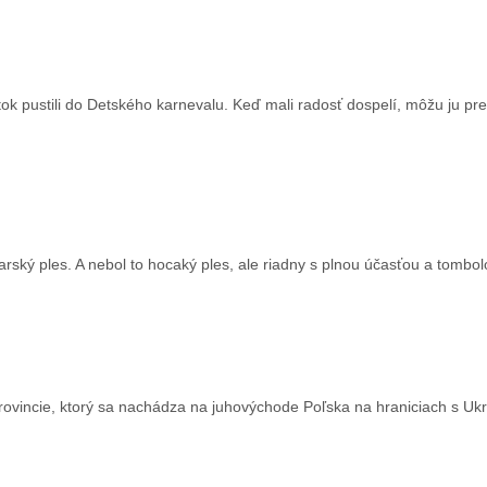
ok pustili do Detského karnevalu. Keď mali radosť dospelí, môžu ju pr
arský ples. A nebol to hocaký ples, ale riadny s plnou účasťou a tombol
provincie, ktorý sa nachádza na juhovýchode Poľska na hraniciach s Ukr