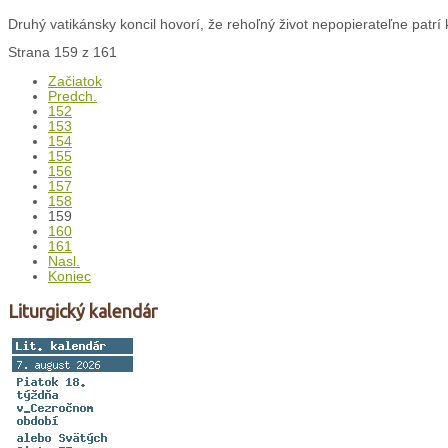
Druhý vatikánsky koncil hovorí, že rehoľný život nepopierateľne patrí k 
Strana 159 z 161
Začiatok
Predch.
152
153
154
155
156
157
158
159
160
161
Nasl.
Koniec
Liturgický kalendár