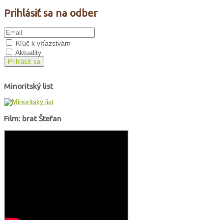
Prihlásiť sa na odber
Kľúč k víťazstvám
Aktuality
Prihlásiť sa
Minoritský list
Film: brat Štefan