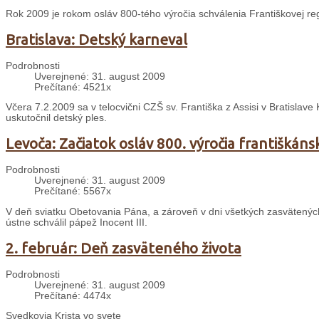
Rok 2009 je rokom osláv 800-tého výročia schválenia Františkovej re
Bratislava: Detský karneval
Podrobnosti
Uverejnené: 31. august 2009
Prečítané: 4521x
Včera 7.2.2009 sa v telocvični CZŠ sv. Františka z Assisi v Bratislave
uskutočnil detský ples.
Levoča: Začiatok osláv 800. výročia františkáns
Podrobnosti
Uverejnené: 31. august 2009
Prečítané: 5567x
V deň sviatku Obetovania Pána, a zároveň v dni všetkých zasvätených o
ústne schválil pápež Inocent III.
2. február: Deň zasväteného života
Podrobnosti
Uverejnené: 31. august 2009
Prečítané: 4474x
Svedkovia Krista vo svete