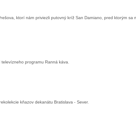
rešova, ktorí nám priviezli putovný kríž San Damiano, pred ktorým sa m
il televízneho programu Ranná káva.
i rekolekcie kňazov dekanátu Bratislava - Sever.