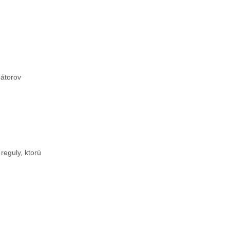
mátorov
reguly, ktorú