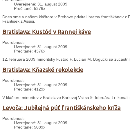
Uverejnené: 31. august 2009
Prečítané: 5376x
Dnes sme v našom kláštore v Brehove privítali bratov františkánov z P
František z Assisi.
Bratislava: Kustód v Rannej káve
Podrobnosti
Uverejnené: 31. august 2009
Prečítané: 4376x
12. februára 2009 minoritský kustód P. Lucián M. Bogucki sa zúčastn
Bratislava: Kňazské rekolekcie
Podrobnosti
Uverejnené: 31. august 2009
Prečítané: 4129x
V kláštore minoritov v Bratislave Karlovej Vsi sa 9. februára t.r. konal
Levoča: Jubilejná púť františkánskeho kríža
Podrobnosti
Uverejnené: 31. august 2009
Prečítané: 5089x