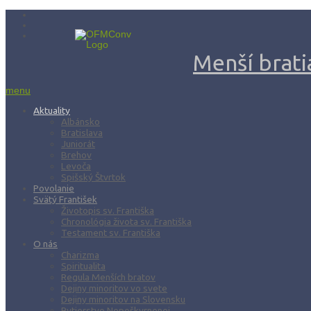
Menší bratia
menu
Aktuality
Albánsko
Bratislava
Juniorát
Brehov
Levoča
Spišský Štvrtok
Povolanie
Svätý František
Životopis sv. Františka
Chronológia života sv. Františka
Testament sv. Františka
O nás
Charizma
Spiritualita
Regula Menších bratov
Dejiny minoritov vo svete
Dejiny minoritov na Slovensku
Rytierstvo Nepoškvrnenej