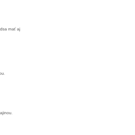
edsa mať aj
ou.
ajinou.