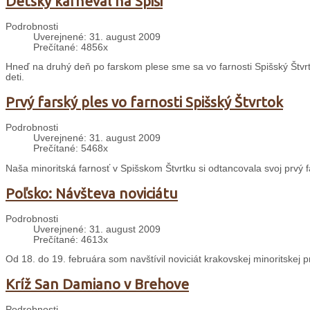
Detský karneval na Spiši
Podrobnosti
Uverejnené: 31. august 2009
Prečítané: 4856x
Hneď na druhý deň po farskom plese sme sa vo farnosti Spišský Štvrt
deti.
Prvý farský ples vo farnosti Spišský Štvrtok
Podrobnosti
Uverejnené: 31. august 2009
Prečítané: 5468x
Naša minoritská farnosť v Spišskom Štvrtku si odtancovala svoj prvý f
Poľsko: Návšteva noviciátu
Podrobnosti
Uverejnené: 31. august 2009
Prečítané: 4613x
Od 18. do 19. februára som navštívil noviciát krakovskej minoritskej 
Kríž San Damiano v Brehove
Podrobnosti