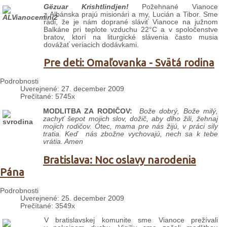
Gëzuar Krishtlindjen!
Požehnané Vianoce
z Albánska prajú misionári a my, Lucián a Tibor. Sme
radi, že je nám doprané sláviť Vianoce na južnom
Balkáne pri teplote vzduchu 22°C a v spoločenstve
bratov, ktorí na liturgické slávenia často musia
dovážať veriacich dodávkami.
Pre deti: Omaľovanka - Svätá rodina
Podrobnosti
Uverejnené: 27. december 2009
Prečítané: 5745x
MODLITBA ZA RODIČOV:
Bože dobrý, Bože milý,
zachyť šepot mojich slov,
dožič, aby dlho žili,
žehnaj
mojich rodičov.
Otec, mama pre nás žijú,
v práci sily
tratia.
Keď nás zbožne vychovajú,
nech sa k tebe
vrátia. Amen
Bratislava: Noc oslavy narodenia
Pána
Podrobnosti
Uverejnené: 25. december 2009
Prečítané: 3549x
V bratislavskej komunite sme Vianoce prežívali