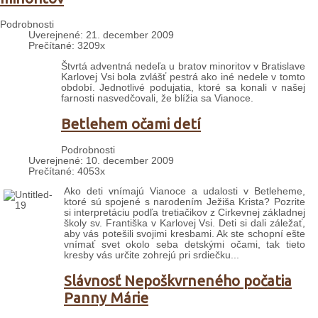
Podrobnosti
Uverejnené: 21. december 2009
Prečítané: 3209x
Štvrtá adventná nedeľa u bratov minoritov v Bratislave
Karlovej Vsi bola zvlášť pestrá ako iné nedele v tomto
období. Jednotlivé podujatia, ktoré sa konali v našej
farnosti nasvedčovali, že blížia sa Vianoce.
Betlehem očami detí
Podrobnosti
Uverejnené: 10. december 2009
Prečítané: 4053x
Ako deti vnímajú Vianoce a udalosti v Betleheme,
ktoré sú spojené s narodením Ježiša Krista? Pozrite
si interpretáciu podľa tretiačikov z Cirkevnej základnej
školy sv. Františka v Karlovej Vsi. Deti si dali záležať,
aby vás potešili svojimi kresbami. Ak ste schopní ešte
vnímať svet okolo seba detskými očami, tak tieto
kresby vás určite zohrejú pri srdiečku...
Slávnosť Nepoškvrneného počatia
Panny Márie