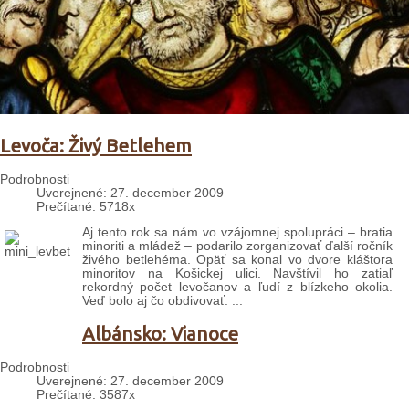
Levoča: Živý Betlehem
Podrobnosti
Uverejnené: 27. december 2009
Prečítané: 5718x
Aj tento rok sa nám vo vzájomnej spolupráci – bratia
minoriti a mládež – podarilo zorganizovať ďalší ročník
živého betlehéma. Opäť sa konal vo dvore kláštora
minoritov na Košickej ulici. Navštívil ho zatiaľ
rekordný počet levočanov a ľudí z blízkeho okolia.
Veď bolo aj čo obdivovať. ...
Albánsko: Vianoce
Podrobnosti
Uverejnené: 27. december 2009
Prečítané: 3587x