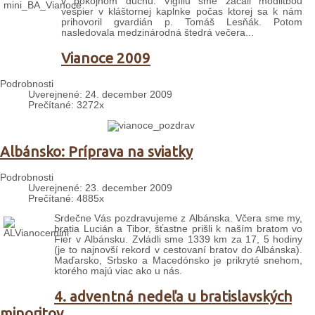
v pokojnom duchu. Vigíliu sme začali modlitbou
vešpier v kláštornej kaplnke počas ktorej sa k nám
prihovoril gvardián p. Tomáš Lesňák. Potom
nasledovala medzinárodná štedrá večera...
Vianoce 2009
Podrobnosti
Uverejnené: 24. december 2009
Prečítané: 3272x
Albánsko: Príprava na sviatky
Podrobnosti
Uverejnené: 23. december 2009
Prečítané: 4885x
Srdečne Vás pozdravujeme z Albánska. Včera sme my,
bratia Lucián a Tibor, šťastne prišli k naším bratom vo
Fier v Albánsku. Zvládli sme 1339 km za 17, 5 hodiny
(je to najnovší rekord v cestovaní bratov do Albánska).
Maďarsko, Srbsko a Macedónsko je prikryté snehom,
ktorého majú viac ako u nás.
4. adventná nedeľa u bratislavských
minoritov