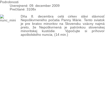
Podrobnosti
Uverejnené: 09. december 2009
Prečítané: 3108x
Dňa 8. decembra celá cirkev slávi slávnosť
Nepoškvrneného počatia Panny Márie. Tento sviatok
je pre bratov minoritov na Slovensku vzácny najmä
preto, že Nepoškvrnená je patrónkou slovenskej
minoritskej kustódie. Vypočujte si príhovor
apoštolského nuncia, (14 min.)
Download
8. december - Nepoškvrnená Panna Mária
Podrobnosti
Uverejnené: 08. december 2009
Prečítané: 4160x
Sv. Maximilián bol hlboko presvedčený, že
Nepoškvrnená Panna Mária je „ešte málo známa“
a pritom pripomínal vetu sv. Ľudovíta Grigniona,
že „je to jedna z príčin, že Ježiš Kristus nie je tak
známy ako by mal byť.“ Sv. Maximilián tvrdil, že
vďaka jej poznaniu „lepšie môžeme poznať
Ducha Svätého“. Cítil, že už samotné