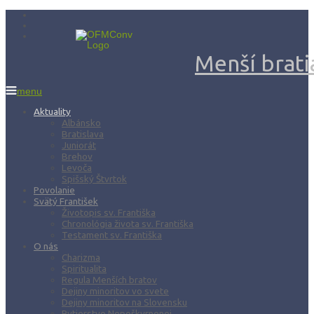
Menší bratia
menu
Aktuality
Albánsko
Bratislava
Juniorát
Brehov
Levoča
Spišský Štvrtok
Povolanie
Svätý František
Životopis sv. Františka
Chronológia života sv. Františka
Testament sv. Františka
O nás
Charizma
Spiritualita
Regula Menších bratov
Dejiny minoritov vo svete
Dejiny minoritov na Slovensku
Rytierstvo Nepoškvrnenej