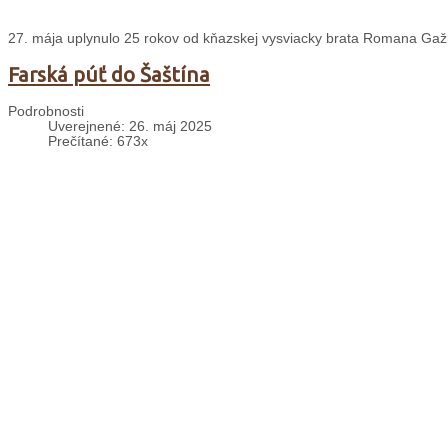
27. mája uplynulo 25 rokov od kňazskej vysviacky brata Romana Gažúr
Farská púť do Šaštína
Podrobnosti
Uverejnené: 26. máj 2025
Prečítané: 673x
Karlovešťania a členovia spoločenstva Misia Máriina v rámci farských 
púťam to bolo po prvýkrát, čo sme putovali autobusom a na bicykloch
Fatimská púť rytierov Nepoškvrnenej
Podrobnosti
Uverejnené: 18. máj 2025
Prečítané: 1100x
V utorok 13. mája rytieri a rytierky Nepoškvrnenej si spoločnou púťou
Duchovné cvičenia KOČ v Smižanoch
Podrobnosti