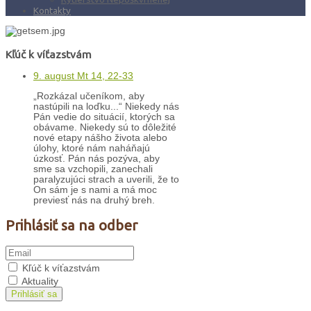
Kontakty
Kľúč k víťazstvám
9. august Mt 14, 22-33
„Rozkázal učeníkom, aby
nastúpili na loďku...“ Niekedy nás
Pán vedie do situácií, ktorých sa
obávame. Niekedy sú to dôležité
nové etapy nášho života alebo
úlohy, ktoré nám naháňajú
úzkosť. Pán nás pozýva, aby
sme sa vzchopili, zanechali
paralyzujúci strach a uverili, že to
On sám je s nami a má moc
previesť nás na druhý breh.
Prihlásiť sa na odber
Kľúč k víťazstvám
Aktuality
Prihlásiť sa