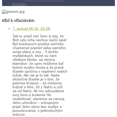
Kontakty
Kľúč k víťazstvám
7. august Mt 16, 24-28
Tak to snáď nie! Som si istý, že
Boh odo mňa nechce niečo také!
Byť kresťanom predsa nemôže
znamenať poprieť seba samého,
svoje plány a sny... V týchto
myšlienkach, ktoré sú nám
všetkým blízke, sa ukrýva
klamstvo: že sami môžeme byť
bohmi svojho života a že pravé
šťastie spočíva v naplnení našich
túžob. Ale nie je to tak. Naše
skutočné šťastie je v tom, že
patríme Kristovi – že môžeme
kráčať s Ním, žiť z Neho a učiť
sa od Neho. Ak mu odovzdáme
svoj život a budeme Ho
nasledovať, staneme sa naozaj
Jeho učeníkmi – schopnými
prijať Jeho slovo bez analýz a
posudzovania, s jednoduchým
srdcom.