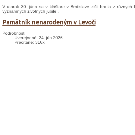
V utorok 30. júna sa v kláštore v Bratislave zišli bratia z rôznyc
významných životných jubileí.
Pamätník nenarodeným v Levoči
Podrobnosti
Uverejnené: 24. jún 2026
Prečítané: 316x
V sobotu 20. júna levočský dekan vdp. Peter Majcher posvätil bron
Vysviacka a primície brata Petra
Podrobnosti
Uverejnené: 09. jún 2026
Prečítané: 653x
Brat Peter Pikulík 6. júna v Kostole sv. Františka v Bratislave – Karlo
Pozvánka: Prázdniny u minoritov
Podrobnosti
Uverejnené: 02. jún 2026