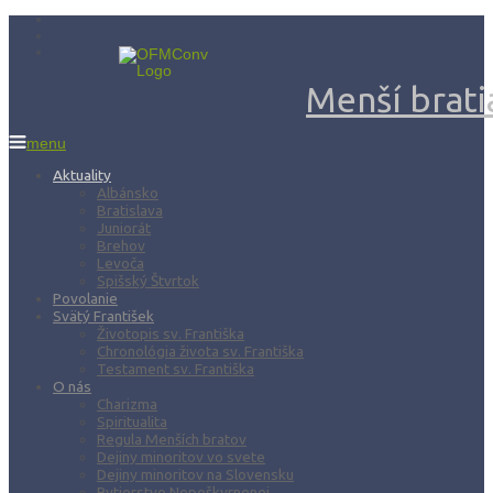
Menší bratia
menu
Aktuality
Albánsko
Bratislava
Juniorát
Brehov
Levoča
Spišský Štvrtok
Povolanie
Svätý František
Životopis sv. Františka
Chronológia života sv. Františka
Testament sv. Františka
O nás
Charizma
Spiritualita
Regula Menších bratov
Dejiny minoritov vo svete
Dejiny minoritov na Slovensku
Rytierstvo Nepoškvrnenej