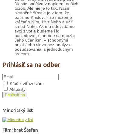
šťastie spočíva v naplnení našich
túžob. Ale nie je to tak. Naše
skutočné šťastie je v tom, že
patríme Kristovi – že môžeme
kráčať s Ním, žiť z Neho a učiť
sa od Neho. Ak mu odovzdáme
svoj život a budeme Ho
nasledovať, staneme sa naozaj
Jeho učeníkmi – schopnými
prijať Jeho slovo bez analýz a
posudzovania, s jednoduchým
srdcom.
Prihlásiť sa na odber
Kľúč k víťazstvám
Aktuality
Prihlásiť sa
Minoritský list
Film: brat Štefan