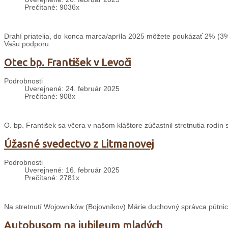
Prečítané: 9036x
Drahí priatelia, do konca marca/apríla 2025 môžete poukázať 2% (3%
Vašu podporu.
Otec bp. František v Levoči
Podrobnosti
Uverejnené: 24. február 2025
Prečítané: 908x
O. bp. František sa včera v našom kláštore zúčastnil stretnutia rodín
Úžasné svedectvo z Litmanovej
Podrobnosti
Uverejnené: 16. február 2025
Prečítané: 2781x
Na stretnutí Wojowników (Bojovníkov) Márie duchovný správca pútnic
Autobusom na jubileum mladých