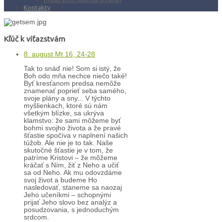
Kontakty
Kľúč k víťazstvám
8. august Mt 16, 24-28
Tak to snáď nie! Som si istý, že
Boh odo mňa nechce niečo také!
Byť kresťanom predsa nemôže
znamenať poprieť seba samého,
svoje plány a sny... V týchto
myšlienkach, ktoré sú nám
všetkým blízke, sa ukrýva
klamstvo: že sami môžeme byť
bohmi svojho života a že pravé
šťastie spočíva v naplnení našich
túžob. Ale nie je to tak. Naše
skutočné šťastie je v tom, že
patríme Kristovi – že môžeme
kráčať s Ním, žiť z Neho a učiť
sa od Neho. Ak mu odovzdáme
svoj život a budeme Ho
nasledovať, staneme sa naozaj
Jeho učeníkmi – schopnými
prijať Jeho slovo bez analýz a
posudzovania, s jednoduchým
srdcom.