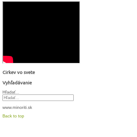
Cirkev vo svete
Vyhľadávanie
Hľadať...
www.minoriti.sk
Back to top