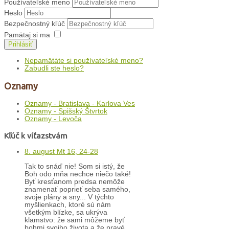
Používateľské meno
Heslo
Bezpečnostný kľúč
Pamätaj si ma
Prihlásiť
Nepamätáte si používateľské meno?
Zabudli ste heslo?
Oznamy
Oznamy - Bratislava - Karlova Ves
Oznamy - Spišský Štvrtok
Oznamy - Levoča
Kľúč k víťazstvám
8. august Mt 16, 24-28
Tak to snáď nie! Som si istý, že
Boh odo mňa nechce niečo také!
Byť kresťanom predsa nemôže
znamenať poprieť seba samého,
svoje plány a sny... V týchto
myšlienkach, ktoré sú nám
všetkým blízke, sa ukrýva
klamstvo: že sami môžeme byť
bohmi svojho života a že pravé