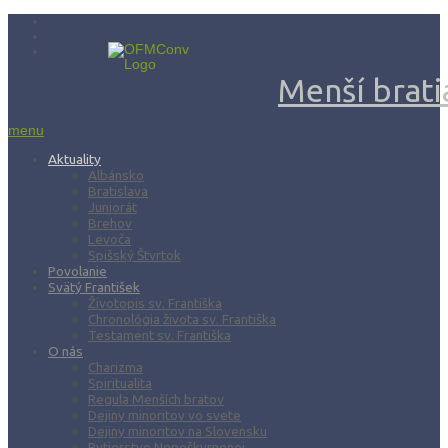
Menší bratia
menu
Aktuality
Albánsko
Bratislava
Juniorát
Brehov
Levoča
Spišský Štvrtok
Povolanie
Svätý František
Životopis sv. Františka
Chronológia života sv. Františka
Testament sv. Františka
O nás
Charizma
Spiritualita
Regula Menších bratov
Dejiny minoritov vo svete
Dejiny minoritov na Slovensku
Rytierstvo Nepoškvrnenej