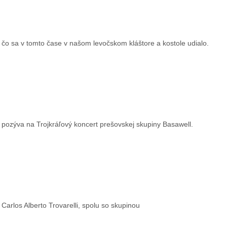
 čo sa v tomto čase v našom levočskom kláštore a kostole udialo.
e pozýva na Trojkráľový koncert prešovskej skupiny Basawell.
Carlos Alberto Trovarelli, spolu so skupinou