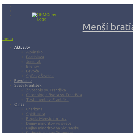
Menší bratia
menu
Aktuality
Albánsko
Bratislava
Juniorát
Brehov
Levoča
Spišský Štvrtok
Povolanie
Svätý František
Životopis sv. Františka
Chronológia života sv. Františka
Testament sv. Františka
O nás
Charizma
Spiritualita
Regula Menších bratov
Dejiny minoritov vo svete
Dejiny minoritov na Slovensku
Rytierstvo Nepoškvrnenej