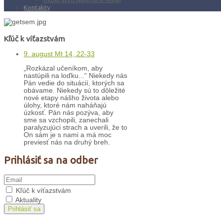
Kontakty
Kľúč k víťazstvám
9. august Mt 14, 22-33
„Rozkázal učeníkom, aby
nastúpili na loďku...“ Niekedy nás
Pán vedie do situácií, ktorých sa
obávame. Niekedy sú to dôležité
nové etapy nášho života alebo
úlohy, ktoré nám naháňajú
úzkosť. Pán nás pozýva, aby
sme sa vzchopili, zanechali
paralyzujúci strach a uverili, že to
On sám je s nami a má moc
previesť nás na druhý breh.
Prihlásiť sa na odber
Kľúč k víťazstvám
Aktuality
Prihlásiť sa