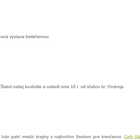
rená výstava betlehemov.
tatút našej kustódie a oslávili sme 10 r. od sľubov br. Ondreja.
 Irán patrí medzi krajiny s najhorším životom pre kresťanov.
Celý čl