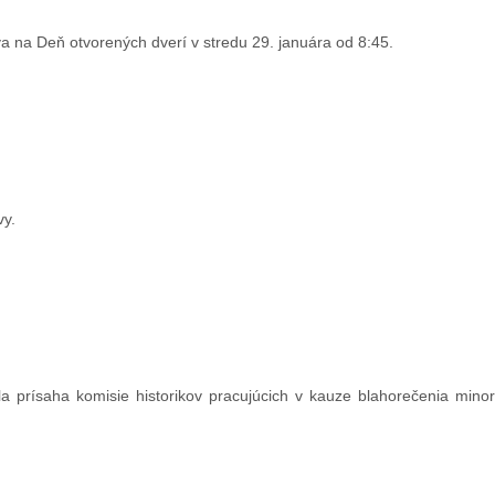
va na Deň otvorených dverí v stredu 29. januára od 8:45.
vy.
a prísaha komisie historikov pracujúcich v kauze blahorečenia minor