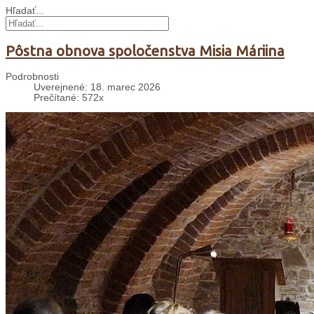
Hľadať...
Pôstna obnova spoločenstva Misia Máriina
Podrobnosti
Uverejnené: 18. marec 2026
Prečítané: 572x