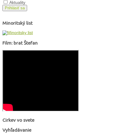
Aktuality
Prihlásiť sa
Minoritský list
Film: brat Štefan
Cirkev vo svete
Vyhľadávanie