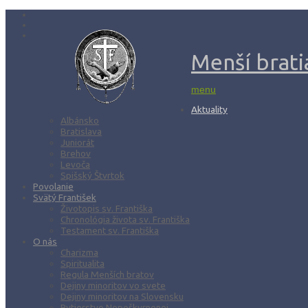
Menší bratia
menu
Aktuality
Albánsko
Bratislava
Juniorát
Brehov
Levoča
Spišský Štvrtok
Povolanie
Svätý František
Životopis sv. Františka
Chronológia života sv. Františka
Testament sv. Františka
O nás
Charizma
Spiritualita
Regula Menších bratov
Dejiny minoritov vo svete
Dejiny minoritov na Slovensku
Rytierstvo Nepoškvrnenej