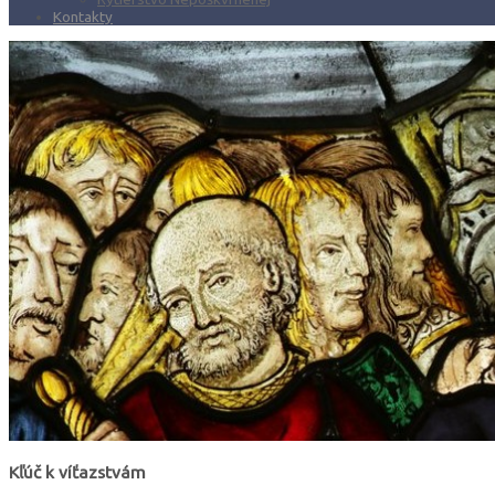
Kontakty
Kľúč k víťazstvám