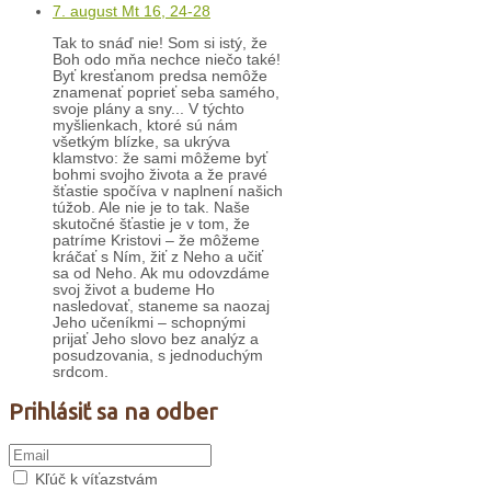
7. august Mt 16, 24-28
Tak to snáď nie! Som si istý, že
Boh odo mňa nechce niečo také!
Byť kresťanom predsa nemôže
znamenať poprieť seba samého,
svoje plány a sny... V týchto
myšlienkach, ktoré sú nám
všetkým blízke, sa ukrýva
klamstvo: že sami môžeme byť
bohmi svojho života a že pravé
šťastie spočíva v naplnení našich
túžob. Ale nie je to tak. Naše
skutočné šťastie je v tom, že
patríme Kristovi – že môžeme
kráčať s Ním, žiť z Neho a učiť
sa od Neho. Ak mu odovzdáme
svoj život a budeme Ho
nasledovať, staneme sa naozaj
Jeho učeníkmi – schopnými
prijať Jeho slovo bez analýz a
posudzovania, s jednoduchým
srdcom.
Prihlásiť sa na odber
Kľúč k víťazstvám