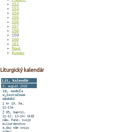
152
153
154
155
156
157
158
159
160
161
Nasl.
Koniec
Liturgický kalendár