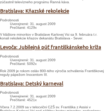
zúčastnil televízneho programu Ranná káva.
Bratislava: Kňazské rekolekcie
Podrobnosti
Uverejnené: 31. august 2009
Prečítané: 4129x
V kláštore minoritov v Bratislave Karlovej Vsi sa 9. februára t.r.
konali rekolekcie kňazov dekanátu Bratislava - Sever.
Levoča: Jubilejná púť františkánskeho kríža
Podrobnosti
Uverejnené: 31. august 2009
Prečítané: 5092x
Rok 2009 je rokom osláv 800-tého výročia schválenia Františkovej
reguly pápežom Inocentom III.
Bratislava: Detský karneval
Podrobnosti
Uverejnené: 31. august 2009
Prečítané: 4521x
Včera 7.2.2009 sa v telocvični CZŠ sv. Františka z Assisi v
Bratislave Karlovej Vsi pod záštitou bratov minoritov, pedagógov