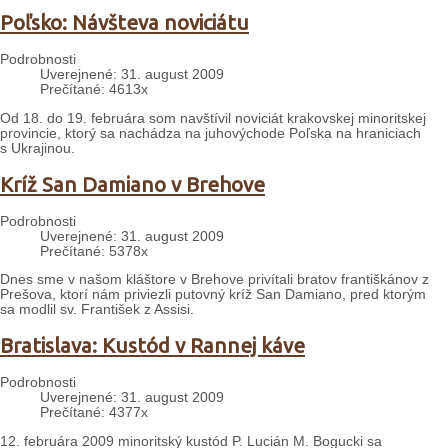
Poľsko: Návšteva noviciátu
Podrobnosti
Uverejnené: 31. august 2009
Prečítané: 4613x
Od 18. do 19. februára som navštívil noviciát krakovskej minoritskej
provincie, ktorý sa nachádza na juhovýchode Poľska na hraniciach
s Ukrajinou.
Kríž San Damiano v Brehove
Podrobnosti
Uverejnené: 31. august 2009
Prečítané: 5378x
Dnes sme v našom kláštore v Brehove privítali bratov františkánov z
Prešova, ktorí nám priviezli putovný kríž San Damiano, pred ktorým
sa modlil sv. František z Assisi.
Bratislava: Kustód v Rannej káve
Podrobnosti
Uverejnené: 31. august 2009
Prečítané: 4377x
12. februára 2009 minoritský kustód P. Lucián M. Bogucki sa