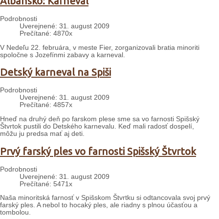
Albánsko: Karneval
Podrobnosti
Uverejnené: 31. august 2009
Prečítané: 4870x
V Nedeľu 22. februára, v meste Fier, zorganizovali bratia minoriti
spoločne s Jozefínmi zabavy a karneval.
Detský karneval na Spiši
Podrobnosti
Uverejnené: 31. august 2009
Prečítané: 4857x
Hneď na druhý deň po farskom plese sme sa vo farnosti Spišský
Štvrtok pustili do Detského karnevalu. Keď mali radosť dospelí,
môžu ju predsa mať aj deti.
Prvý farský ples vo farnosti Spišský Štvrtok
Podrobnosti
Uverejnené: 31. august 2009
Prečítané: 5471x
Naša minoritská farnosť v Spišskom Štvrtku si odtancovala svoj prvý
farský ples. A nebol to hocaký ples, ale riadny s plnou účasťou a
tombolou.