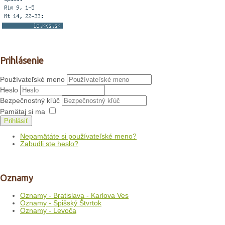
Prihlásenie
Používateľské meno
Heslo
Bezpečnostný kľúč
Pamätaj si ma
Prihlásiť
Nepamätáte si používateľské meno?
Zabudli ste heslo?
Oznamy
Oznamy - Bratislava - Karlova Ves
Oznamy - Spišský Štvrtok
Oznamy - Levoča