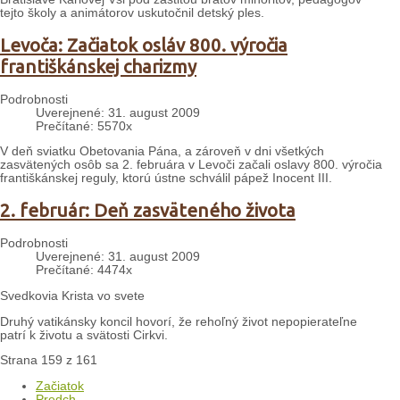
tejto školy a animátorov uskutočnil detský ples.
Levoča: Začiatok osláv 800. výročia
františkánskej charizmy
Podrobnosti
Uverejnené: 31. august 2009
Prečítané: 5570x
V deň sviatku Obetovania Pána, a zároveň v dni všetkých
zasvätených osôb sa 2. februára v Levoči začali oslavy 800. výročia
františkánskej reguly, ktorú ústne schválil pápež Inocent III.
2. február: Deň zasväteného života
Podrobnosti
Uverejnené: 31. august 2009
Prečítané: 4474x
Svedkovia Krista vo svete
Druhý vatikánsky koncil hovorí, že rehoľný život nepopierateľne
patrí k životu a svätosti Cirkvi.
Strana 159 z 161
Začiatok
Predch.