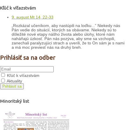
Kľúč k víťazstvám
9. august Mt 14, 22-33
„Rozkázal učeníkom, aby nastúpili na loďku...“ Niekedy nás
Pán vedie do situácií, ktorých sa obávame. Niekedy sú to
dôležité nové etapy nášho života alebo úlohy, ktoré nám
naháňajú úzkosť. Pán nás pozýva, aby sme sa vzchopili,
zanechali paralyzujúci strach a uverili, že to On sám je s nami
a má moc previesť nás na druhý breh.
Prihlásiť sa na odber
Kľúč k víťazstvám
Aktuality
Prihlásiť sa
Minoritský list