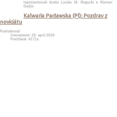
reprezentovali bratia Lucián M. Bogucki a Roman
Gažúr.
Kalwaria Pacławska (Pl): Pozdrav z
noviciátu
Podrobnosti
Uverejnené: 29. apríl 2010
Prečítané: 4171x
Čas nášho noviciátu v Kalwarii Pacławskej (Pl) už
presiahol svoju polovicu. Kalwaria Pacławska sa s
príchodom veľkonočných sviatkov a jari zazelenala
a pomaly rozkvitá do svojej plnej krásy, ale minoritský
kláštor...
Fier [AL]: Slávnosť Patrónky
Albánska
Podrobnosti
Uverejnené: 28. apríl 2010
Prečítané: 4610x
Ako každý človek aj každý národ na svete má svojho
patróna či patrónku v nebi, teda svätých, ktorí orodujú
a prihovárajú sa za nás každý deň. Albánsko nie je
výnimkou v tomto smere, aj keď nie všetci Albánci o tom