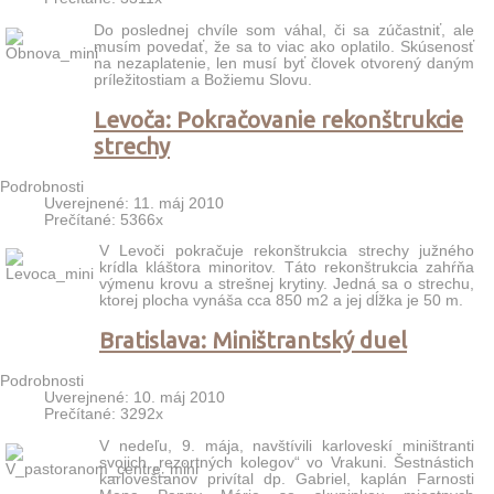
Prečítané: 3311x
Do poslednej chvíle som váhal, či sa zúčastniť, ale
musím povedať, že sa to viac ako oplatilo. Skúsenosť
na nezaplatenie, len musí byť človek otvorený daným
príležitostiam a Božiemu Slovu.
Levoča: Pokračovanie rekonštrukcie
strechy
Podrobnosti
Uverejnené: 11. máj 2010
Prečítané: 5366x
V Levoči pokračuje rekonštrukcia strechy južného
krídla kláštora minoritov. Táto rekonštrukcia zahŕňa
výmenu krovu a strešnej krytiny. Jedná sa o strechu,
ktorej plocha vynáša cca 850 m2 a jej dĺžka je 50 m.
Bratislava: Miništrantský duel
Podrobnosti
Uverejnené: 10. máj 2010
Prečítané: 3292x
V nedeľu, 9. mája, navštívili karloveskí miništranti
svojich „rezortných kolegov“ vo Vrakuni. Šestnástich
karlovešťanov privítal dp. Gabriel, kaplán Farnosti