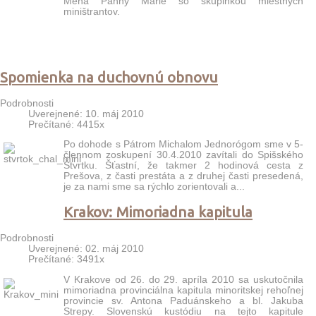
Mena Panny Márie so skupinkou miestnych
miništrantov.
Spomienka na duchovnú obnovu
Podrobnosti
Uverejnené: 10. máj 2010
Prečítané: 4415x
Po dohode s Pátrom Michalom Jednorógom sme v 5-
člennom zoskupení 30.4.2010 zavítali do Spišského
Štvrtku. Šťastní, že takmer 2 hodinová cesta z
Prešova, z časti prestáta a z druhej časti presedená,
je za nami sme sa rýchlo zorientovali a...
Krakov: Mimoriadna kapitula
Podrobnosti
Uverejnené: 02. máj 2010
Prečítané: 3491x
V Krakove od 26. do 29. apríla 2010 sa uskutočnila
mimoriadna provinciálna kapitula minoritskej rehoľnej
provincie sv. Antona Paduánskeho a bl. Jakuba
Strepy. Slovenskú kustódiu na tejto kapitule