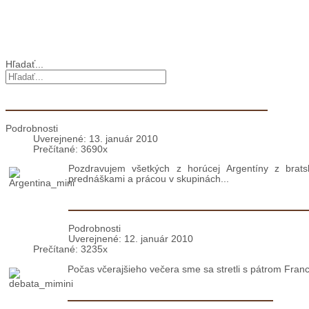
Cirkev vo svete
Vyhľadávanie
Hľadať...
Argentína: Generálne zhromaždenie (2.)
Podrobnosti
Uverejnené: 13. január 2010
Prečítané: 3690x
Pozdravujem všetkých z horúcej Argentíny z bra
prednáškami a prácou v skupinách...
Bratislava: Debata o Rytierstve Nep
Podrobnosti
Uverejnené: 12. január 2010
Prečítané: 3235x
Počas včerajšieho večera sme sa stretli s pátrom Fran