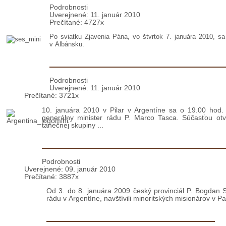
Stretnutie Slovákov v Albánsku
Podrobnosti
Uverejnené: 11. január 2010
Prečítané: 4727x
Po sviatku Zjavenia Pána, vo štvrtok 7. januára 2010, sa
v Albánsku.
VIDEO: Argentína: Generálne zhrom
Podrobnosti
Uverejnené: 11. január 2010
Prečítané: 3721x
10. januára 2010 v Pilar v Argentíne sa o 19.00 hod.
generálny minister rádu P. Marco Tasca. Súčasťou otv
tanečnej skupiny ...
Česko – Slovenská návšteva v Paraguaj
Podrobnosti
Uverejnené: 09. január 2010
Prečítané: 3887x
Od 3. do 8. januára 2009 český provinciál P. Bogdan 
rádu v Argentíne, navštívili minoritských misionárov v Pa