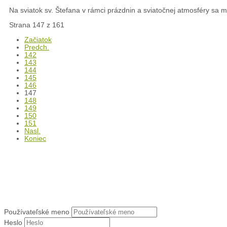
151
Nasl.
Koniec
Liturgický kalendár
Prihlásenie
Používateľské meno
Heslo
Bezpečnostný kľúč
Pamätaj si ma
Prihlásiť
Nepamätáte si používateľské meno?
Zabudli ste heslo?
Oznamy
Oznamy - Bratislava - Karlova Ves
Oznamy - Spišský Štvrtok
Oznamy - Levoča
Kľúč k víťazstvám