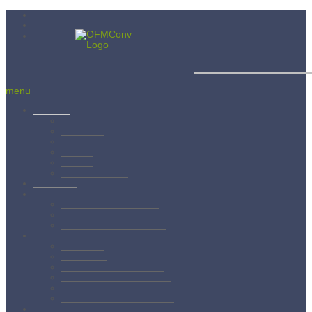
Menší bratia
menu
Aktuality
Albánsko
Bratislava
Juniorát
Brehov
Levoča
Spišský Štvrtok
Povolanie
Svätý František
Životopis sv. Františka
Chronológia života sv. Františka
Testament sv. Františka
O nás
Charizma
Spiritualita
Regula Menších bratov
Dejiny minoritov vo svete
Dejiny minoritov na Slovensku
Rytierstvo Nepoškvrnenej