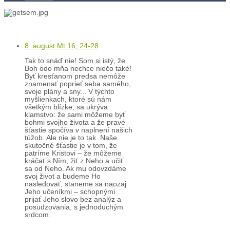
Kontakty
Kľúč k víťazstvám
8. august Mt 16, 24-28
Tak to snáď nie! Som si istý, že
Boh odo mňa nechce niečo také!
Byť kresťanom predsa nemôže
znamenať poprieť seba samého,
svoje plány a sny... V týchto
myšlienkach, ktoré sú nám
všetkým blízke, sa ukrýva
klamstvo: že sami môžeme byť
bohmi svojho života a že pravé
šťastie spočíva v naplnení našich
túžob. Ale nie je to tak. Naše
skutočné šťastie je v tom, že
patríme Kristovi – že môžeme
kráčať s Ním, žiť z Neho a učiť
sa od Neho. Ak mu odovzdáme
svoj život a budeme Ho
nasledovať, staneme sa naozaj
Jeho učeníkmi – schopnými
prijať Jeho slovo bez analýz a
posudzovania, s jednoduchým
srdcom.