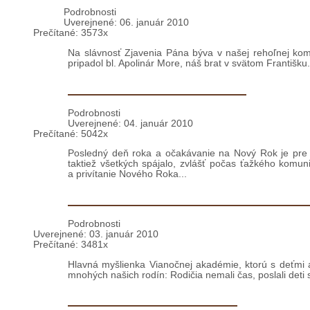
Bratislava: Slávnosť Zjavenia Pána
Podrobnosti
Uverejnené: 06. január 2010
Prečítané: 3573x
Na slávnosť Zjavenia Pána býva v našej rehoľnej komun
pripadol bl. Apolinár More, náš brat v svätom Františku.
Silvester 2009 vo Fieri [AL]
Podrobnosti
Uverejnené: 04. január 2010
Prečítané: 5042x
Posledný deň roka a očakávanie na Nový Rok je pre Al
taktiež všetkých spájalo, zvlášť počas ťažkého komu
a privítanie Nového Roka
...
Bratislava: Vianočná akadémia v Kam
Podrobnosti
Uverejnené: 03. január 2010
Prečítané: 3481x
Hlavná myšlienka Vianočnej akadémie, ktorú s deťmi a
mnohých našich rodín: Rodičia nemali čas, poslali deti s