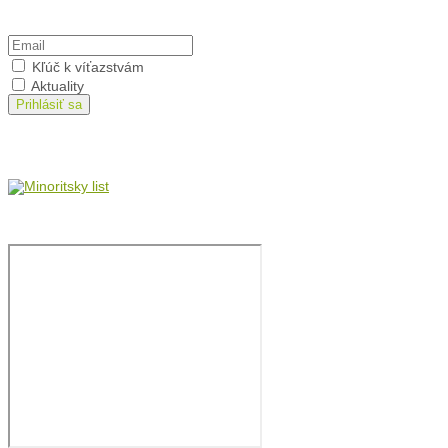
Prihlásiť sa na odber
Kľúč k víťazstvám
Aktuality
Prihlásiť sa
Minoritský list
Film: brat Štefan