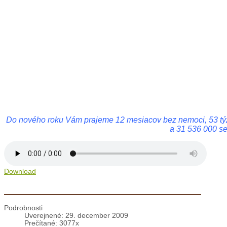
a 31 536 000 s
Download
Bratislava: Miništranský futbalový turnaj
Podrobnosti
Uverejnené: 29. december 2009
Prečítané: 3077x
Na sviatok sv. Štefana v rámci prázdnin a sviatočnej
futbalovom zápase...
Strana 147 z 161
Začiatok
Predch.
142
143
144
145
146
147
148
149
150