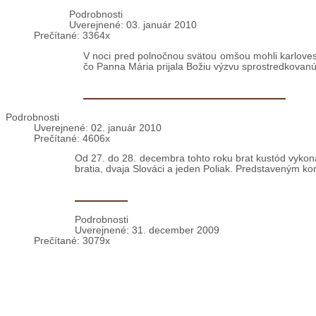
Bratislava: Živý Betlehem
Podrobnosti
Uverejnené: 03. január 2010
Prečítané: 3364x
V noci pred polnočnou svätou omšou mohli karlovesk
čo Panna Mária prijala Božiu výzvu sprostredkovanú
Albánsko: Kanonická vizitácia
Podrobnosti
Uverejnené: 02. január 2010
Prečítané: 4606x
Od 27. do 28. decembra tohto roku brat kustód vykonal
bratia, dvaja Slováci a jeden Poliak. Predstaveným kom
PF 2010
Podrobnosti
Uverejnené: 31. december 2009
Prečítané: 3079x
Do nového roku Vám prajeme 12 mesiacov bez nemoci, 53 týždň