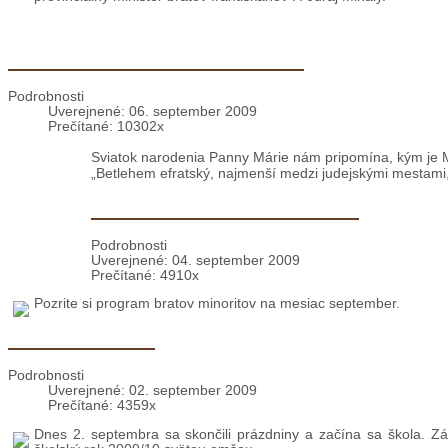
Malebná dedinka v kotline Strážovských vrchov, bola miestom, k
provinciálny minister bratov františkánov P. Juraj Mihály.
Sviatok narodenia Panny Márie
Podrobnosti
Uverejnené: 06. september 2009
Prečítané: 10302x
Sviatok narodenia Panny Márie nám pripomína, kým je Má
„Betlehem efratský, najmenší medzi judejskými mestami, 
Program na september 2009
Podrobnosti
Uverejnené: 04. september 2009
Prečítané: 4910x
Pozrite si program bratov minoritov na mesiac september.
Začala sa škola
Podrobnosti
Uverejnené: 02. september 2009
Prečítané: 4359x