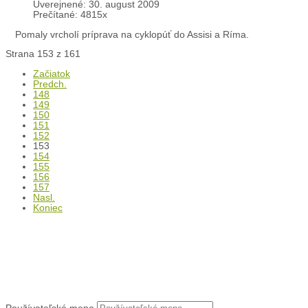
Podrobnosti
Uverejnené: 30. august 2009
Prečítané: 4815x
Pomaly vrcholí príprava na cyklopúť do Assisi a Ríma.
Strana 153 z 161
Začiatok
Predch.
148
149
150
151
152
153
154
155
156
157
Nasl.
Koniec
Liturgický kalendár
Prihlásenie