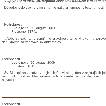
Prečítané: 7350x
V uplynulú nedeľu, 16. augusta 2009 sme odslúžili v našom fa
Dôvodov bolo viac: prvým z nich je naša prítomnosť v tejto farnosti
Brehov: Detský tábor 10.-15.8.
Podrobnosti
Uverejnené: 30. august 2009
Prečítané: 7974x
„Nebo sa začína na zemi“ – o pravdivosti tohto výroku – a záro
detí, ktorým sa venovalo 14 animátorov.
Svätec s číslom 16670
Podrobnosti
Uverejnené: 30. august 2009
Prečítané: 4519x
Sv. Maximilián zostáva v dejinách Cirkvi ako jeden z najkrajších 
nemohol. Život sv. Maximiliána vydáva svedectvo pravde, akú oh
najväčší. ...
Blíži sa cyklopúť Bratislava-Assisi-Rím