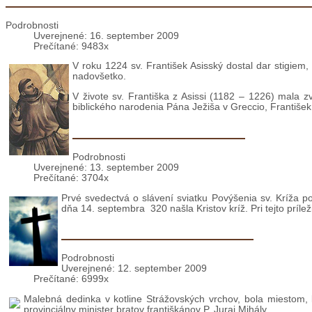
17. september - Sviatok stigmatizácie sv. Františ
Podrobnosti
Uverejnené: 16. september 2009
Prečítané: 9483x
V roku 1224 sv. František Asisský dostal dar stigiem,
nadovšetko.
V živote sv. Františka z Asissi (1182 – 1226) mala z
biblického narodenia Pána Ježiša v Greccio, František 
Nový život sa rodí na kríži
Podrobnosti
Uverejnené: 13. september 2009
Prečítané: 3704x
Prvé svedectvá o slávení sviatku Povýšenia sv. Kríža po
dňa 14. septembra 320 našla Kristov kríž. Pri tejto prílež
Čičmany: Duchovné cvičenia
Podrobnosti
Uverejnené: 12. september 2009
Prečítané: 6999x