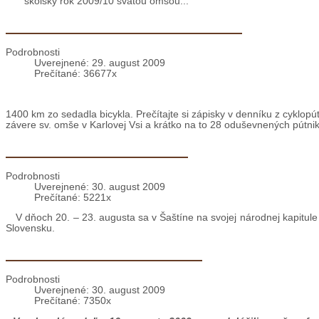
Dnes 2. septembra sa skončili prázdniny a začína sa škola. Zák
školský rok 2009/10 svätou omšou...
Cyklopúť Bratislava – Assisi – Rím
Podrobnosti
Uverejnené: 29. august 2009
Prečítané: 36677x
1400 km zo sedadla bicykla. Prečítajte si zápisky v denníku z cyklopút
závere sv. omše v Karlovej Vsi a krátko na to 28 oduševnených pútni
Národná kapitula v Šaštíne
Podrobnosti
Uverejnené: 30. august 2009
Prečítané: 5221x
V dňoch 20. – 23. augusta sa v Šaštíne na svojej národnej kapitule
Slovensku.
FIER [AL]: Ďakovná sv. omša
Podrobnosti
Uverejnené: 30. august 2009