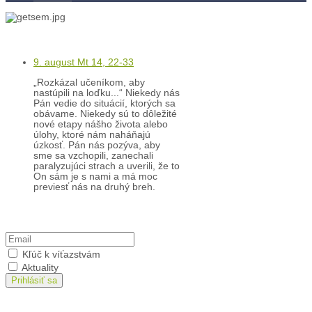
Kontakty
Kľúč k víťazstvám
9. august Mt 14, 22-33
„Rozkázal učeníkom, aby
nastúpili na loďku...“ Niekedy nás
Pán vedie do situácií, ktorých sa
obávame. Niekedy sú to dôležité
nové etapy nášho života alebo
úlohy, ktoré nám naháňajú
úzkosť. Pán nás pozýva, aby
sme sa vzchopili, zanechali
paralyzujúci strach a uverili, že to
On sám je s nami a má moc
previesť nás na druhý breh.
Prihlásiť sa na odber
Kľúč k víťazstvám
Aktuality
Prihlásiť sa