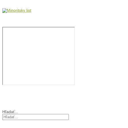
Minoritský list
Film: brat Štefan
Cirkev vo svete
Vyhľadávanie
Hľadať...