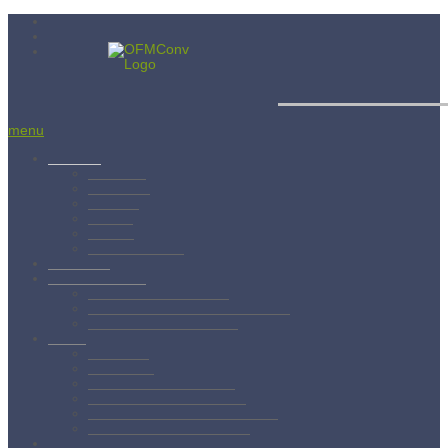
Menší bratia
menu
Aktuality
Albánsko
Bratislava
Juniorát
Brehov
Levoča
Spišský Štvrtok
Povolanie
Svätý František
Životopis sv. Františka
Chronológia života sv. Františka
Testament sv. Františka
O nás
Charizma
Spiritualita
Regula Menších bratov
Dejiny minoritov vo svete
Dejiny minoritov na Slovensku
Rytierstvo Nepoškvrnenej