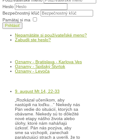
Používateľské meno
Heslo
Bezpečnostný kľúč
Pamätaj si ma
Prihlásiť
Nepamätáte si používateľské meno?
Zabudli ste heslo?
Oznamy
Oznamy - Bratislava - Karlova Ves
Oznamy - Spišský Štvrtok
Oznamy - Levoča
Kľúč k víťazstvám
9. august Mt 14, 22-33
„Rozkázal učeníkom, aby
nastúpili na loďku...“ Niekedy nás
Pán vedie do situácií, ktorých sa
obávame. Niekedy sú to dôležité
nové etapy nášho života alebo
úlohy, ktoré nám naháňajú
úzkosť. Pán nás pozýva, aby