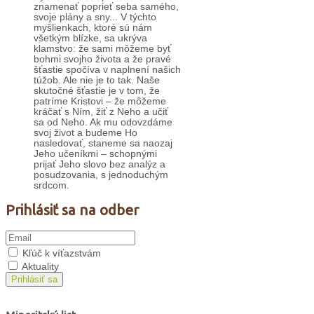
znamenať poprieť seba samého,
svoje plány a sny... V týchto
myšlienkach, ktoré sú nám
všetkým blízke, sa ukrýva
klamstvo: že sami môžeme byť
bohmi svojho života a že pravé
šťastie spočíva v naplnení našich
túžob. Ale nie je to tak. Naše
skutočné šťastie je v tom, že
patríme Kristovi – že môžeme
kráčať s Ním, žiť z Neho a učiť
sa od Neho. Ak mu odovzdáme
svoj život a budeme Ho
nasledovať, staneme sa naozaj
Jeho učeníkmi – schopnými
prijať Jeho slovo bez analýz a
posudzovania, s jednoduchým
srdcom.
Prihlásiť sa na odber
Kľúč k víťazstvám
Aktuality
Prihlásiť sa