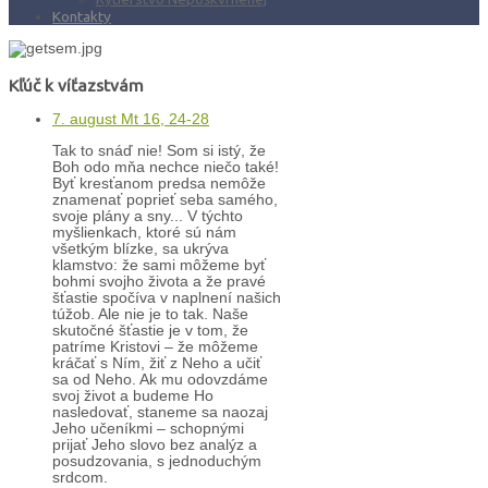
Kontakty
Kľúč k víťazstvám
7. august Mt 16, 24-28
Tak to snáď nie! Som si istý, že
Boh odo mňa nechce niečo také!
Byť kresťanom predsa nemôže
znamenať poprieť seba samého,
svoje plány a sny... V týchto
myšlienkach, ktoré sú nám
všetkým blízke, sa ukrýva
klamstvo: že sami môžeme byť
bohmi svojho života a že pravé
šťastie spočíva v naplnení našich
túžob. Ale nie je to tak. Naše
skutočné šťastie je v tom, že
patríme Kristovi – že môžeme
kráčať s Ním, žiť z Neho a učiť
sa od Neho. Ak mu odovzdáme
svoj život a budeme Ho
nasledovať, staneme sa naozaj
Jeho učeníkmi – schopnými
prijať Jeho slovo bez analýz a
posudzovania, s jednoduchým
srdcom.