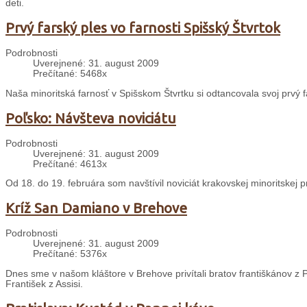
deti.
Prvý farský ples vo farnosti Spišský Štvrtok
Podrobnosti
Uverejnené: 31. august 2009
Prečítané: 5468x
Naša minoritská farnosť v Spišskom Štvrtku si odtancovala svoj prvý f
Poľsko: Návšteva noviciátu
Podrobnosti
Uverejnené: 31. august 2009
Prečítané: 4613x
Od 18. do 19. februára som navštívil noviciát krakovskej minoritskej 
Kríž San Damiano v Brehove
Podrobnosti
Uverejnené: 31. august 2009
Prečítané: 5376x
Dnes sme v našom kláštore v Brehove privítali bratov františkánov z P
František z Assisi.