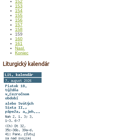
152
153
154
155
156
157
158
159
160
161
Nasl.
Koniec
Liturgický kalendár