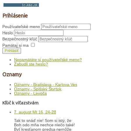
Prihlásenie
Používateľské meno
Heslo
Bezpečnostný kľúč
Pamätaj si ma
Prihlásiť
Nepamätáte si používateľské meno?
Zabudli ste heslo?
Oznamy
Oznamy - Bratislava - Karlova Ves
Oznamy - Spišský Štvrtok
Oznamy - Levoča
Kľúč k víťazstvám
7. august Mt 16, 24-28
Tak to snáď nie! Som si istý, že
Boh odo mňa nechce niečo také!
Byť kresťanom predsa nemôže