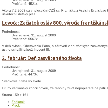
Uverejnené: 31. august 2009
Prečítané: 4521x
Včera 7.2.2009 sa v telocvični CZŠ sv. Františka z Assisi v Bratislave
uskutočnil detský ples.
Levoča: Začiatok osláv 800. výročia františkáns
Podrobnosti
Uverejnené: 31. august 2009
Prečítané: 5567x
V deň sviatku Obetovania Pána, a zároveň v dni všetkých zasvätených o
ústne schválil pápež Inocent III.
2. február: Deň zasväteného života
Podrobnosti
Uverejnené: 31. august 2009
Prečítané: 4473x
Svedkovia Krista vo svete
Druhý vatikánsky koncil hovorí, že rehoľný život nepopierateľne patrí k 
Strana 159 z 161
Začiatok
Predch.