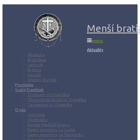
Menší bratia
menu
Aktuality
Albánsko
Bratislava
Juniorát
Brehov
Levoča
Spišský Štvrtok
Povolanie
Svätý František
Životopis sv. Františka
Chronológia života sv. Františka
Testament sv. Františka
O nás
Charizma
Spiritualita
Regula Menších bratov
Dejiny minoritov vo svete
Dejiny minoritov na Slovensku
Rytierstvo Nepoškvrnenej