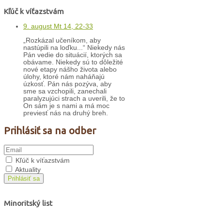
Kľúč k víťazstvám
9. august Mt 14, 22-33
„Rozkázal učeníkom, aby
nastúpili na loďku...“ Niekedy nás
Pán vedie do situácií, ktorých sa
obávame. Niekedy sú to dôležité
nové etapy nášho života alebo
úlohy, ktoré nám naháňajú
úzkosť. Pán nás pozýva, aby
sme sa vzchopili, zanechali
paralyzujúci strach a uverili, že to
On sám je s nami a má moc
previesť nás na druhý breh.
Prihlásiť sa na odber
Kľúč k víťazstvám
Aktuality
Prihlásiť sa
Minoritský list