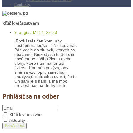
Kontakty
Kľúč k víťazstvám
9. august Mt 14, 22-33
„Rozkázal učeníkom, aby
nastúpili na loďku...“ Niekedy nás
Pán vedie do situácií, ktorých sa
obávame. Niekedy sú to dôležité
nové etapy nášho života alebo
úlohy, ktoré nám naháňajú
úzkosť. Pán nás pozýva, aby
sme sa vzchopili, zanechali
paralyzujúci strach a uverili, že to
On sám je s nami a má moc
previesť nás na druhý breh.
Prihlásiť sa na odber
Kľúč k víťazstvám
Aktuality
Prihlásiť sa