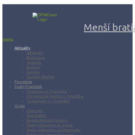
Menší bratia
menu
Aktuality
Albánsko
Bratislava
Juniorát
Brehov
Levoča
Spišský Štvrtok
Povolanie
Svätý František
Životopis sv. Františka
Chronológia života sv. Františka
Testament sv. Františka
O nás
Charizma
Spiritualita
Regula Menších bratov
Dejiny minoritov vo svete
Dejiny minoritov na Slovensku
Rytierstvo Nepoškvrnenej