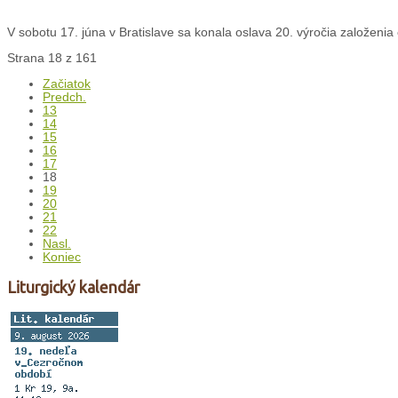
V sobotu 17. júna v Bratislave sa konala oslava 20. výročia založenia c
Strana 18 z 161
Začiatok
Predch.
13
14
15
16
17
18
19
20
21
22
Nasl.
Koniec
Liturgický kalendár