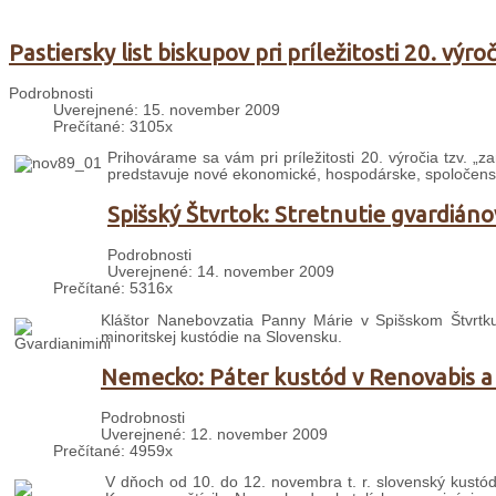
Pastiersky list biskupov pri príležitosti 20. výr
Podrobnosti
Uverejnené: 15. november 2009
Prečítané: 3105x
Prihovárame sa vám pri príležitosti 20. výročia tzv. „
predstavuje nové ekonomické, hospodárske, spoločenské,
Spišský Štvrtok: Stretnutie gvardiáno
Podrobnosti
Uverejnené: 14. november 2009
Prečítané: 5316x
Kláštor Nanebovzatia Panny Márie v Spišskom Štvrtk
minoritskej kustódie na Slovensku.
Nemecko: Páter kustód v Renovabis a 
Podrobnosti
Uverejnené: 12. november 2009
Prečítané: 4959x
V dňoch od 10. do 12. novembra t. r. slovenský kustó