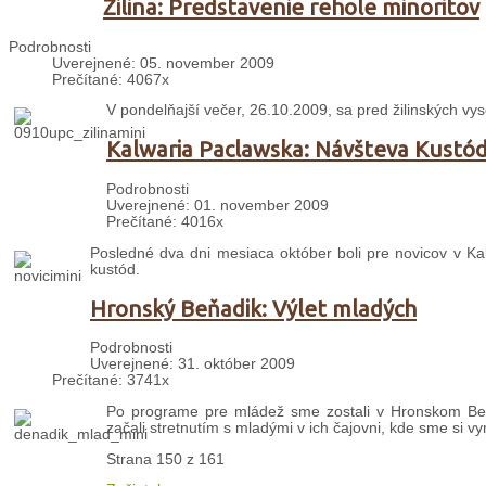
Žilina: Predstavenie rehole minoritov
Podrobnosti
Uverejnené: 05. november 2009
Prečítané: 4067x
V pondelňajší večer, 26.10.2009, sa pred žilinských vys
Kalwaria Paclawska: Návšteva Kustó
Podrobnosti
Uverejnené: 01. november 2009
Prečítané: 4016x
Posledné dva dni mesiaca október boli pre novicov v Kalw
kustód.
Hronský Beňadik: Výlet mladých
Podrobnosti
Uverejnené: 31. október 2009
Prečítané: 3741x
Po programe pre mládež sme zostali v Hronskom Beň
začali stretnutím s mladými v ich čajovni, kde sme si vym
Strana 150 z 161