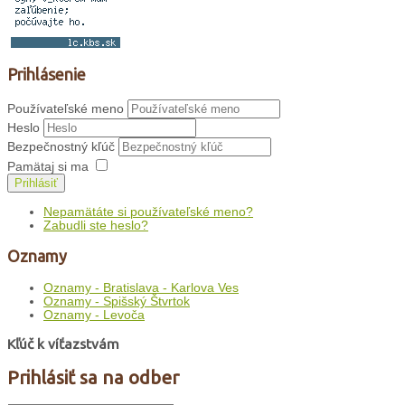
Prihlásenie
Používateľské meno
Heslo
Bezpečnostný kľúč
Pamätaj si ma
Prihlásiť
Nepamätáte si používateľské meno?
Zabudli ste heslo?
Oznamy
Oznamy - Bratislava - Karlova Ves
Oznamy - Spišský Štvrtok
Oznamy - Levoča
Kľúč k víťazstvám
Prihlásiť sa na odber