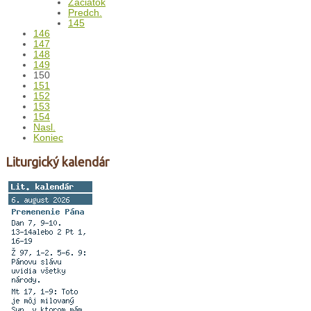
Začiatok
Predch.
145
146
147
148
149
150
151
152
153
154
Nasl.
Koniec
Liturgický kalendár