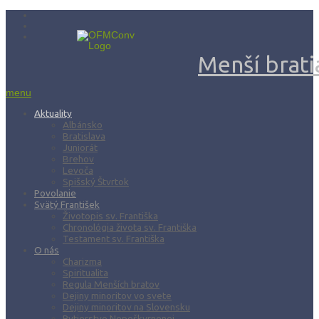
Menší bratia
menu
Aktuality
Albánsko
Bratislava
Juniorát
Brehov
Levoča
Spišský Štvrtok
Povolanie
Svätý František
Životopis sv. Františka
Chronológia života sv. Františka
Testament sv. Františka
O nás
Charizma
Spiritualita
Regula Menších bratov
Dejiny minoritov vo svete
Dejiny minoritov na Slovensku
Rytierstvo Nepoškvrnenej