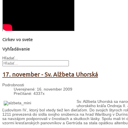
Cirkev vo svete
Vyhľadávanie
Hľadať...
17. november - Sv. Alžbeta Uhorská
Podrobnosti
Uverejnené: 16. november 2009
Prečítané: 4337x
Sv. Alžbeta Uhorská sa naro
uhorského kráľa Ondreja II.
Ľudovítom IV., ktorý bol vtedy tiež len dieťaťom. Do svojich štyroch 
1211 prevezená do sídla svojho snúbenca na hrad Wartburg v Durínsk
sa navzájom podporovali v čnostiach a skutkoch lásky. Spolu mali tri d
vzormi kresťanských panovníkov a Gertrúda sa stala opátkou altenbur