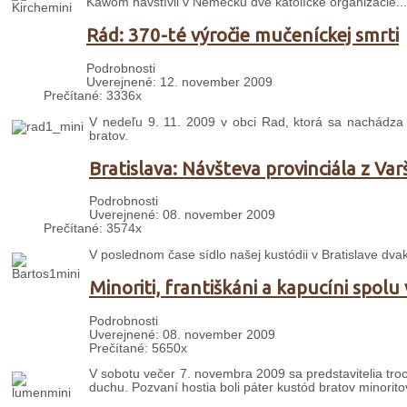
Kawom navštívil v Nemecku dve katolícke organizácie...
Rád: 370-té výročie mučeníckej smrti
Podrobnosti
Uverejnené: 12. november 2009
Prečítané: 3336x
V nedeľu 9. 11. 2009 v obci Rad, ktorá sa nachádza 
bratov.
Bratislava: Návšteva provinciála z Var
Podrobnosti
Uverejnené: 08. november 2009
Prečítané: 3574x
V poslednom čase sídlo našej kustódii v Bratislave dvakr
Minoriti, františkáni a kapucíni spol
Podrobnosti
Uverejnené: 08. november 2009
Prečítané: 5650x
V sobotu večer 7. novembra 2009 sa predstavitelia troch
duchu. Pozvaní hostia boli páter kustód bratov minorito