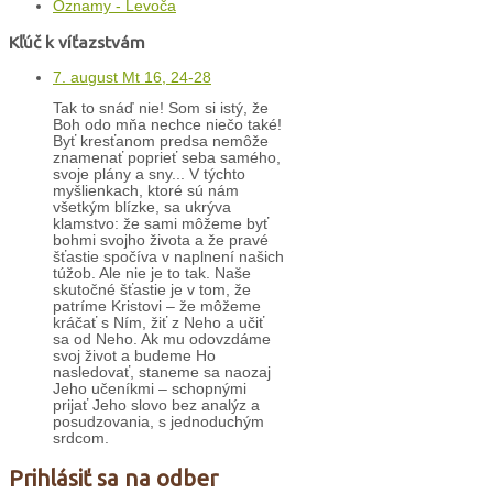
Oznamy - Levoča
Kľúč k víťazstvám
7. august Mt 16, 24-28
Tak to snáď nie! Som si istý, že
Boh odo mňa nechce niečo také!
Byť kresťanom predsa nemôže
znamenať poprieť seba samého,
svoje plány a sny... V týchto
myšlienkach, ktoré sú nám
všetkým blízke, sa ukrýva
klamstvo: že sami môžeme byť
bohmi svojho života a že pravé
šťastie spočíva v naplnení našich
túžob. Ale nie je to tak. Naše
skutočné šťastie je v tom, že
patríme Kristovi – že môžeme
kráčať s Ním, žiť z Neho a učiť
sa od Neho. Ak mu odovzdáme
svoj život a budeme Ho
nasledovať, staneme sa naozaj
Jeho učeníkmi – schopnými
prijať Jeho slovo bez analýz a
posudzovania, s jednoduchým
srdcom.
Prihlásiť sa na odber