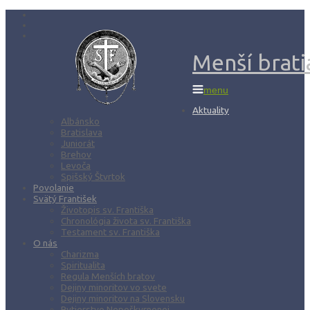
Menší bratia
menu
Aktuality
Albánsko
Bratislava
Juniorát
Brehov
Levoča
Spišský Štvrtok
Povolanie
Svätý František
Životopis sv. Františka
Chronológia života sv. Františka
Testament sv. Františka
O nás
Charizma
Spiritualita
Regula Menších bratov
Dejiny minoritov vo svete
Dejiny minoritov na Slovensku
Rytierstvo Nepoškvrnenej