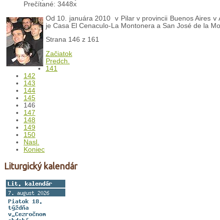
Prečítané: 3448x
Od 10. januára 2010 v Pilar v provincii Buenos Aires 
je Casa El Cenaculo-La Montonera a San José de la Mon
Strana 146 z 161
Začiatok
Predch.
141
142
143
144
145
146
147
148
149
150
Nasl.
Koniec
Liturgický kalendár