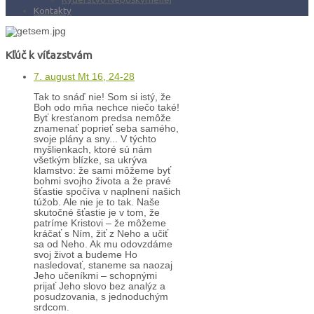
Kontakty
Kľúč k víťazstvám
7. august Mt 16, 24-28
Tak to snáď nie! Som si istý, že
Boh odo mňa nechce niečo také!
Byť kresťanom predsa nemôže
znamenať poprieť seba samého,
svoje plány a sny... V týchto
myšlienkach, ktoré sú nám
všetkým blízke, sa ukrýva
klamstvo: že sami môžeme byť
bohmi svojho života a že pravé
šťastie spočíva v naplnení našich
túžob. Ale nie je to tak. Naše
skutočné šťastie je v tom, že
patríme Kristovi – že môžeme
kráčať s Ním, žiť z Neho a učiť
sa od Neho. Ak mu odovzdáme
svoj život a budeme Ho
nasledovať, staneme sa naozaj
Jeho učeníkmi – schopnými
prijať Jeho slovo bez analýz a
posudzovania, s jednoduchým
srdcom.