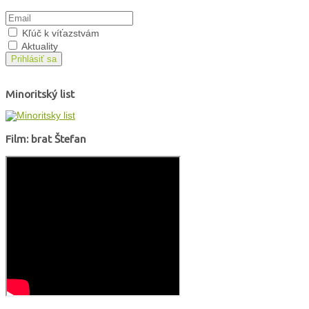
Kľúč k víťazstvám
Aktuality
Prihlásiť sa
Minoritský list
Film: brat Štefan