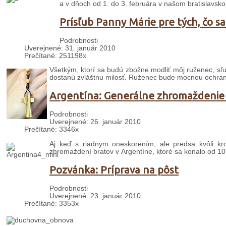
a v dňoch od 1. do 3. februára v našom bratislavsko
Prísľub Panny Márie pre tých, čo s
Podrobnosti
Uverejnené: 31. január 2010
Prečítané: 251198x
Všetkým, ktorí sa budú zbožne modliť môj ruženec, sľub
dostanú zvláštnu milosť. Ruženec bude mocnou ochranou 
Argentína: Generálne zhromaždenie 
Podrobnosti
Uverejnené: 26. január 2010
Prečítané: 3346x
Aj keď s riadnym oneskorením, ale predsa kvôli 
zhromaždení bratov v Argentíne, ktoré sa konalo od 10.
Pozvánka: Príprava na pôst
Podrobnosti
Uverejnené: 23. január 2010
Prečítané: 3353x