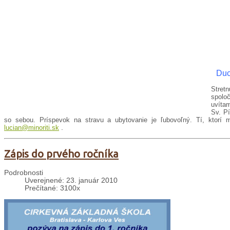
Duc
Stret
spoloč
uvítam
Sv. Pí
so sebou. Príspevok na stravu a ubytovanie je ľubovoľný. Tí, ktorí 
lucian@minoriti.sk
.
Zápis do prvého ročníka
Podrobnosti
Uverejnené: 23. január 2010
Prečítané: 3100x