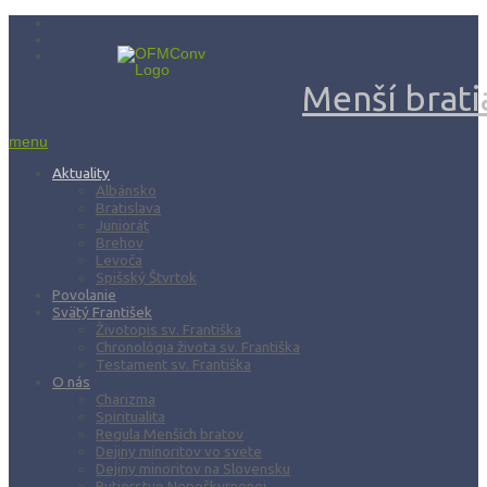
Menší bratia
menu
Aktuality
Albánsko
Bratislava
Juniorát
Brehov
Levoča
Spišský Štvrtok
Povolanie
Svätý František
Životopis sv. Františka
Chronológia života sv. Františka
Testament sv. Františka
O nás
Charizma
Spiritualita
Regula Menších bratov
Dejiny minoritov vo svete
Dejiny minoritov na Slovensku
Rytierstvo Nepoškvrnenej