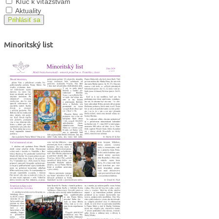
Kľúč k víťazstvám
Aktuality
Prihlásiť sa
Minoritský list