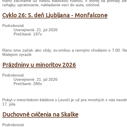
Ráno začíname už našou klasickou rutinou, v ktorej sa pomaly zle
raňajky, upratovanie, nakladanie vecí do auta, odchod.
Cyklo 26: 5. deň Ljubljana - Monfalcone
Podrobnosti
Uverejnené: 21. júl 2026
Prečítané: 197x
Ráno sme začali, ako vždy, sv.omšou a rannými chválami o 7:00. Nas
Matejom vyrazili.
Prázdniny u minoritov 2026
Podrobnosti
Uverejnené: 21. júl 2026
Prečítané: 280x
Pobyt v minoritskom kláštore v Levoči je už pre mnohých z nás neodm
17. júla.
Duchovné cvičenia na Skalke
Podrobnosti