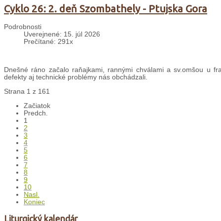
Cyklo 26: 2. deň Szombathely - Ptujska Gora
Podrobnosti
Uverejnené: 15. júl 2026
Prečítané: 291x
Dnešné ráno začalo raňajkami, rannými chválami a sv.omšou u fran
defekty aj technické problémy nás obchádzali.
Strana 1 z 161
Začiatok
Predch.
1
2
3
4
5
6
7
8
9
10
Nasl.
Koniec
Liturgický kalendár