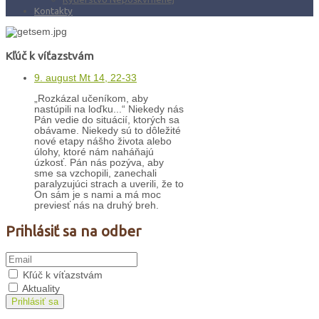
Kontakty
Kľúč k víťazstvám
9. august Mt 14, 22-33
„Rozkázal učeníkom, aby
nastúpili na loďku...“ Niekedy nás
Pán vedie do situácií, ktorých sa
obávame. Niekedy sú to dôležité
nové etapy nášho života alebo
úlohy, ktoré nám naháňajú
úzkosť. Pán nás pozýva, aby
sme sa vzchopili, zanechali
paralyzujúci strach a uverili, že to
On sám je s nami a má moc
previesť nás na druhý breh.
Prihlásiť sa na odber
Kľúč k víťazstvám
Aktuality
Prihlásiť sa