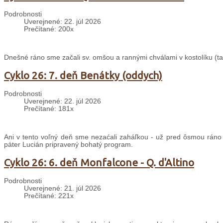
Podrobnosti
Uverejnené: 22. júl 2026
Prečítané: 200x
Dnešné ráno sme začali sv. omšou a rannými chválami v kostolíku (taki
Cyklo 26: 7. deň Benátky (oddych)
Podrobnosti
Uverejnené: 22. júl 2026
Prečítané: 181x
Ani v tento voľný deň sme nezaćali zaháľkou - už pred ôsmou ráno
páter Lucián pripravený bohatý program.
Cyklo 26: 6. deň Monfalcone - Q. d'Altino
Podrobnosti
Uverejnené: 21. júl 2026
Prečítané: 221x