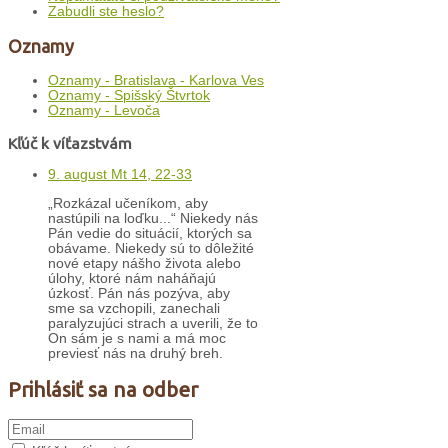
Zabudli ste heslo?
Oznamy
Oznamy - Bratislava - Karlova Ves
Oznamy - Spišský Štvrtok
Oznamy - Levoča
Kľúč k víťazstvám
9. august Mt 14, 22-33
„Rozkázal učeníkom, aby
nastúpili na loďku...“ Niekedy nás
Pán vedie do situácií, ktorých sa
obávame. Niekedy sú to dôležité
nové etapy nášho života alebo
úlohy, ktoré nám naháňajú
úzkosť. Pán nás pozýva, aby
sme sa vzchopili, zanechali
paralyzujúci strach a uverili, že to
On sám je s nami a má moc
previesť nás na druhý breh.
Prihlásiť sa na odber