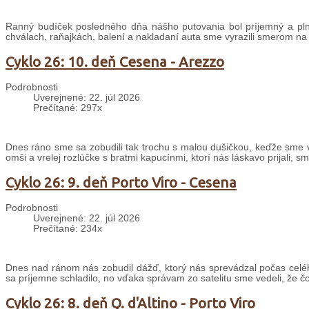
Ranný budíček posledného dňa nášho putovania bol príjemný a plný
chválach, raňajkách, balení a nakladaní auta sme vyrazili smerom na
Cyklo 26: 10. deň Cesena - Arezzo
Podrobnosti
Uverejnené: 22. júl 2026
Prečítané: 297x
Dnes ráno sme sa zobudili tak trochu s malou dušičkou, keďže sme v
omši a vrelej rozlúčke s bratmi kapucínmi, ktorí nás láskavo prijali, s
Cyklo 26: 9. deň Porto Viro - Cesena
Podrobnosti
Uverejnené: 22. júl 2026
Prečítané: 234x
Dnes nad ránom nás zobudil dážď, ktorý nás sprevádzal počas celé
sa príjemne schladilo, no vďaka správam zo satelitu sme vedeli, že č
Cyklo 26: 8. deň Q. d'Altino - Porto Viro