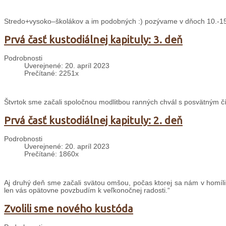
Stredo+vysoko–školákov a im podobných :) pozývame v dňoch 10.-15. 
Prvá časť kustodiálnej kapituly: 3. deň
Podrobnosti
Uverejnené: 20. apríl 2023
Prečítané: 2251x
Štvrtok sme začali spoločnou modlitbou ranných chvál s posvätným čí
Prvá časť kustodiálnej kapituly: 2. deň
Podrobnosti
Uverejnené: 20. apríl 2023
Prečítané: 1860x
Aj druhý deň sme začali svätou omšou, počas ktorej sa nám v homílii
len vás opätovne povzbudím k veľkonočnej radosti.“
Zvolili sme nového kustóda