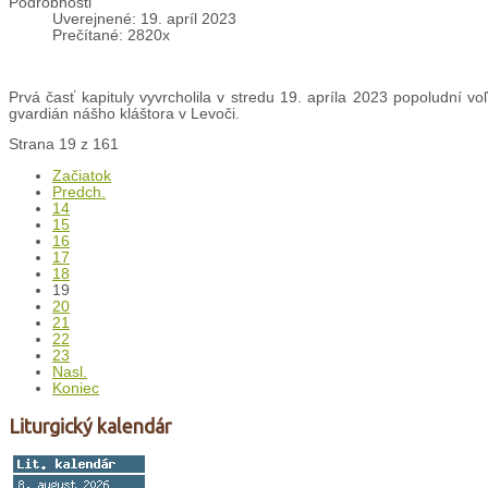
Podrobnosti
Uverejnené: 19. apríl 2023
Prečítané: 2820x
Prvá časť kapituly vyvrcholila v stredu 19. apríla 2023 popoludní v
gvardián nášho kláštora v Levoči.
Strana 19 z 161
Začiatok
Predch.
14
15
16
17
18
19
20
21
22
23
Nasl.
Koniec
Liturgický kalendár