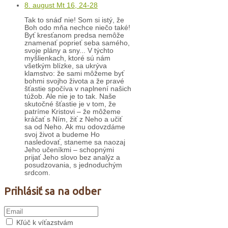
8. august Mt 16, 24-28
Tak to snáď nie! Som si istý, že
Boh odo mňa nechce niečo také!
Byť kresťanom predsa nemôže
znamenať poprieť seba samého,
svoje plány a sny... V týchto
myšlienkach, ktoré sú nám
všetkým blízke, sa ukrýva
klamstvo: že sami môžeme byť
bohmi svojho života a že pravé
šťastie spočíva v naplnení našich
túžob. Ale nie je to tak. Naše
skutočné šťastie je v tom, že
patríme Kristovi – že môžeme
kráčať s Ním, žiť z Neho a učiť
sa od Neho. Ak mu odovzdáme
svoj život a budeme Ho
nasledovať, staneme sa naozaj
Jeho učeníkmi – schopnými
prijať Jeho slovo bez analýz a
posudzovania, s jednoduchým
srdcom.
Prihlásiť sa na odber
Kľúč k víťazstvám