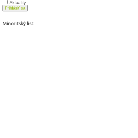
Aktuality
Prihlásiť sa
Minoritský list