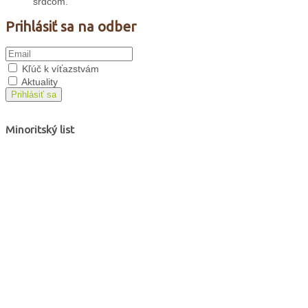
srdcom.
Prihlásiť sa na odber
Kľúč k víťazstvám
Aktuality
Prihlásiť sa
Minoritský list