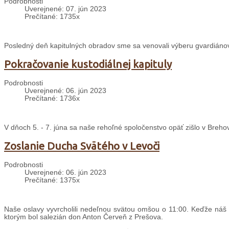
Podrobnosti
Uverejnené: 07. jún 2023
Prečítané: 1735x
Posledný deň kapitulných obradov sme sa venovali výberu gvardiánov j
Pokračovanie kustodiálnej kapituly
Podrobnosti
Uverejnené: 06. jún 2023
Prečítané: 1736x
V dňoch 5. - 7. júna sa naše rehoľné spoločenstvo opäť zišlo v Brehov
Zoslanie Ducha Svätého v Levoči
Podrobnosti
Uverejnené: 06. jún 2023
Prečítané: 1375x
Naše oslavy vyvrcholili nedeľnou svätou omšou o 11:00. Keďže náš 
ktorým bol salezián don Anton Červeň z Prešova.