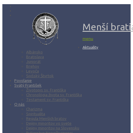
Menší bratia
menu
Aktuality
Albánsko
Bratislava
Juniorát
Brehov
Levoča
Spišský Štvrtok
Povolanie
Svätý František
Životopis sv. Františka
Chronológia života sv. Františka
Testament sv. Františka
O nás
Charizma
Spiritualita
Regula Menších bratov
Dejiny minoritov vo svete
Dejiny minoritov na Slovensku
Rytierstvo Nepoškvrnenej