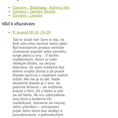
Oznamy - Bratislava - Karlova Ves
Oznamy - Spišský Štvrtok
Oznamy - Levoča
Kľúč k víťazstvám
8. august Mt 16, 24-28
Tak to snáď nie! Som si istý, že
Boh odo mňa nechce niečo také!
Byť kresťanom predsa nemôže
znamenať poprieť seba samého,
svoje plány a sny... V týchto
myšlienkach, ktoré sú nám
všetkým blízke, sa ukrýva
klamstvo: že sami môžeme byť
bohmi svojho života a že pravé
šťastie spočíva v naplnení našich
túžob. Ale nie je to tak. Naše
skutočné šťastie je v tom, že
patríme Kristovi – že môžeme
kráčať s Ním, žiť z Neho a učiť
sa od Neho. Ak mu odovzdáme
svoj život a budeme Ho
nasledovať, staneme sa naozaj
Jeho učeníkmi – schopnými
prijať Jeho slovo bez analýz a
posudzovania, s jednoduchým