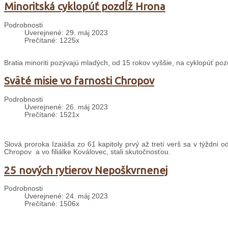
Minoritská cyklopúť pozdĺž Hrona
Podrobnosti
Uverejnené: 29. máj 2023
Prečítané: 1225x
Bratia minoriti pozývajú mladých, od 15 rokov vyššie, na cyklopúť po
Sväté misie vo farnosti Chropov
Podrobnosti
Uverejnené: 26. máj 2023
Prečítané: 1521x
Slová proroka Izaiáša zo 61 kapitoly prvý až tretí verš sa v týždn
Chropov a vo filiálke Koválovec, stali skutočnosťou.
25 nových rytierov Nepoškvrnenej
Podrobnosti
Uverejnené: 24. máj 2023
Prečítané: 1506x