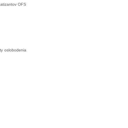
patizantov OFS
ty oslobodenia