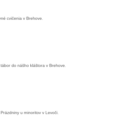
vné cvičenia v Brehove.
 tábor do nášho kláštora v Brehove.
Prázdniny u minoritov v Levoči.