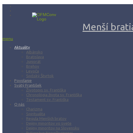
Menší bratia
menu
Aktuality
Albánsko
Bratislava
Juniorát
Brehov
Levoča
Spišský Štvrtok
Povolanie
Svätý František
Životopis sv. Františka
Chronológia života sv. Františka
Testament sv. Františka
O nás
Charizma
Spiritualita
Regula Menších bratov
Dejiny minoritov vo svete
Dejiny minoritov na Slovensku
Rytierstvo Nepoškvrnenej