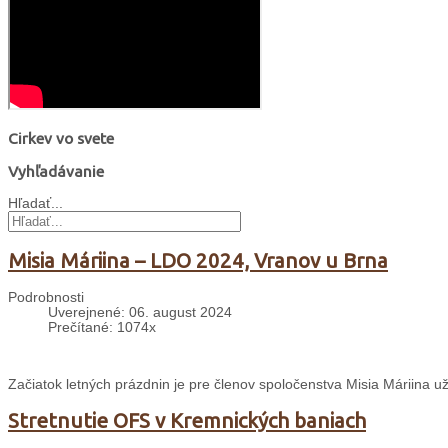
Cirkev vo svete
Vyhľadávanie
Hľadať...
Misia Máriina – LDO 2024, Vranov u Brna
Podrobnosti
Uverejnené: 06. august 2024
Prečítané: 1074x
Začiatok letných prázdnin je pre členov spoločenstva Misia Máriina 
Stretnutie OFS v Kremnických baniach