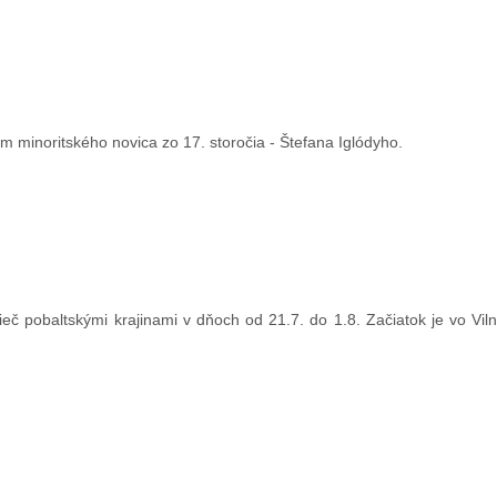
m minoritského novica zo 17. storočia - Štefana Iglódyho.
eč pobaltskými krajinami v dňoch od 21.7. do 1.8. Začiatok je vo Vil