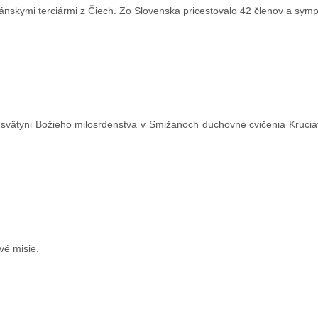
kánskymi terciármi z Čiech. Zo Slovenska pricestovalo 42 členov a sym
 svätyni Božieho milosrdenstva v Smižanoch duchovné cvičenia Kruciá
vé misie.