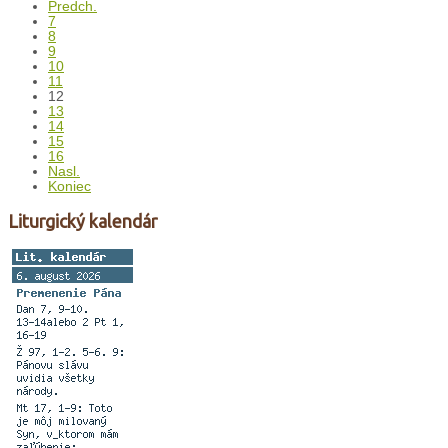
Predch.
7
8
9
10
11
12
13
14
15
16
Nasl.
Koniec
Liturgický kalendár