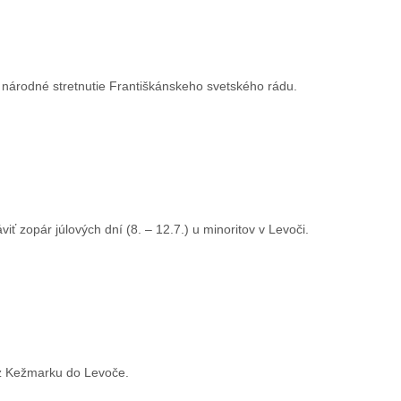
 národné stretnutie Františkánskeho svetského rádu.
ť zopár júlových dní (8. – 12.7.) u minoritov v Levoči.
 z Kežmarku do Levoče.