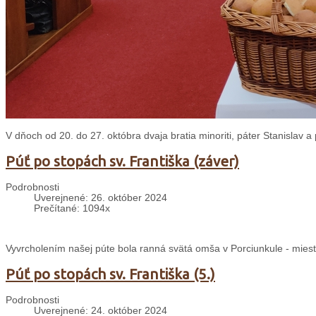
V dňoch od 20. do 27. októbra dvaja bratia minoriti, páter Stanislav 
Púť po stopách sv. Františka (záver)
Podrobnosti
Uverejnené: 26. október 2024
Prečítané: 1094x
Vyvrcholením našej púte bola ranná svätá omša v Porciunkule - mieste
Púť po stopách sv. Františka (5.)
Podrobnosti
Uverejnené: 24. október 2024