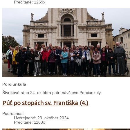
Prečítané: 1269x
Porciunkula
Štvrtkové ráno 24. októbra patrí návšteve Porciunkuly.
Púť po stopách sv. Františka (4.)
Podrobnosti
Uverejnené: 23. október 2024
Prečítané: 1163x