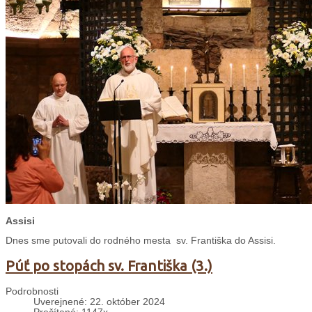
Assisi
Dnes sme putovali do rodného mesta sv. Františka do Assisi.
Púť po stopách sv. Františka (3.)
Podrobnosti
Uverejnené: 22. október 2024