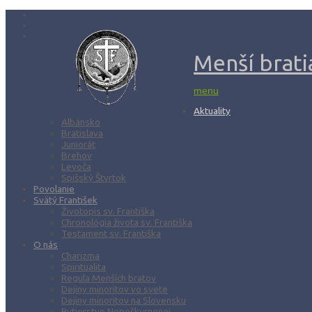
Menší bratia
menu
Aktuality
Albánsko
Bratislava
Juniorát
Brehov
Levoča
Spišský Štvrtok
Povolanie
Svätý František
Životopis sv. Františka
Chronológia života sv. Františka
Testament sv. Františka
O nás
Charizma
Spiritualita
Regula Menších bratov
Dejiny minoritov vo svete
Dejiny minoritov na Slovensku
Rytierstvo Nepoškvrnenej