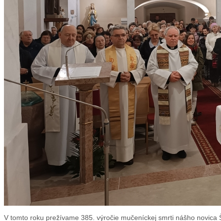
V tomto roku prežívame 385. výročie mučeníckej smrti nášho novica