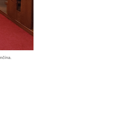
enčína.