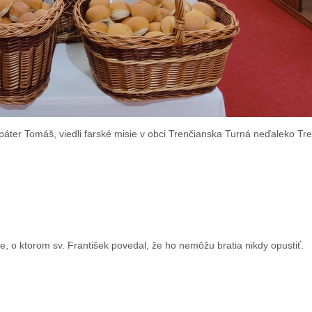
a páter Tomáš, viedli farské misie v obci Trenčianska Turná neďaleko Tr
, o ktorom sv. František povedal, že ho nemôžu bratia nikdy opustiť.