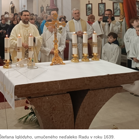
 Štefana Iglódyho, umučeného neďaleko Radu v roku 1639.