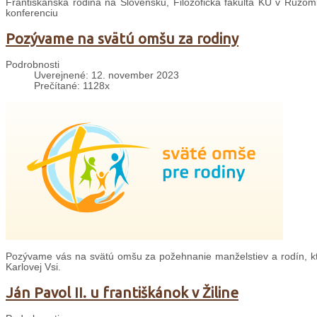
Františkánska rodina na Slovensku, Filozofická fakulta KU v Ru
konferenciu
Pozývame na svätú omšu za rodiny
Podrobnosti
Uverejnené: 12. november 2023
Prečítané: 1128x
Pozývame vás na svätú omšu za požehnanie manželstiev a rodín, kto
Karlovej Vsi.
Ján Pavol II. u františkánok v Žiline