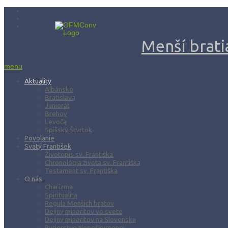
Menší bratia
menu
Aktuality
Albánsko
Bratislava
Juniorát
Brehov
Levoča
Spišský Štvrtok
Povolanie
Svätý František
Životopis sv. Františka
Chronológia života sv. Františka
Testament sv. Františka
O nás
Charizma
Spiritualita
Regula Menších bratov
Dejiny minoritov vo svete
Dejiny minoritov na Slovensku
Rytierstvo Nepoškvrnenej