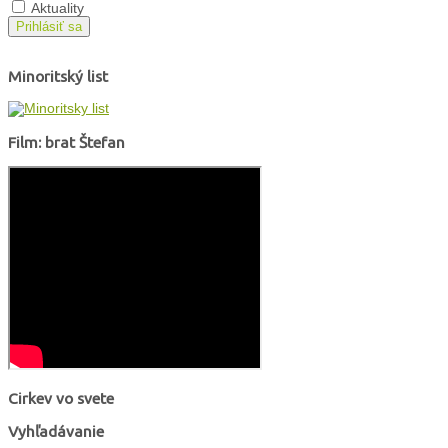
Aktuality
Prihlásiť sa
Minoritský list
Film: brat Štefan
Cirkev vo svete
Vyhľadávanie