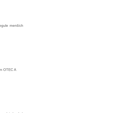
regule menších
vom OTEC A