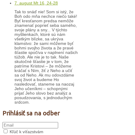
7. august Mt 16, 24-28
Tak to snáď nie! Som si istý, že
Boh odo mňa nechce niečo také!
Byť kresťanom predsa nemôže
znamenať poprieť seba samého,
svoje plány a sny... V týchto
myšlienkach, ktoré sú nám
všetkým blízke, sa ukrýva
klamstvo: že sami môžeme byť
bohmi svojho života a že pravé
šťastie spočíva v naplnení našich
túžob. Ale nie je to tak. Naše
skutočné šťastie je v tom, že
patríme Kristovi – že môžeme
kráčať s Ním, žiť z Neho a učiť
sa od Neho. Ak mu odovzdáme
svoj život a budeme Ho
nasledovať, staneme sa naozaj
Jeho učeníkmi – schopnými
prijať Jeho slovo bez analýz a
posudzovania, s jednoduchým
srdcom.
Prihlásiť sa na odber
Kľúč k víťazstvám