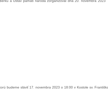
žomberku a Ústav pamäti národa zorganizoval dňa 20. novembra 202
rú budeme sláviť 17. novembra 2023 o 18:00 v Kostole sv. Františka 