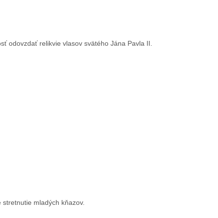
sť odovzdať relikvie vlasov svätého Jána Pavla II.
 stretnutie mladých kňazov.