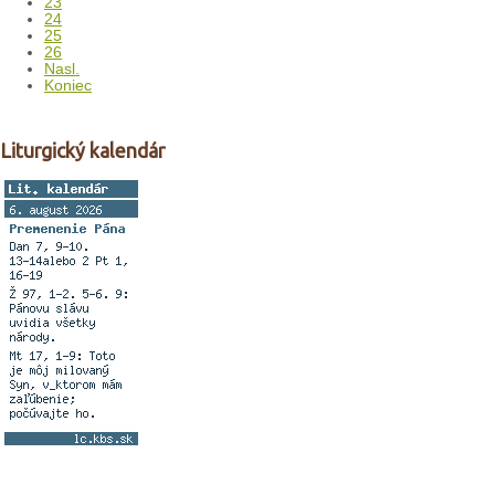
23
24
25
26
Nasl.
Koniec
Liturgický kalendár