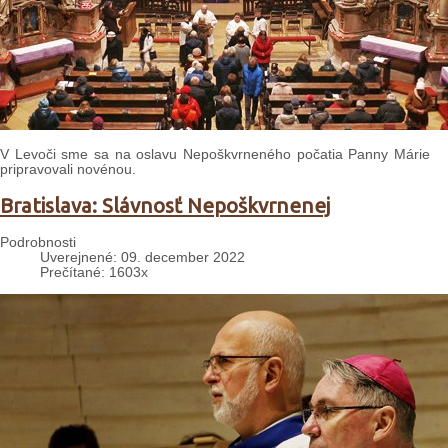
V Levoči sme sa na oslavu Nepoškvrneného počatia Panny Márie
pripravovali novénou.
Bratislava: Slávnosť Nepoškvrnenej
Podrobnosti
Uverejnené: 09. december 2022
Prečítané: 1603x