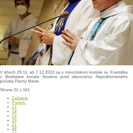
V dňoch 29.11. až 7.12.2022 sa v minoritskom kostole sv. Františka
v Bratislave konala Novéna pred slávnosťou Nepoškvrneného
počatia Panny Márie.
Strana 22 z 161
Začiatok
Predch.
17
18
19
20
21
22