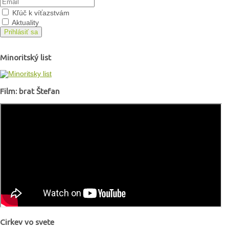
Kľúč k víťazstvám
Aktuality
Prihlásiť sa
Minoritský list
Film: brat Štefan
Cirkev vo svete