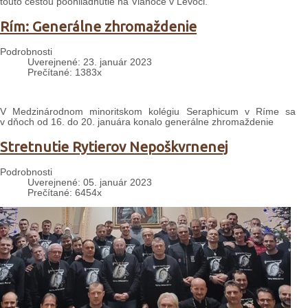
touto cestou poohliadnutie na Vianoce v Levoči.
Rím: Generálne zhromaždenie
Podrobnosti
Uverejnené: 23. január 2023
Prečítané: 1383x
V Medzinárodnom minoritskom kolégiu Seraphicum v Ríme sa
v dňoch od 16. do 20. januára konalo generálne zhromaždenie
Stretnutie Rytierov Nepoškvrnenej
Podrobnosti
Uverejnené: 05. január 2023
Prečítané: 6454x