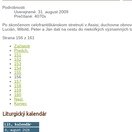
Podrobnosti
Uverejnené: 31. august 2009
Prečítané: 4070x
Po skončenom celofrantiškánskom stretnutí v Assisi, duchovne obnov
Lucián, Witold, Peter a Ján dali na cestu do niekoľkých významných t
Strana 156 z 161
Začiatok
Predch.
151
152
153
154
155
156
157
158
159
160
Nasl.
Koniec
Liturgický kalendár