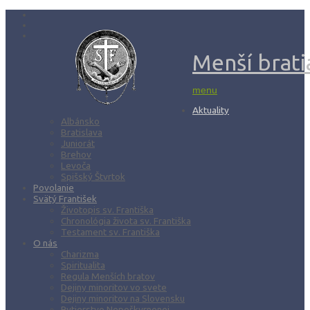
Menší bratia
menu
Aktuality
Albánsko
Bratislava
Juniorát
Brehov
Levoča
Spišský Štvrtok
Povolanie
Svätý František
Životopis sv. Františka
Chronológia života sv. Františka
Testament sv. Františka
O nás
Charizma
Spiritualita
Regula Menších bratov
Dejiny minoritov vo svete
Dejiny minoritov na Slovensku
Rytierstvo Nepoškvrnenej