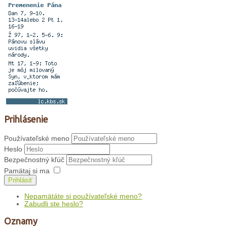
Prihlásenie
Používateľské meno
Heslo
Bezpečnostný kľúč
Pamätaj si ma
Prihlásiť
Nepamätáte si používateľské meno?
Zabudli ste heslo?
Oznamy