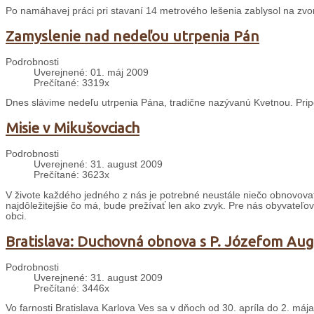
Po namáhavej práci pri stavaní 14 metrového lešenia zablysol na zvoni
Zamyslenie nad nedeľou utrpenia Pán
Podrobnosti
Uverejnené: 01. máj 2009
Prečítané: 3319x
Dnes slávime nedeľu utrpenia Pána, tradične nazývanú Kvetnou. Prip
Misie v Mikušovciach
Podrobnosti
Uverejnené: 31. august 2009
Prečítané: 3623x
V živote každého jedného z nás je potrebné neustále niečo obnovovať a
najdôležitejšie čo má, bude prežívať len ako zvyk. Pre nás obyvateľov
obci.
Bratislava: Duchovná obnova s P. Józefom A
Podrobnosti
Uverejnené: 31. august 2009
Prečítané: 3446x
Vo farnosti Bratislava Karlova Ves sa v dňoch od 30. apríla do 2. máj