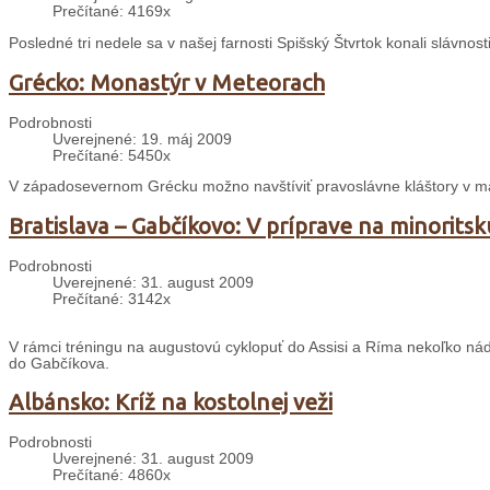
Prečítané: 4169x
Posledné tri nedele sa v našej farnosti Spišský Štvrtok konali slávnosti
Grécko: Monastýr v Meteorach
Podrobnosti
Uverejnené: 19. máj 2009
Prečítané: 5450x
V západosevernom Grécku možno navštíviť pravoslávne kláštory v m
Bratislava – Gabčíkovo: V príprave na minorits
Podrobnosti
Uverejnené: 31. august 2009
Prečítané: 3142x
V rámci tréningu na augustovú cyklopuť do Assisi a Ríma nekoľko nád
do Gabčíkova.
Albánsko: Kríž na kostolnej veži
Podrobnosti
Uverejnené: 31. august 2009
Prečítané: 4860x