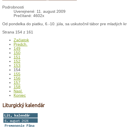
Podrobnosti
Uverejnené: 11. august 2009
Prečítané: 4602x
Od pondelka do piatku, 6.-10. júla, sa uskutočnil tábor pre mladých kr
Strana 154 z 161
Začiatok
Predch.
149
150
151
152
153
154
155
156
157
158
Nasl.
Koniec
Liturgický kalendár