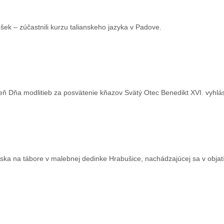
Češek – zúčastnili kurzu talianskeho jazyka v Padove.
eň Dňa modlitieb za posvätenie kňazov Svätý Otec Benedikt XVI. vyhlás
ska na tábore v malebnej dedinke Hrabušice, nachádzajúcej sa v obja