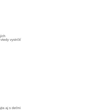
lých
vtedy vystrčiť
jta aj s deťmi