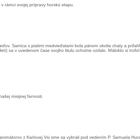
i v rámci svojej prípravy horskú etapu.
veďov. Samica s piatimi medvieďatami bola pánom okolia chaty a priľah
tí) sa v uvedenom čase svojho titulu ochotne vzdalo. Málokto si trúfol 
ašej misijnej farnosti.
 animátorov z Karlovej Vsi sme sa vybrali pod vedením P. Samuela Hura