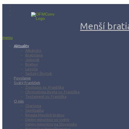
Menší bratia
menu
Aktuality
Albánsko
Bratislava
Juniorát
Brehov
Levoča
Spišský Štvrtok
Povolanie
Svätý František
Životopis sv. Františka
Chronológia života sv. Františka
Testament sv. Františka
O nás
Charizma
Spiritualita
Regula Menších bratov
Dejiny minoritov vo svete
Dejiny minoritov na Slovensku
Rytierstvo Nepoškvrnenej