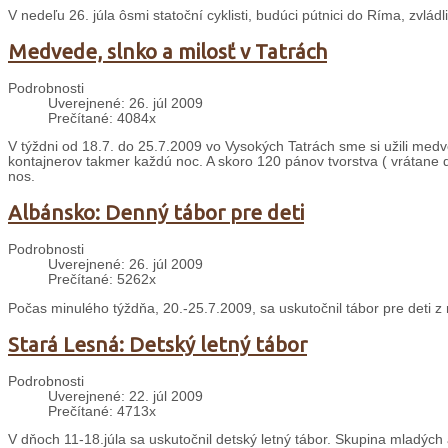
V nedeľu 26. júla ôsmi statoční cyklisti, budúci pútnici do Ríma, zvládl
Medvede, slnko a milosť v Tatrách
Podrobnosti
Uverejnené: 26. júl 2009
Prečítané: 4084x
V týždni od 18.7. do 25.7.2009 vo Vysokých Tatrách sme si užili med
kontajnerov takmer každú noc. A skoro 120 pánov tvorstva ( vrátane de
nos.
Albánsko: Denný tábor pre deti
Podrobnosti
Uverejnené: 26. júl 2009
Prečítané: 5262x
Počas minulého týždňa, 20.-25.7.2009, sa uskutočnil tábor pre deti z n
Stará Lesná: Detský letný tábor
Podrobnosti
Uverejnené: 22. júl 2009
Prečítané: 4713x
V dňoch 11-18.júla sa uskutočnil detský letný tábor. Skupina mladých