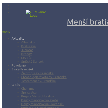
Menší bratia
menu
Aktuality
Albánsko
Bratislava
Juniorát
Brehov
Levoča
Spišský Štvrtok
Povolanie
Svätý František
Životopis sv. Františka
Chronológia života sv. Františka
Testament sv. Františka
O nás
Charizma
Spiritualita
Regula Menších bratov
Dejiny minoritov vo svete
Dejiny minoritov na Slovensku
Rytierstvo Nepoškvrnenej