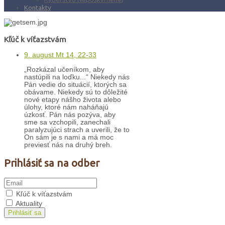
Kontakty
Kľúč k víťazstvám
9. august Mt 14, 22-33
„Rozkázal učeníkom, aby
nastúpili na loďku...“ Niekedy nás
Pán vedie do situácií, ktorých sa
obávame. Niekedy sú to dôležité
nové etapy nášho života alebo
úlohy, ktoré nám naháňajú
úzkosť. Pán nás pozýva, aby
sme sa vzchopili, zanechali
paralyzujúci strach a uverili, že to
On sám je s nami a má moc
previesť nás na druhý breh.
Prihlásiť sa na odber
Kľúč k víťazstvám
Aktuality
Prihlásiť sa