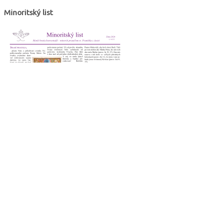
Minoritský list
Film: brat Štefan