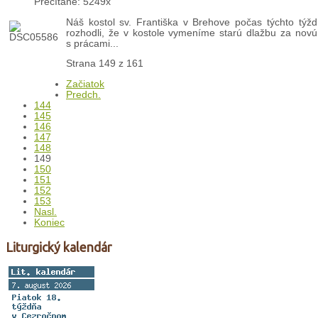
Prečítané: 5249x
Náš kostol sv. Františka v Brehove počas týchto tý
rozhodli, že v kostole vymeníme starú dlažbu za novú.
s prácami...
Strana 149 z 161
Začiatok
Predch.
144
145
146
147
148
149
150
151
152
153
Nasl.
Koniec
Liturgický kalendár