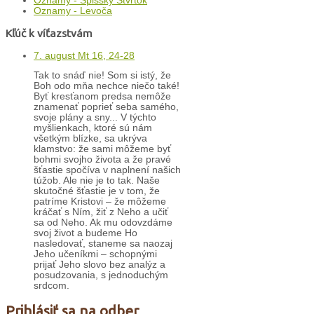
Oznamy - Spišský Štvrtok
Oznamy - Levoča
Kľúč k víťazstvám
7. august Mt 16, 24-28
Tak to snáď nie! Som si istý, že
Boh odo mňa nechce niečo také!
Byť kresťanom predsa nemôže
znamenať poprieť seba samého,
svoje plány a sny... V týchto
myšlienkach, ktoré sú nám
všetkým blízke, sa ukrýva
klamstvo: že sami môžeme byť
bohmi svojho života a že pravé
šťastie spočíva v naplnení našich
túžob. Ale nie je to tak. Naše
skutočné šťastie je v tom, že
patríme Kristovi – že môžeme
kráčať s Ním, žiť z Neho a učiť
sa od Neho. Ak mu odovzdáme
svoj život a budeme Ho
nasledovať, staneme sa naozaj
Jeho učeníkmi – schopnými
prijať Jeho slovo bez analýz a
posudzovania, s jednoduchým
srdcom.
Prihlásiť sa na odber