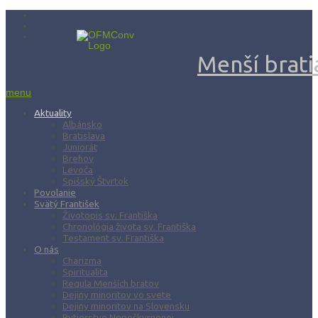
Menší bratia
menu
Aktuality
Albánsko
Bratislava
Juniorát
Brehov
Levoča
Spišský Štvrtok
Povolanie
Svätý František
Životopis sv. Františka
Chronológia života sv. Františka
Testament sv. Františka
O nás
Charizma
Spiritualita
Regula Menších bratov
Dejiny minoritov vo svete
Dejiny minoritov na Slovensku
Rytierstvo Nepoškvrnenej