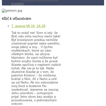
Kontakty
Kľúč k víťazstvám
7. august Mt 16, 24-28
Tak to snáď nie! Som si istý, že
Boh odo mňa nechce niečo také!
Byť kresťanom predsa nemôže
znamenať poprieť seba samého,
svoje plány a sny... V týchto
myšlienkach, ktoré sú nám
všetkým blízke, sa ukrýva
klamstvo: že sami môžeme byť
bohmi svojho života a že pravé
šťastie spočíva v naplnení našich
túžob. Ale nie je to tak. Naše
skutočné šťastie je v tom, že
patríme Kristovi – že môžeme
kráčať s Ním, žiť z Neho a učiť
sa od Neho. Ak mu odovzdáme
svoj život a budeme Ho
nasledovať, staneme sa naozaj
Jeho učeníkmi – schopnými
prijať Jeho slovo bez analýz a
posudzovania, s jednoduchým
srdcom.