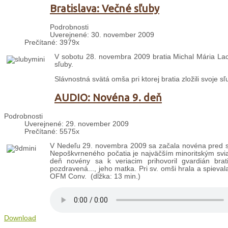
Bratislava: Večné sľuby
Podrobnosti
Uverejnené: 30. november 2009
Prečítané: 3979x
V sobotu 28. novembra 2009 bratia Michal Mária Lac
sľuby.
Slávnostná svätá omša pri ktorej bratia zložili svoje sľu
AUDIO: Novéna 9. deň
Podrobnosti
Uverejnené: 29. november 2009
Prečítané: 5575x
V Nedeľu 29. novembra 2009 sa začala novéna pred s
Nepoškvrneného počatia je najväčším minoritským sviatko
deň novény sa k veriacim prihovoril gvardián br
pozdravená..., jeho matka. Pri sv. omši hrala a spiev
OFM Conv. (dĺžka: 13 min.)
Download