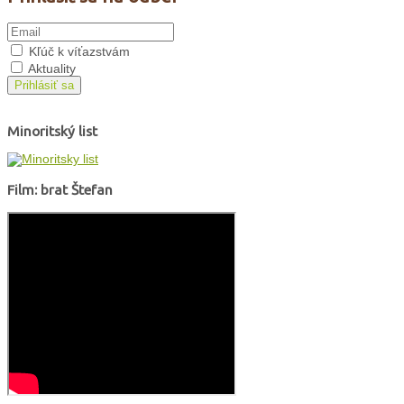
Kľúč k víťazstvám
Aktuality
Prihlásiť sa
Minoritský list
Film: brat Štefan