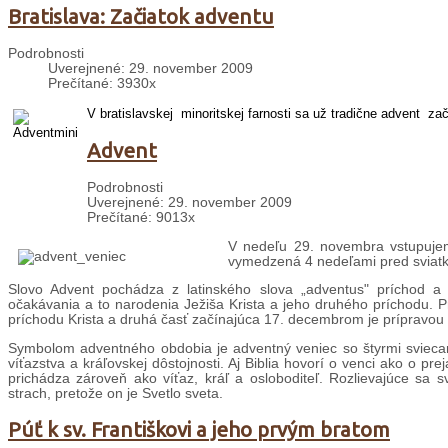
Bratislava: Začiatok adventu
Podrobnosti
Uverejnené: 29. november 2009
Prečítané: 3930x
V bratislavskej minoritskej farnosti sa už tradične advent
zač
Advent
Podrobnosti
Uverejnené: 29. november 2009
Prečítané: 9013x
V nedeľu 29. novembra vstupujeme
vymedzená 4 nedeľami pred sviatk
Slovo Advent pochádza z latinského slova „adventus" príchod a
očakávania a to narodenia Ježiša Krista a jeho druhého príchodu. P
príchodu Krista a druhá časť začínajúca 17. decembrom je prípravou ve
Symbolom adventného obdobia je adventný veniec so štyrmi sviecam
víťazstva a kráľovskej dôstojnosti. Aj Biblia hovorí o venci ako o pr
prichádza zároveň ako víťaz, kráľ a osloboditeľ. Rozlievajúce sa sv
strach, pretože on je Svetlo sveta.
Púť k sv. Františkovi a jeho prvým bratom